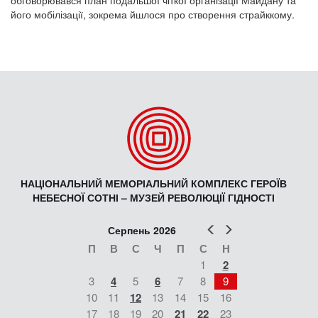
обговорювався план подальшої чіткої організації Майдану та
його мобілізації, зокрема йшлося про створення страйккому.
НАЦІОНАЛЬНИЙ МЕМОРІАЛЬНИЙ КОМПЛЕКС ГЕРОЇВ
НЕБЕСНОЇ СОТНІ – МУЗЕЙ РЕВОЛЮЦІЇ ГІДНОСТІ
Попер
Наст
Серпень 2026
П
В
С
Ч
П
С
Н
1
2
3
4
5
6
7
8
9
10
11
12
13
14
15
16
17
18
19
20
21
22
23