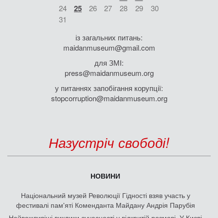
24
25
26
27
28
29
30
31
із загальних питань:
maidanmuseum@gmail.com
для ЗМІ:
press@maidanmuseum.org
у питаннях запобігання корупції:
stopcorruption@maidanmuseum.org
Назустріч свободі!
НОВИНИ
Національний музей Революції Гідності взяв участь у
фестивалі пам'яті Коменданта Майдану Андрія Парубія
Найважливіші виклики сучасності у відкритій розмові. У Києві