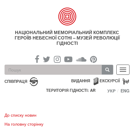
Перейти
до
основного
матеріалу
НАЦІОНАЛЬНИЙ МЕМОРІАЛЬНИЙ КОМПЛЕКС
ГЕРОЇВ НЕБЕСНОЇ СОТНІ – МУЗЕЙ РЕВОЛЮЦІЇ
ГІДНОСТІ
Пошукова
Toggl
форма
navig
Пошук
ВИДАННЯ
ЕКСКУРСІЇ
СПІВПРАЦЯ
ТЕРИТОРІЯ ГІДНОСТІ: AR
УКР
ENG
До списку новин
На головну сторінку