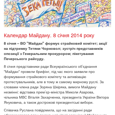
Календар Майдану. 8 січня 2014 року
8 січня – ВО "Майдан" формує страйковий комітет; акції
на підтримку Тетяни Чорновол; зустріч представників
опозиції з Генеральним прокурором; пікетування
Печерського райсуду.
8 січня представники ради Всеукраїнського об’єднання
"Майдан" провели брифінг, під час якого заявили про
формування страйкового комітету та активізацію
протестувальників, але в тому ж самому мирному руслі. За
словами члена ради Зоряна Шкіряка, вимоги Майдану
незмінні: відставка прем’єр-міністра Миколи Азарова,
чільника МВС Віталія Захарченка, президента України Віктора
Януковича, а також дострокові президентські вибори.
Співачка Руслана повідомила, що на засіданні ради