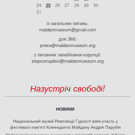
24
25
26
27
28
29
30
31
із загальних питань:
maidanmuseum@gmail.com
для ЗМІ:
press@maidanmuseum.org
у питаннях запобігання корупції:
stopcorruption@maidanmuseum.org
Назустріч свободі!
НОВИНИ
Національний музей Революції Гідності взяв участь у
фестивалі пам'яті Коменданта Майдану Андрія Парубія
Найважливіші виклики сучасності у відкритій розмові. У Києві