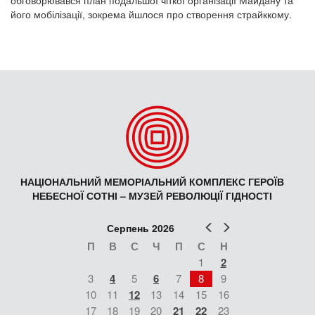
обговорювався план подальшої чіткої організації Майдану та
його мобілізації, зокрема йшлося про створення страйккому.
НАЦІОНАЛЬНИЙ МЕМОРІАЛЬНИЙ КОМПЛЕКС ГЕРОЇВ
НЕБЕСНОЇ СОТНІ – МУЗЕЙ РЕВОЛЮЦІЇ ГІДНОСТІ
Попер
Наст
Серпень 2026
П
В
С
Ч
П
С
Н
1
2
3
4
5
6
7
8
9
10
11
12
13
14
15
16
17
18
19
20
21
22
23