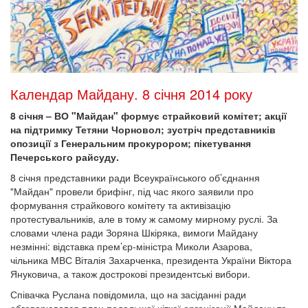
Календар Майдану. 8 січня 2014 року
8 січня – ВО "Майдан" формує страйковий комітет; акції
на підтримку Тетяни Чорновол; зустріч представників
опозиції з Генеральним прокурором; пікетування
Печерського райсуду.
8 січня представники ради Всеукраїнського об’єднання
"Майдан" провели брифінг, під час якого заявили про
формування страйкового комітету та активізацію
протестувальників, але в тому ж самому мирному руслі. За
словами члена ради Зоряна Шкіряка, вимоги Майдану
незмінні: відставка прем’єр-міністра Миколи Азарова,
чільника МВС Віталія Захарченка, президента України Віктора
Януковича, а також дострокові президентські вибори.
Співачка Руслана повідомила, що на засіданні ради