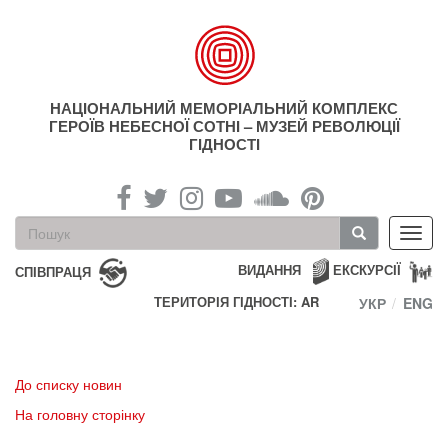
Перейти
до
основного
матеріалу
НАЦІОНАЛЬНИЙ МЕМОРІАЛЬНИЙ КОМПЛЕКС
ГЕРОЇВ НЕБЕСНОЇ СОТНІ – МУЗЕЙ РЕВОЛЮЦІЇ
ГІДНОСТІ
Пошукова
Toggl
форма
navig
Пошук
ВИДАННЯ
ЕКСКУРСІЇ
СПІВПРАЦЯ
ТЕРИТОРІЯ ГІДНОСТІ: AR
УКР
ENG
До списку новин
На головну сторінку