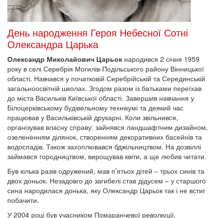
День народження Героя Небесної Сотні
Олександра Царька
Олександр Миколайович Царьок
народився 2 січня 1959
року в селі Серебрія Могилів-Подільського району Вінницької
області. Навчався у початковій Серебрійській та Серединській
загальноосвітній школах. Згодом разом із батьками переїхав
до міста Васильків Київської області. Завершив навчання у
Білоцерківському будівельному технікумі та деякий час
працював у Васильківській друкарні. Коли звільнився,
організував власну справу: зайнявся ландшафтним дизайном,
озелененням ділянок, створенням декоративних басейнів та
водоспадів. Також захоплювався бджільництвом. На дозвіллі
займався городництвом, вирощував квіти, а ще любив читати.
Був кілька разів одружений, мав п’ятьох дітей – трьох синів та
двох доньок. Незадовго до загибелі став дідусем – у старшого
сина народилася донька, яку Олександр Царьок так і не встиг
побачити.
У 2004 році був учасником Помаранчевої революції.