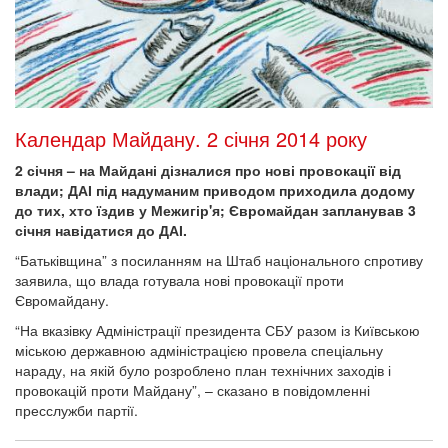
Календар Майдану. 2 січня 2014 року
2 січня – на Майдані дізналися про нові провокації від
влади; ДАІ під надуманим приводом приходила додому
до тих, хто їздив у Межигір'я; Євромайдан запланував 3
січня навідатися до ДАІ.
“Батьківщина” з посиланням на Штаб національного спротиву
заявила, що влада готувала нові провокації проти
Євромайдану.
“На вказівку Адміністрації президента СБУ разом із Київською
міською державною адміністрацією провела спеціальну
нараду, на якій було розроблено план технічних заходів і
провокацій проти Майдану”, – сказано в повідомленні
пресслужби партії.