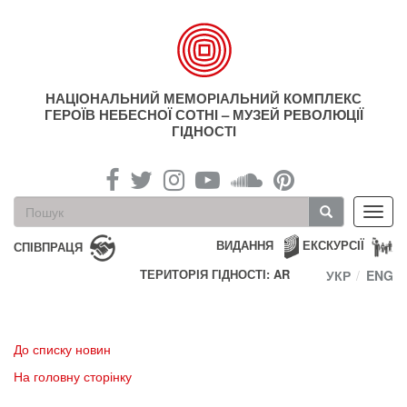
Перейти
до
основного
матеріалу
НАЦІОНАЛЬНИЙ МЕМОРІАЛЬНИЙ КОМПЛЕКС
ГЕРОЇВ НЕБЕСНОЇ СОТНІ – МУЗЕЙ РЕВОЛЮЦІЇ
ГІДНОСТІ
Пошукова
Toggl
форма
navig
Пошук
ВИДАННЯ
ЕКСКУРСІЇ
СПІВПРАЦЯ
ТЕРИТОРІЯ ГІДНОСТІ: AR
УКР
ENG
До списку новин
На головну сторінку