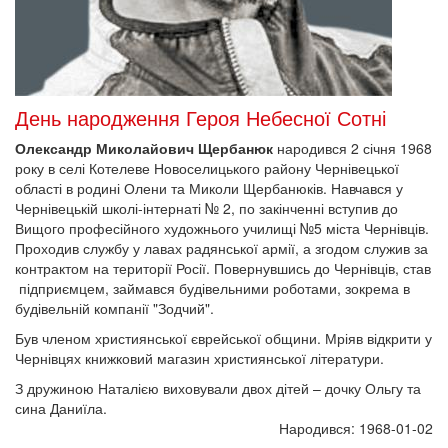
День народження Героя Небесної Сотні
Олександр Миколайович Щербанюк
народився 2 січня 1968
року в селі Котелеве Новоселицького району Чернівецької
області в родині Олени та Миколи Щербанюків. Навчався у
Чернівецькій школі-інтернаті № 2, по закінченні вступив до
Вищого професійного художнього училищі №5 міста Чернівців.
Проходив службу у лавах радянської армії, а згодом служив за
контрактом на території Росії. Повернувшись до Чернівців, став
підприємцем, займався будівельними роботами, зокрема в
будівельній компанії "Зодчий".
Був членом християнської єврейської общини. Мріяв відкрити у
Чернівцях книжковий магазин християнської літератури.
З дружиною Наталією виховували двох дітей – дочку Ольгу та
сина Даниїла.
Народився: 1968-01-02