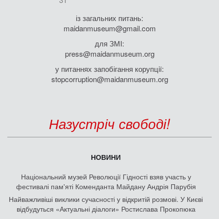
із загальних питань:
maidanmuseum@gmail.com
для ЗМІ:
press@maidanmuseum.org
у питаннях запобігання корупції:
stopcorruption@maidanmuseum.org
Назустріч свободі!
НОВИНИ
Національний музей Революції Гідності взяв участь у
фестивалі пам'яті Коменданта Майдану Андрія Парубія
Найважливіші виклики сучасності у відкритій розмові. У Києві
відбудуться «Актуальні діалоги» Ростислава Прокопюка