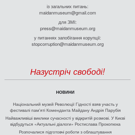
із загальних питань:
maidanmuseum@gmail.com
для ЗМІ:
press@maidanmuseum.org
у питаннях запобігання корупції:
stopcorruption@maidanmuseum.org
Назустріч свободі!
НОВИНИ
Національний музей Революції Гідності взяв участь у
фестивалі пам'яті Коменданта Майдану Андрія Парубія
Найважливіші виклики сучасності у відкритій розмові. У Києві
відбудуться «Актуальні діалоги» Ростислава Прокопюка
Розпочалися підготовчі роботи з облаштування