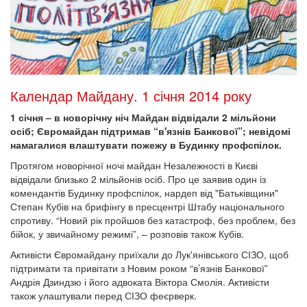
Календар Майдану. 1 січня 2014 року
1 січня – в новорічну ніч Майдан відвідали 2 мільйони
осіб; Євромайдан підтримав “в'язнів Банкової”; невідомі
намагалися влаштувати пожежу в Будинку профспілок.
Протягом новорічної ночі майдан Незалежності в Києві
відвідали близько 2 мільйонів осіб. Про це заявив один із
комендантів Будинку профспілок, нардеп від "Батьківщини"
Степан Кубів на брифінгу в пресцентрі Штабу національного
спротиву. “Новий рік пройшов без катастроф, без проблем, без
бійок, у звичайному режимі”, – розповів також Кубів.
Активісти Євромайдану приїхали до Лук'янівського СІЗО, щоб
підтримати та привітати з Новим роком “в’язнів Банкової”
Андрія Дзиндзю і його адвоката Віктора Смолія. Активісти
також улаштували перед СІЗО феєрверк.