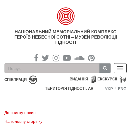
Перейти
до
основного
матеріалу
НАЦІОНАЛЬНИЙ МЕМОРІАЛЬНИЙ КОМПЛЕКС
ГЕРОЇВ НЕБЕСНОЇ СОТНІ – МУЗЕЙ РЕВОЛЮЦІЇ
ГІДНОСТІ
Пошукова
Toggl
форма
navig
Пошук
ВИДАННЯ
ЕКСКУРСІЇ
СПІВПРАЦЯ
ТЕРИТОРІЯ ГІДНОСТІ: AR
УКР
ENG
До списку новин
На головну сторінку