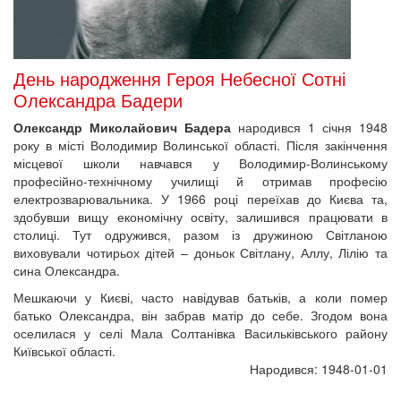
День народження Героя Небесної Сотні
Олександра Бадери
Олександр Миколайович Бадера
народився 1 січня 1948
року в місті Володимир Волинської області. Після закінчення
місцевої школи навчався у Володимир-Волинському
професійно-технічному училищі й отримав професію
електрозварювальника. У 1966 році переїхав до Києва та,
здобувши вищу економічну освіту, залишився працювати в
столиці. Тут одружився, разом із дружиною Світланою
виховували чотирьох дітей – доньок Світлану, Аллу, Лілію та
сина Олександра.
Мешкаючи у Києві, часто навідував батьків, а коли помер
батько Олександра, він забрав матір до себе. Згодом вона
оселилася у селі Мала Солтанівка Васильківського району
Київської області.
Народився: 1948-01-01