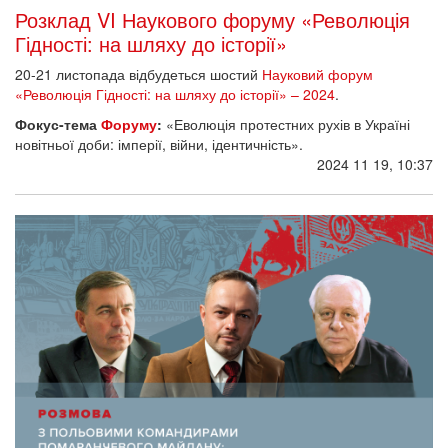
Розклад VI Наукового форуму «Революція
Гідності: на шляху до історії»
20-21 листопада відбудеться шостий
Науковий форум
«Революція Гідності: на шляху до історії» – 2024
.
Фокус-тема
Форуму
:
«Еволюція протестних рухів в Україні
новітньої доби: імперії, війни, ідентичність».
2024 11 19, 10:37