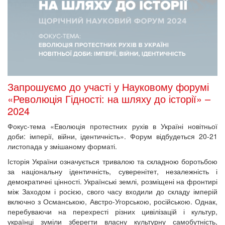
Запрошуємо до участі у Науковому форумі
«Революція Гідності: на шляху до історії» –
2024
Фокус-тема «Еволюція протестних рухів в Україні новітньої
доби: імперії, війни, ідентичність». Форум відбудеться 20-21
листопада у змішаному форматі.
Історія України означується тривалою та складною боротьбою
за національну ідентичність, суверенітет, незалежність і
демократичні цінності. Українські землі, розміщені на фронтирі
між Заходом і росією, свого часу входили до складу імперій
включно з Османською, Австро-Угорською, російською. Однак,
перебуваючи на перехресті різних цивілізацій і культур,
українці зуміли зберегти власну культурну самобутність,