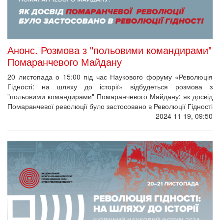
Анонс. Розмова з "польовими командирами"
Помаранчевого Майдану
20 листопада о 15:00 під час Наукового форуму «Революція
Гідності: на шляху до історії» відбудеться розмова з
"польовими командирами" Помаранчевого Майдану: як досвід
Помаранчевої революції було застосовано в Революції Гідності
2024 11 19, 09:50