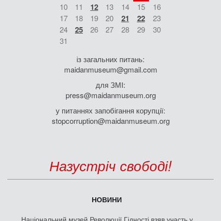
10
11
12
13
14
15
16
17
18
19
20
21
22
23
24
25
26
27
28
29
30
31
із загальних питань:
maidanmuseum@gmail.com
для ЗМІ:
press@maidanmuseum.org
у питаннях запобігання корупції:
stopcorruption@maidanmuseum.org
Назустріч свободі!
НОВИНИ
Національний музей Революції Гідності взяв участь у