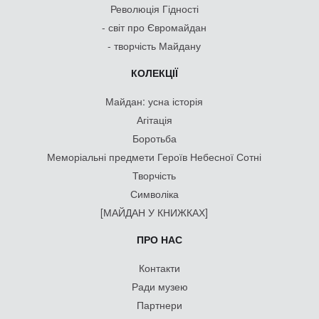
Революція Гідності
- світ про Євромайдан
- творчість Майдану
КОЛЕКЦІЇ
Майдан: усна історія
Агітація
Боротьба
Меморіальні предмети Героїв Небесної Сотні
Творчість
Символіка
[МАЙДАН У КНИЖКАХ]
ПРО НАС
Контакти
Ради музею
Партнери