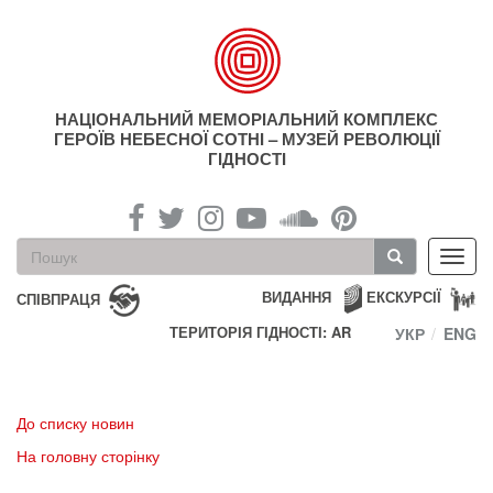
Перейти
до
основного
матеріалу
НАЦІОНАЛЬНИЙ МЕМОРІАЛЬНИЙ КОМПЛЕКС
ГЕРОЇВ НЕБЕСНОЇ СОТНІ – МУЗЕЙ РЕВОЛЮЦІЇ
ГІДНОСТІ
Пошукова
Toggl
форма
navig
Пошук
ВИДАННЯ
ЕКСКУРСІЇ
СПІВПРАЦЯ
ТЕРИТОРІЯ ГІДНОСТІ: AR
УКР
ENG
До списку новин
На головну сторінку