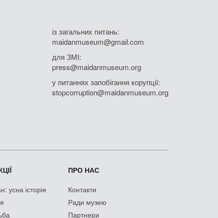
із загальних питань:
maidanmuseum@gmail.com
для ЗМІ:
press@maidanmuseum.org
у питаннях запобігання корупції:
stopcorruption@maidanmuseum.org
ЦІЇ
ПРО НАС
: усна історія
Контакти
ія
Ради музею
ьба
Партнери