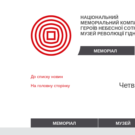
Перейти
до
основного
НАЦІОНАЛЬНИЙ
матеріалу
МЕМОРІАЛЬНИЙ КОМП
ГЕРОЇВ НЕБЕСНОЇ СОТН
МУЗЕЙ РЕВОЛЮЦІЇ ГІД
МЕМОРІАЛ
До списку новин
Четв
На головну сторінку
МЕМОРІАЛ
МУЗЕЙ