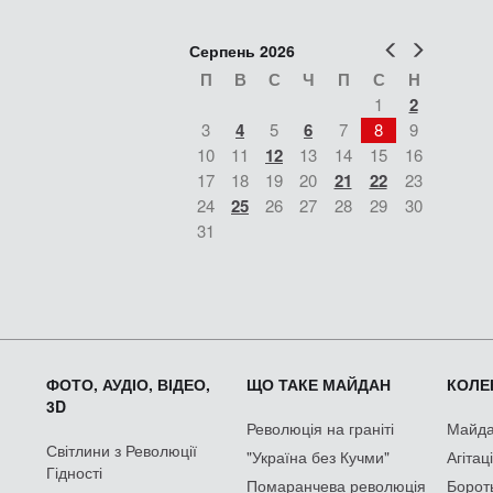
Попер
Наст
Серпень 2026
П
В
С
Ч
П
С
Н
1
2
3
4
5
6
7
8
9
10
11
12
13
14
15
16
17
18
19
20
21
22
23
24
25
26
27
28
29
30
31
ФОТО, АУДІО, ВІДЕО,
ЩО ТАКЕ МАЙДАН
КОЛЕК
3D
Революція на граніті
Майдан
Світлини з Революції
"Україна без Кучми"
Агітац
Гідності
Помаранчева революція
Борот