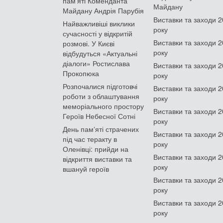
пам'яті Коменданта
Майдану
Майдану Андрія Парубія
Виставки та заходи 
Найважливіші виклики
року
сучасності у відкритій
Виставки та заходи 
розмові. У Києві
року
відбудуться «Актуальні
діалоги» Ростислава
Виставки та заходи 
Прокопюка
року
Розпочалися підготовчі
Виставки та заходи 
роботи з облаштування
року
меморіального простору
Виставки та заходи 
Героїв Небесної Сотні
року
День памʼяті страчених
Виставки та заходи 
під час теракту в
року
Оленівці: прийди на
Виставки та заходи 
відкриття виставки та
року
вшануй героїв
Виставки та заходи 
року
Виставки та заходи 
року