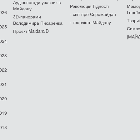
Аудіоспогади учасників
Революція Гідності
Мемор
Майдану
2026
Героїв
- світ про Євромайдан
3D-панорами
Творчі
- творчість Майдану
Володимира Писаренка
2025
Симво
Проєкт Maidan3D
[МАЙД
2024
2023
2022
2021
2020
2019
2018