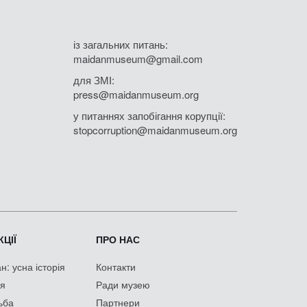
із загальних питань:
maidanmuseum@gmail.com
для ЗМІ:
press@maidanmuseum.org
у питаннях запобігання корупції:
stopcorruption@maidanmuseum.org
ЦІЇ
ПРО НАС
: усна історія
Контакти
ія
Ради музею
ьба
Партнери