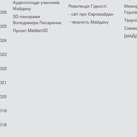
Аудіоспогади учасників
Революція Гідності
Мемор
Майдану
2026
Героїв
- світ про Євромайдан
3D-панорами
Творчі
- творчість Майдану
Володимира Писаренка
2025
Симво
Проєкт Maidan3D
[МАЙД
2024
2023
2022
2021
2020
2019
2018