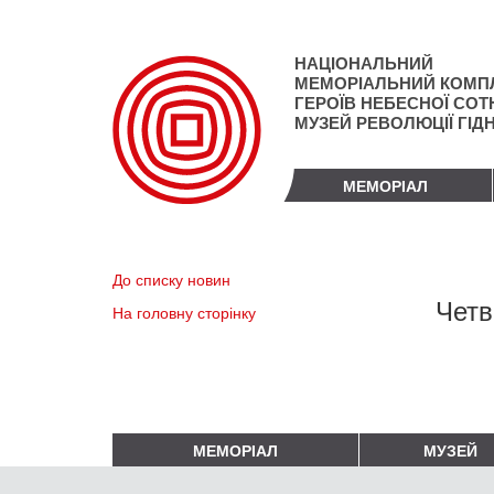
Перейти
до
основного
НАЦІОНАЛЬНИЙ
матеріалу
МЕМОРІАЛЬНИЙ КОМП
ГЕРОЇВ НЕБЕСНОЇ СОТН
МУЗЕЙ РЕВОЛЮЦІЇ ГІД
МЕМОРІАЛ
До списку новин
Четв
На головну сторінку
МЕМОРІАЛ
МУЗЕЙ