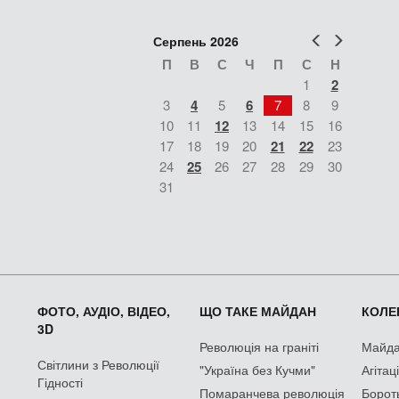
Попер
Наст
Серпень 2026
П
В
С
Ч
П
С
Н
1
2
3
4
5
6
7
8
9
10
11
12
13
14
15
16
17
18
19
20
21
22
23
24
25
26
27
28
29
30
31
ФОТО, АУДІО, ВІДЕО,
ЩО ТАКЕ МАЙДАН
КОЛЕК
3D
Революція на граніті
Майдан
Світлини з Революції
"Україна без Кучми"
Агітац
Гідності
Помаранчева революція
Борот