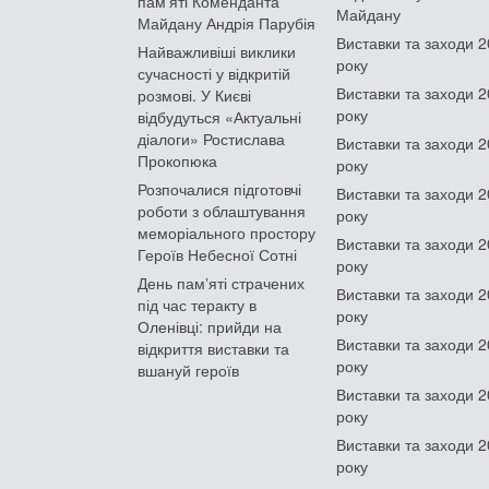
пам'яті Коменданта
Майдану
Майдану Андрія Парубія
Виставки та заходи 
Найважливіші виклики
року
сучасності у відкритій
Виставки та заходи 
розмові. У Києві
року
відбудуться «Актуальні
діалоги» Ростислава
Виставки та заходи 
Прокопюка
року
Розпочалися підготовчі
Виставки та заходи 
роботи з облаштування
року
меморіального простору
Виставки та заходи 
Героїв Небесної Сотні
року
День памʼяті страчених
Виставки та заходи 
під час теракту в
року
Оленівці: прийди на
Виставки та заходи 
відкриття виставки та
року
вшануй героїв
Виставки та заходи 
року
Виставки та заходи 
року