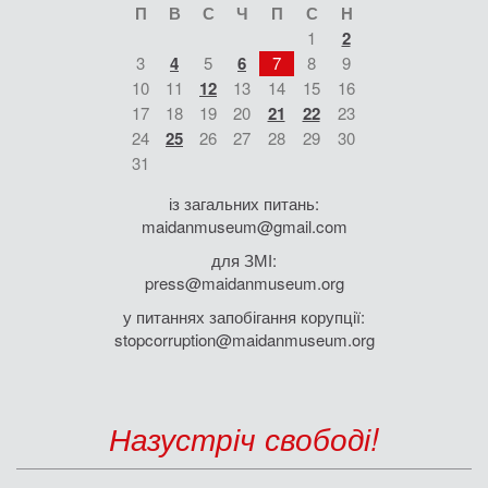
П
В
С
Ч
П
С
Н
1
2
3
4
5
6
7
8
9
10
11
12
13
14
15
16
17
18
19
20
21
22
23
24
25
26
27
28
29
30
31
із загальних питань:
maidanmuseum@gmail.com
для ЗМІ:
press@maidanmuseum.org
у питаннях запобігання корупції:
stopcorruption@maidanmuseum.org
Назустріч свободі!