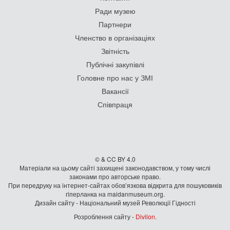
Ради музею
Партнери
Членство в організаціях
Звітність
Публічні закупівлі
Головне про нас у ЗМІ
Вакансії
Співпраця
© & CC BY 4.0
Матеріали на цьому сайті захищені законодавством, у тому числі
законами про авторське право.
При передруку на iнтернет-сайтах обов’язкова відкрита для пошуковиків
гiперланка на maidanmuseum.org.
Дизайн сайту - Національний музей Революції Гідності
Розроблення сайту -
Divilon
.