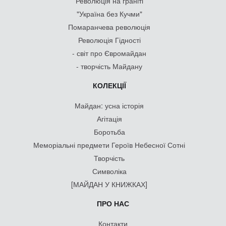
Революція на граніті
"Україна без Кучми"
Помаранчева революція
Революція Гідності
- світ про Євромайдан
- творчість Майдану
КОЛЕКЦІЇ
Майдан: усна історія
Агітація
Боротьба
Меморіальні предмети Героїв Небесної Сотні
Творчість
Символіка
[МАЙДАН У КНИЖКАХ]
ПРО НАС
Контакти