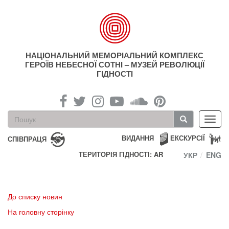
Перейти
до
основного
матеріалу
НАЦІОНАЛЬНИЙ МЕМОРІАЛЬНИЙ КОМПЛЕКС
ГЕРОЇВ НЕБЕСНОЇ СОТНІ – МУЗЕЙ РЕВОЛЮЦІЇ
ГІДНОСТІ
Пошукова
Toggl
форма
navig
Пошук
ВИДАННЯ
ЕКСКУРСІЇ
СПІВПРАЦЯ
ТЕРИТОРІЯ ГІДНОСТІ: AR
УКР
ENG
До списку новин
На головну сторінку