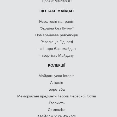
Проєкт Maidan3D
ЩО ТАКЕ МАЙДАН
Революція на граніті
"Україна без Кучми"
Помаранчева революція
Революція Гідності
- світ про Євромайдан
- творчість Майдану
КОЛЕКЦІЇ
Майдан: усна історія
Агітація
Боротьба
Меморіальні предмети Героїв Небесної Сотні
Творчість
Символіка
[МАЙДАН У КНИЖКАХ]