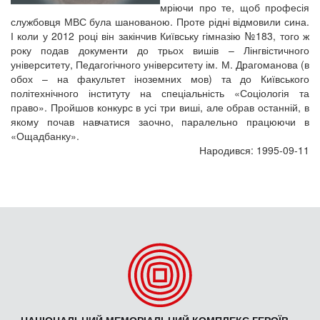
мріючи про те, щоб професія
службовця МВС була шанованою. Проте рідні відмовили сина.
І коли у 2012 році він закінчив Київську гімназію №183, того ж
року подав документи до трьох вишів – Лінгвістичного
університету, Педагогічного університету ім. М. Драгоманова (в
обох – на факультет іноземних мов) та до Київського
політехнічного інституту на спеціальність «Соціологія та
право». Пройшов конкурс в усі три виші, але обрав останній, в
якому почав навчатися заочно, паралельно працюючи в
«Ощадбанку».
Народився: 1995-09-11