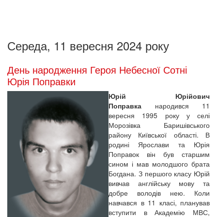
Середа, 11 вересня 2024 року
День народження Героя Небесної Сотні
Юрія Поправки
Юрій Юрійович
Поправка
народився 11
вересня 1995 року у селі
Морозівка Баришівського
району Київської області. В
родині Ярослави та Юрія
Поправок він був старшим
сином і мав молодшого брата
Богдана. З першого класу Юрій
вивчав англійську мову та
добре володів нею. Коли
навчався в 11 класі, планував
вступити в Академію МВС,