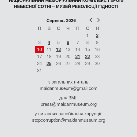
НАЦІОНАЛЬНИЙ МЕМОРІАЛЬНИЙ КОМПЛЕКС ГЕРОЇВ
НЕБЕСНОЇ СОТНІ – МУЗЕЙ РЕВОЛЮЦІЇ ГІДНОСТІ
Попер
Наст
Серпень 2026
П
В
С
Ч
П
С
Н
1
2
3
4
5
6
7
8
9
10
11
12
13
14
15
16
17
18
19
20
21
22
23
24
25
26
27
28
29
30
31
із загальних питань:
maidanmuseum@gmail.com
для ЗМІ:
press@maidanmuseum.org
у питаннях запобігання корупції:
stopcorruption@maidanmuseum.org