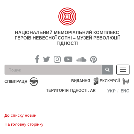
Перейти
до
основного
матеріалу
НАЦІОНАЛЬНИЙ МЕМОРІАЛЬНИЙ КОМПЛЕКС
ГЕРОЇВ НЕБЕСНОЇ СОТНІ – МУЗЕЙ РЕВОЛЮЦІЇ
ГІДНОСТІ
Пошукова
Toggl
форма
navig
Пошук
ВИДАННЯ
ЕКСКУРСІЇ
СПІВПРАЦЯ
ТЕРИТОРІЯ ГІДНОСТІ: AR
УКР
ENG
До списку новин
На головну сторінку