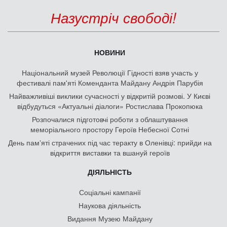
Назустріч свободі!
НОВИНИ
Національний музей Революції Гідності взяв участь у
фестивалі пам'яті Коменданта Майдану Андрія Парубія
Найважливіші виклики сучасності у відкритій розмові. У Києві
відбудуться «Актуальні діалоги» Ростислава Прокопюка
Розпочалися підготовчі роботи з облаштування
меморіального простору Героїв Небесної Сотні
День памʼяті страчених під час теракту в Оленівці: прийди на
відкриття виставки та вшануй героїв
ДІЯЛЬНІСТЬ
Соціальні кампанії
Наукова діяльність
Видання Музею Майдану