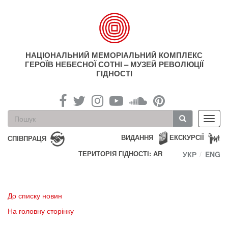
Перейти
до
основного
матеріалу
НАЦІОНАЛЬНИЙ МЕМОРІАЛЬНИЙ КОМПЛЕКС
ГЕРОЇВ НЕБЕСНОЇ СОТНІ – МУЗЕЙ РЕВОЛЮЦІЇ
ГІДНОСТІ
Пошукова
Toggl
форма
navig
Пошук
ВИДАННЯ
ЕКСКУРСІЇ
СПІВПРАЦЯ
ТЕРИТОРІЯ ГІДНОСТІ: AR
УКР
ENG
До списку новин
На головну сторінку