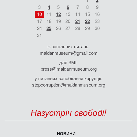
2
3
4
5
6
7
8
9
10
11
12
13
14
15
16
17
18
19
20
21
22
23
24
25
26
27
28
29
30
31
із загальних питань:
maidanmuseum@gmail.com
для ЗМІ:
press@maidanmuseum.org
у питаннях запобігання корупції:
stopcorruption@maidanmuseum.org
Назустріч свободі!
НОВИНИ