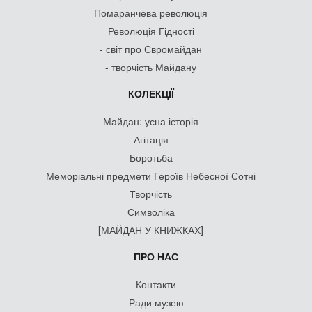
Помаранчева революція
Революція Гідності
- світ про Євромайдан
- творчість Майдану
КОЛЕКЦІЇ
Майдан: усна історія
Агітація
Боротьба
Меморіальні предмети Героїв Небесної Сотні
Творчість
Символіка
[МАЙДАН У КНИЖКАХ]
ПРО НАС
Контакти
Ради музею