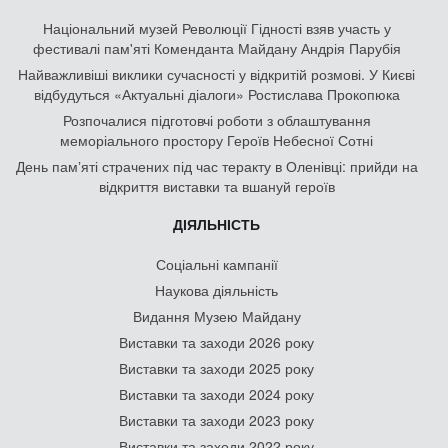
Національний музей Революції Гідності взяв участь у
фестивалі пам'яті Коменданта Майдану Андрія Парубія
Найважливіші виклики сучасності у відкритій розмові. У Києві
відбудуться «Актуальні діалоги» Ростислава Прокопюка
Розпочалися підготовчі роботи з облаштування
меморіального простору Героїв Небесної Сотні
День памʼяті страчених під час теракту в Оленівці: прийди на
відкриття виставки та вшануй героїв
ДІЯЛЬНІСТЬ
Соціальні кампанії
Наукова діяльність
Видання Музею Майдану
Виставки та заходи 2026 року
Виставки та заходи 2025 року
Виставки та заходи 2024 року
Виставки та заходи 2023 року
Виставки та заходи 2022 року