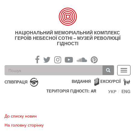
Перейти
до
основного
матеріалу
НАЦІОНАЛЬНИЙ МЕМОРІАЛЬНИЙ КОМПЛЕКС
ГЕРОЇВ НЕБЕСНОЇ СОТНІ – МУЗЕЙ РЕВОЛЮЦІЇ
ГІДНОСТІ
Пошукова
Toggl
форма
navig
Пошук
ВИДАННЯ
ЕКСКУРСІЇ
СПІВПРАЦЯ
ТЕРИТОРІЯ ГІДНОСТІ: AR
УКР
ENG
До списку новин
На головну сторінку