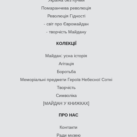
Помаранчева революція
Революція Гідності
- світ про Євромайдан
- творчість Майдану
КОЛЕКЦІЇ
Майдан: усна історія
Агітація
Боротьба
Меморіальні предмети Героїв Небесної Сотні
Творчість
Символіка
[МАЙДАН У КНИЖКАХ]
ПРО НАС
Контакти
Ради музею