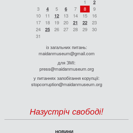
1
2
3
4
5
6
7
8
9
10
11
12
13
14
15
16
17
18
19
20
21
22
23
24
25
26
27
28
29
30
31
із загальних питань:
maidanmuseum@gmail.com
для ЗМІ:
press@maidanmuseum.org
у питаннях запобігання корупції:
stopcorruption@maidanmuseum.org
Назустріч свободі!
НОВИНИ