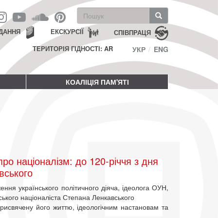
Пошукова
форма
Пошук
ДАННЯ
ЕКСКУРСІЇ
СПІВПРАЦЯ
ТЕРИТОРІЯ ГІДНОСТІ: AR
УКР
ENG
КОАЛІЦІЯ ПАМ'ЯТІ
о націоналізм: до 120-річчя з дня
вського
ження українського політичного діяча, ідеолога ОУН,
нського націоналіста Степана Ленкавського
рисвячену його життю, ідеологічним настановам та