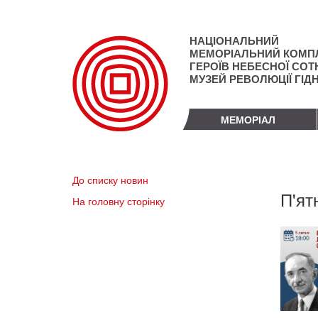
Перейти
до
основного
НАЦІОНАЛЬНИЙ
матеріалу
МЕМОРІАЛЬНИЙ КОМП
ГЕРОЇВ НЕБЕСНОЇ СОТН
МУЗЕЙ РЕВОЛЮЦІЇ ГІД
МЕМОРІАЛ
До списку новин
П'ят
На головну сторінку