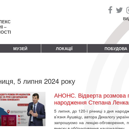
ВИ
ЛЕКС
І –
НОСТІ
МУЗЕЙ
ЛОКАЦІЇ
ПОБУДОВА
ниця, 5 липня 2024 року
АНОНС. Відверта розмова пр
народження Степана Ленка
5 липня, до 120-ї річниці з дня народ
в’язня Аушвіцу, автора Декалогу украї
запрошуємо на лекцію-обговорення, п
внеску в обґрунтування націоналізму.