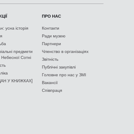
ЦІЇ
ПРО НАС
: усна історія
Контакти
ія
Ради музею
ьба
Партнери
іальні предмети
Членство в організаціях
 Небесної Сотні
Звітність
сть
Публічні закупівлі
ліка
Головне про нас у ЗМІ
АН У КНИЖКАХ]
Вакансії
Співпраця