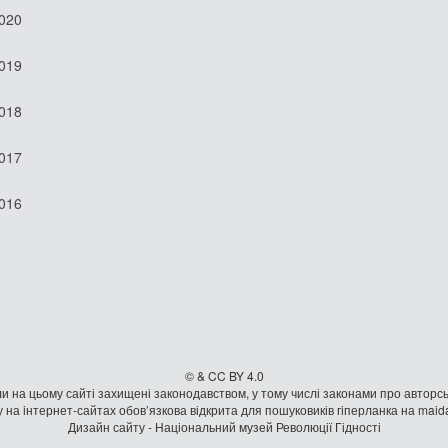
2020
2019
2018
2017
2016
© & CC BY 4.0
и на цьому сайті захищені законодавством, у тому числі законами про авторсь
 на iнтернет-сайтах обов’язкова відкрита для пошуковиків гiперланка на mai
Дизайн сайту - Національний музей Революції Гідності