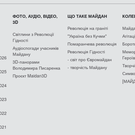
ФОТО, АУДІО, ВІДЕО,
ЩО ТАКЕ МАЙДАН
КОЛЕК
3D
Революція на граніті
Майдан
Світлини з Революції
"Україна без Кучми"
Агітац
Гідності
Помаранчева революція
Борот
Аудіоспогади учасників
Революція Гідності
Мемор
Майдану
2026
Героїв
- світ про Євромайдан
3D-панорами
Творчі
- творчість Майдану
Володимира Писаренка
2025
Симво
Проєкт Maidan3D
[МАЙД
2024
2023
2022
2021