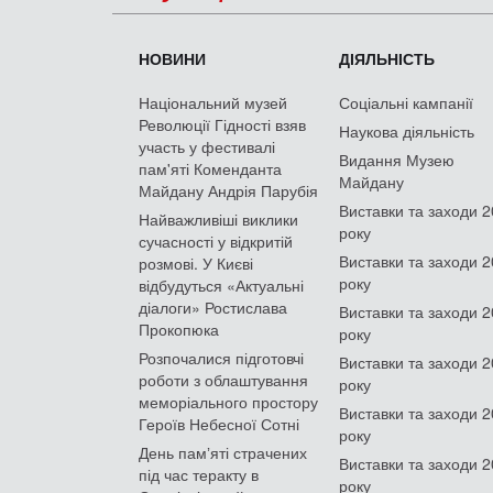
НОВИНИ
ДІЯЛЬНІСТЬ
Національний музей
Соціальні кампанії
Революції Гідності взяв
Наукова діяльність
участь у фестивалі
Видання Музею
пам'яті Коменданта
Майдану
Майдану Андрія Парубія
Виставки та заходи 
Найважливіші виклики
року
сучасності у відкритій
Виставки та заходи 
розмові. У Києві
року
відбудуться «Актуальні
діалоги» Ростислава
Виставки та заходи 
Прокопюка
року
Розпочалися підготовчі
Виставки та заходи 
роботи з облаштування
року
меморіального простору
Виставки та заходи 
Героїв Небесної Сотні
року
День памʼяті страчених
Виставки та заходи 
під час теракту в
року