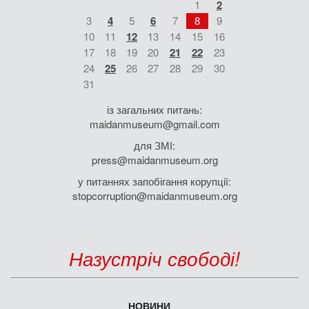
1
2
3
4
5
6
7
8
9
10
11
12
13
14
15
16
17
18
19
20
21
22
23
24
25
26
27
28
29
30
31
із загальних питань:
maidanmuseum@gmail.com
для ЗМІ:
press@maidanmuseum.org
у питаннях запобігання корупції:
stopcorruption@maidanmuseum.org
Назустріч свободі!
НОВИНИ