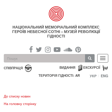
Перейти
до
основного
матеріалу
НАЦІОНАЛЬНИЙ МЕМОРІАЛЬНИЙ КОМПЛЕКС
ГЕРОЇВ НЕБЕСНОЇ СОТНІ – МУЗЕЙ РЕВОЛЮЦІЇ
ГІДНОСТІ
Пошукова
Toggl
форма
navig
Пошук
ВИДАННЯ
ЕКСКУРСІЇ
СПІВПРАЦЯ
ТЕРИТОРІЯ ГІДНОСТІ: AR
УКР
ENG
До списку новин
На головну сторінку