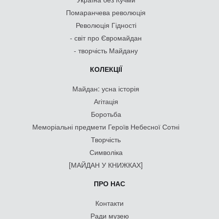
Помаранчева революція
Революція Гідності
- світ про Євромайдан
- творчість Майдану
КОЛЕКЦІЇ
Майдан: усна історія
Агітація
Боротьба
Меморіальні предмети Героїв Небесної Сотні
Творчість
Символіка
[МАЙДАН У КНИЖКАХ]
ПРО НАС
Контакти
Ради музею