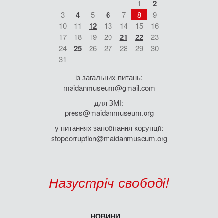
1
2
3
4
5
6
7
8
9
10
11
12
13
14
15
16
17
18
19
20
21
22
23
24
25
26
27
28
29
30
31
із загальних питань:
maidanmuseum@gmail.com
для ЗМІ:
press@maidanmuseum.org
у питаннях запобігання корупції:
stopcorruption@maidanmuseum.org
Назустріч свободі!
НОВИНИ