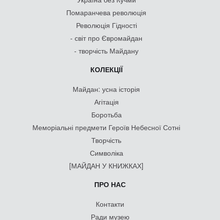
Помаранчева революція
Революція Гідності
- світ про Євромайдан
- творчість Майдану
КОЛЕКЦІЇ
Майдан: усна історія
Агітація
Боротьба
Меморіальні предмети Героїв Небесної Сотні
Творчість
Символіка
[МАЙДАН У КНИЖКАХ]
ПРО НАС
Контакти
Ради музею