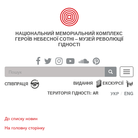
Перейти
до
основного
матеріалу
НАЦІОНАЛЬНИЙ МЕМОРІАЛЬНИЙ КОМПЛЕКС
ГЕРОЇВ НЕБЕСНОЇ СОТНІ – МУЗЕЙ РЕВОЛЮЦІЇ
ГІДНОСТІ
Пошукова
Toggl
форма
navig
Пошук
ВИДАННЯ
ЕКСКУРСІЇ
СПІВПРАЦЯ
ТЕРИТОРІЯ ГІДНОСТІ: AR
УКР
ENG
До списку новин
На головну сторінку