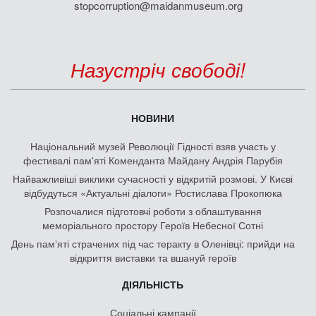
stopcorruption@maidanmuseum.org
Назустріч свободі!
НОВИНИ
Національний музей Революції Гідності взяв участь у
фестивалі пам'яті Коменданта Майдану Андрія Парубія
Найважливіші виклики сучасності у відкритій розмові. У Києві
відбудуться «Актуальні діалоги» Ростислава Прокопюка
Розпочалися підготовчі роботи з облаштування
меморіального простору Героїв Небесної Сотні
День памʼяті страчених під час теракту в Оленівці: прийди на
відкриття виставки та вшануй героїв
ДІЯЛЬНІСТЬ
Соціальні кампанії