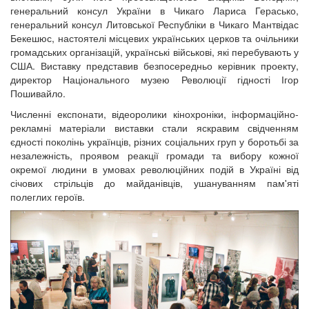
генеральний консул України в Чикаго Лариса Герасько,
генеральний консул Литовської Республіки в Чикаго Мантвідас
Бекешюс, настоятелі місцевих українських церков та очільники
громадських організацій, українські військові, які перебувають у
США. Виставку представив безпосередньо керівник проекту,
директор Національного музею Революції гідності Ігор
Пошивайло.
Численні експонати, відеоролики кінохроніки, інформаційно-
рекламні матеріали виставки стали яскравим свідченням
єдності поколінь українців, різних соціальних груп у боротьбі за
незалежність, проявом реакції громади та вибору кожної
окремої людини в умовах революційних подій в Україні від
січових стрільців до майданівців, ушануванням пам'яті
полеглих героїв.