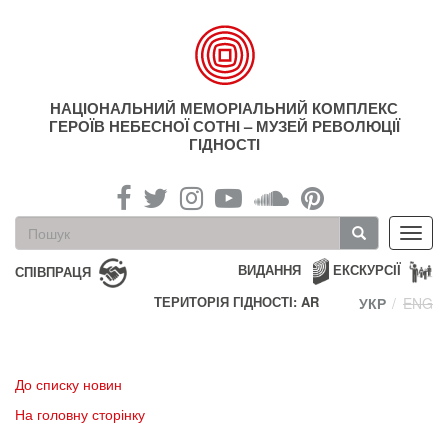
Перейти
до
основного
матеріалу
НАЦІОНАЛЬНИЙ МЕМОРІАЛЬНИЙ КОМПЛЕКС
ГЕРОЇВ НЕБЕСНОЇ СОТНІ – МУЗЕЙ РЕВОЛЮЦІЇ
ГІДНОСТІ
Пошукова
Toggl
форма
navig
Пошук
ВИДАННЯ
ЕКСКУРСІЇ
СПІВПРАЦЯ
ТЕРИТОРІЯ ГІДНОСТІ: AR
УКР
ENG
До списку новин
На головну сторінку