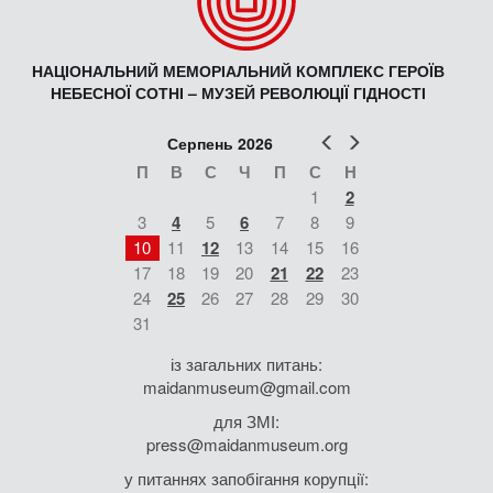
НАЦІОНАЛЬНИЙ МЕМОРІАЛЬНИЙ КОМПЛЕКС ГЕРОЇВ
НЕБЕСНОЇ СОТНІ – МУЗЕЙ РЕВОЛЮЦІЇ ГІДНОСТІ
Попер
Наст
Серпень 2026
П
В
С
Ч
П
С
Н
1
2
3
4
5
6
7
8
9
10
11
12
13
14
15
16
17
18
19
20
21
22
23
24
25
26
27
28
29
30
31
із загальних питань:
maidanmuseum@gmail.com
для ЗМІ:
press@maidanmuseum.org
у питаннях запобігання корупції: