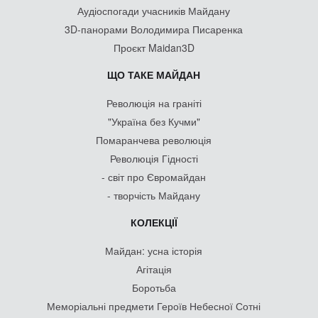
Аудіоспогади учасників Майдану
3D-панорами Володимира Писаренка
Проєкт Maidan3D
ЩО ТАКЕ МАЙДАН
Революція на граніті
"Україна без Кучми"
Помаранчева революція
Революція Гідності
- світ про Євромайдан
- творчість Майдану
КОЛЕКЦІЇ
Майдан: усна історія
Агітація
Боротьба
Меморіальні предмети Героїв Небесної Сотні