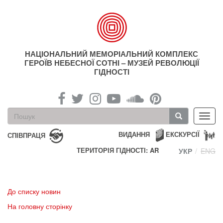
Перейти
до
основного
матеріалу
НАЦІОНАЛЬНИЙ МЕМОРІАЛЬНИЙ КОМПЛЕКС
ГЕРОЇВ НЕБЕСНОЇ СОТНІ – МУЗЕЙ РЕВОЛЮЦІЇ
ГІДНОСТІ
Пошукова
Toggl
форма
navig
Пошук
ВИДАННЯ
ЕКСКУРСІЇ
СПІВПРАЦЯ
ТЕРИТОРІЯ ГІДНОСТІ: AR
УКР
ENG
До списку новин
На головну сторінку