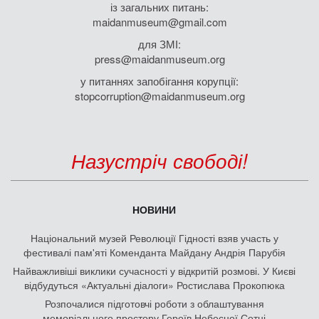
із загальних питань:
maidanmuseum@gmail.com
для ЗМІ:
press@maidanmuseum.org
у питаннях запобігання корупції:
stopcorruption@maidanmuseum.org
Назустріч свободі!
НОВИНИ
Національний музей Революції Гідності взяв участь у
фестивалі пам'яті Коменданта Майдану Андрія Парубія
Найважливіші виклики сучасності у відкритій розмові. У Києві
відбудуться «Актуальні діалоги» Ростислава Прокопюка
Розпочалися підготовчі роботи з облаштування
меморіального простору Героїв Небесної Сотні