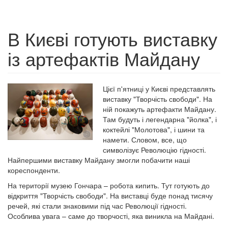
В Києві готують виставку
із артефактів Майдану
Цієї п'ятниці у Києві представлять
виставку "Творчість свободи". На
ній покажуть артефакти Майдану.
Там будуть і легендарна "йолка", і
коктейлі "Молотова", і шини та
намети. Словом, все, що
символізує Революцію гідності.
Найпершими виставку Майдану змогли побачити наші
кореспонденти.
На території музею Гончара – робота кипить. Тут готують до
відкриття "Творчість свободи". На виставці буде понад тисячу
речей, які стали знаковими під час Революції гідності.
Особлива увага – саме до творчості, яка виникла на Майдані.