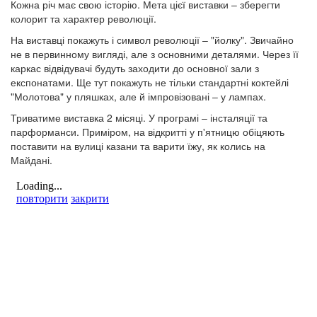
Кожна річ має свою історію. Мета цієї виставки – зберегти
колорит та характер революції.
На виставці покажуть і символ революції – "йолку". Звичайно
не в первинному вигляді, але з основними деталями. Через її
каркас відвідувачі будуть заходити до основної зали з
експонатами. Ще тут покажуть не тільки стандартні коктейлі
"Молотова" у пляшках, але й імпровізовані – у лампах.
Триватиме виставка 2 місяці. У програмі – інсталяції та
парформанси. Приміром, на відкритті у п'ятницю обіцяють
поставити на вулиці казани та варити їжу, як колись на
Майдані.