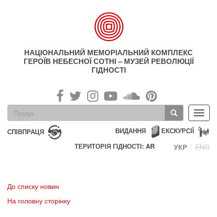
Перейти
до
основного
матеріалу
НАЦІОНАЛЬНИЙ МЕМОРІАЛЬНИЙ КОМПЛЕКС
ГЕРОЇВ НЕБЕСНОЇ СОТНІ – МУЗЕЙ РЕВОЛЮЦІЇ
ГІДНОСТІ
Пошукова
Toggl
форма
navig
Пошук
ВИДАННЯ
ЕКСКУРСІЇ
СПІВПРАЦЯ
ТЕРИТОРІЯ ГІДНОСТІ: AR
УКР
ENG
До списку новин
На головну сторінку