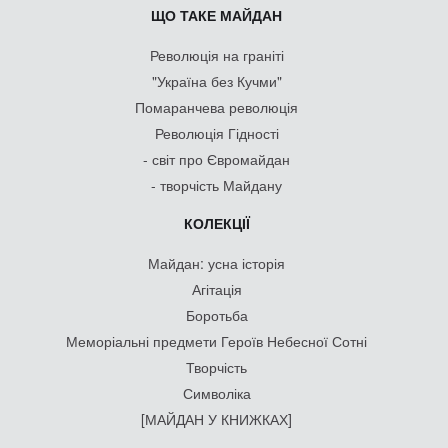
ЩО ТАКЕ МАЙДАН
Революція на граніті
"Україна без Кучми"
Помаранчева революція
Революція Гідності
- світ про Євромайдан
- творчість Майдану
КОЛЕКЦІЇ
Майдан: усна історія
Агітація
Боротьба
Меморіальні предмети Героїв Небесної Сотні
Творчість
Символіка
[МАЙДАН У КНИЖКАХ]