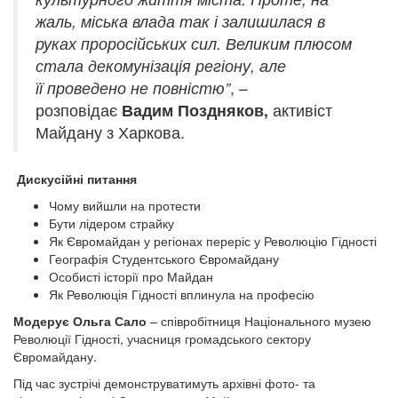
жаль, міська влада так і залишилася в
руках проросійських сил. Великим плюсом
стала декомунізація регіону, але
її проведено не повністю”
, –
розповідає
Вадим Поздняков,
активіст
Майдану з Харкова.
Дискусійні питання
Чому вийшли на протести
Бути лідером страйку
Як Євромайдан у регіонах переріс у Революцію Гідності
Географія Студентського Євромайдану
Особисті історії про Майдан
Як Революція Гідності вплинула на професію
Модерує Ольга Сало
– співробітниця Національного музею
Революції Гідності, учасниця громадського сектору
Євромайдану.
Під час зустрічі демонструватимуть архівні фото- та