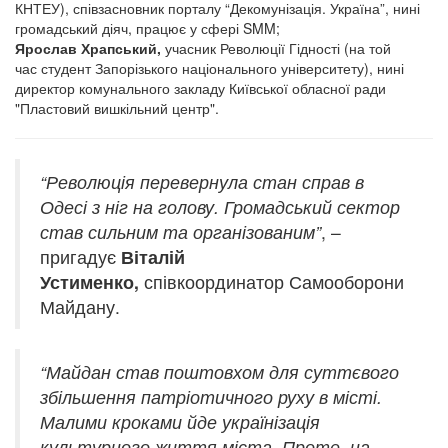
КНТЕУ), співзасновник порталу “Декомунізація. Україна”, нині
громадський діяч, працює у сфері SMM;
Ярослав Храпський,
учасник Революції Гідності (на той
час студент Запорізького національного університету), нині
директор комунального закладу Київської обласної ради
"Пластовий вишкільний центр".
“Революція перевернула стан справ в
Одесі з ніг на голову. Громадський сектор
став сильним та організованим”
, –
пригадує
Віталій
Устименко,
співкоординатор Самооборони
Майдану.
“Майдан став поштовхом для суттєвого
збільшення патріотичного руху в місті.
Малими кроками йде українізація
культурного життя міста. Проте, на