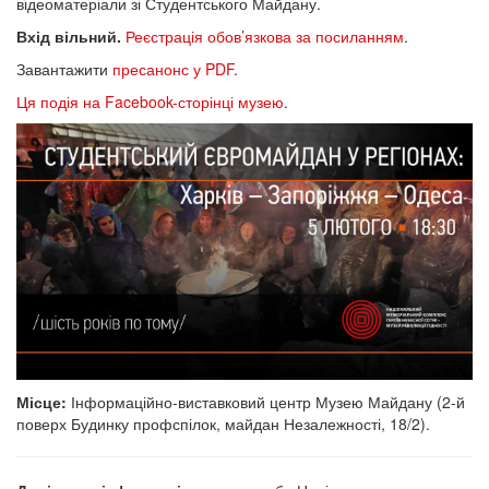
відеоматеріали зі Студентського Майдану.
Вхід вільний.
Реєстрація обов’язкова за посиланням
.
Завантажити
пресанонс у PDF
.
Ця подія на Facebook-сторінці музею
.
Місце:
Інформаційно-виставковий центр Музею Майдану (2-й
поверх Будинку профспілок, майдан Незалежності, 18/2).