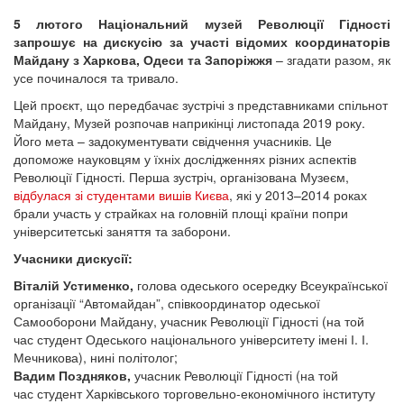
5 лютого Національний музей Революції Гідності
запрошує на дискусію за участі відомих координаторів
Майдану з Харкова, Одеси та Запоріжжя
– згадати разом, як
усе починалося та тривало.
Цей проєкт, що передбачає зустрічі з представниками спільнот
Майдану, Музей розпочав наприкінці листопада 2019 року.
Його мета – задокументувати свідчення учасників. Це
допоможе науковцям у їхніх дослідженнях різних аспектів
Революції Гідності. Перша зустріч, організована Музеєм,
відбулася зі студентами вишів Києва
, які у 2013–2014 роках
брали участь у страйках на головній площі країни попри
університетські заняття та заборони.
Учасники дискусії:
Віталій Устименко,
голова одеського осередку Всеукраїнської
організації “Автомайдан”, співкоординатор одеської
Самооборони Майдану, учасник Революції Гідності (на той
час студент Одеського національного університету імені І. І.
Мечникова), нині політолог;
Вадим Поздняков,
учасник Революції Гідності (на той
час студент Харківського торговельно-економічного інституту