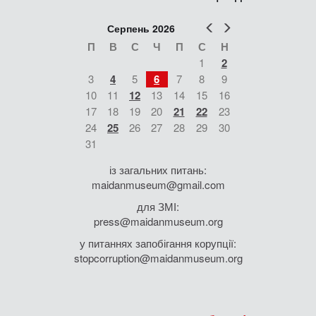
Попер
Наст
Серпень 2026
П
В
С
Ч
П
С
Н
1
2
3
4
5
6
7
8
9
10
11
12
13
14
15
16
17
18
19
20
21
22
23
24
25
26
27
28
29
30
31
із загальних питань:
maidanmuseum@gmail.com
для ЗМІ:
press@maidanmuseum.org
у питаннях запобігання корупції:
stopcorruption@maidanmuseum.org