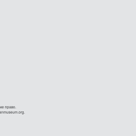
ке право.
danmuseum.org.