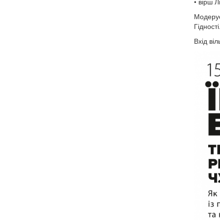
• вірш 
Модерує
Гідності
Вхід ві