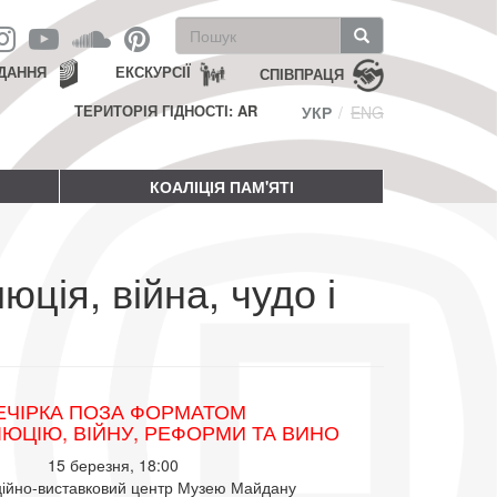
Пошукова
форма
Пошук
ДАННЯ
ЕКСКУРСІЇ
СПІВПРАЦЯ
ТЕРИТОРІЯ ГІДНОСТІ: AR
УКР
ENG
КОАЛІЦІЯ ПАМ'ЯТІ
ія, війна, чудо і
ЕЧІРКА ПОЗА ФОРМАТОМ
ЮЦІЮ, ВІЙНУ, РЕФОРМИ ТА ВИНО
15 березня, 18:00
ійно-виставковий центр Музею Майдану