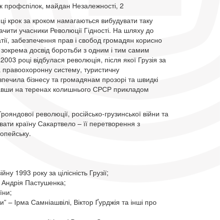
к профспілок, майдан Незалежності, 2
нці крок за кроком намагаються вибудувати таку
бачити учасники Революції Гідності. На шляху до
ії, забезпечення прав і свобод громадян корисно
, зокрема досвід боротьби з одним і тим самим
2003 році відбулася революція, після якої Грузія за
а правоохоронну систему, туристичну
зпечила бізнесу та громадянам прозорі та швидкі
тавши на теренах колишнього СРСР прикладом
яндової революції, російсько-грузинської війни та
вати країну Сакартвело – її перетворення з
опейську.
ну 1993 року за цілісність Грузії;
ь Андрія Пастушенка;
аїни;
” – Ірма Самніашвілі, Віктор Ґурджія та інші про