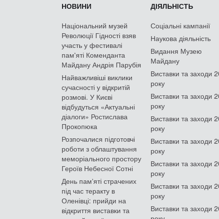
НОВИНИ
ДІЯЛЬНІСТЬ
Національний музей
Соціальні кампанії
Революції Гідності взяв
Наукова діяльність
участь у фестивалі
Видання Музею
пам'яті Коменданта
Майдану
Майдану Андрія Парубія
Виставки та заходи 
Найважливіші виклики
року
сучасності у відкритій
Виставки та заходи 
розмові. У Києві
року
відбудуться «Актуальні
діалоги» Ростислава
Виставки та заходи 
Прокопюка
року
Розпочалися підготовчі
Виставки та заходи 
роботи з облаштування
року
меморіального простору
Виставки та заходи 
Героїв Небесної Сотні
року
День памʼяті страчених
Виставки та заходи 
під час теракту в
року
Оленівці: прийди на
Виставки та заходи 
відкриття виставки та
року