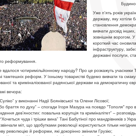
Будино
Уже п'ять років украї
державу, яку хотіли 
становлення демократ
вивчати досвід інших
зовнішнім ворогом. У 
короткий час оновил
інфраструктуру, забе
державні послуги, с
го реформування.
 вдалося чотиримільйонному народу? Про це розкажуть учасники Тро
чі тамтешніх реформ. У їхньому товаристві будемо вивчати та смаку
ваної та криміналізованої радянської держави на демократичну євр
амі вечора:
“Суліко” у виконанні Надії Боянівської та Олени Лісової;
бо браття по духу” – спогади Ігоря Мазура на псевдо "Тополя" про вій
якдення дев’яностих: повальна корупція та криміналітет” – розповід
“Хочеться чуда і трішки вина” Тані Бабутіної про мандрівників з Укр
звінчали міт, що здобутками революції користуються тільки негідники
ву революцію й реформи, які докорінно змінили Грузію;