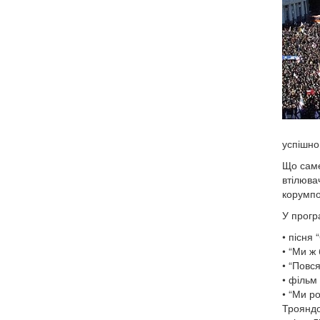
успішно
Що саме
втілюва
корумпо
У прогр
• пісня 
• “Ми ж 
• “Повс
• фільм 
• “Ми ро
Трояндо