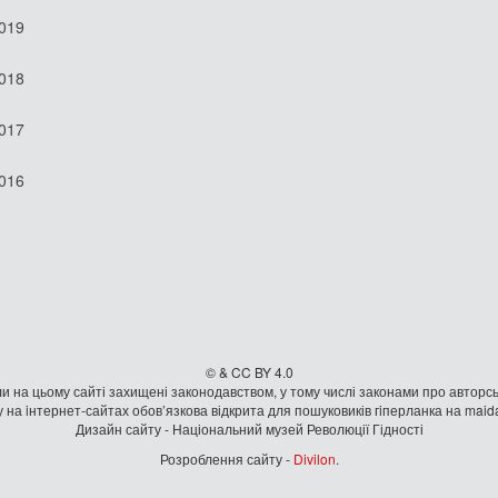
2019
2018
2017
2016
© & CC BY 4.0
и на цьому сайті захищені законодавством, у тому числі законами про авторсь
 на iнтернет-сайтах обов’язкова відкрита для пошуковиків гiперланка на mai
Дизайн сайту - Національний музей Революції Гідності
Розроблення сайту -
Divilon
.