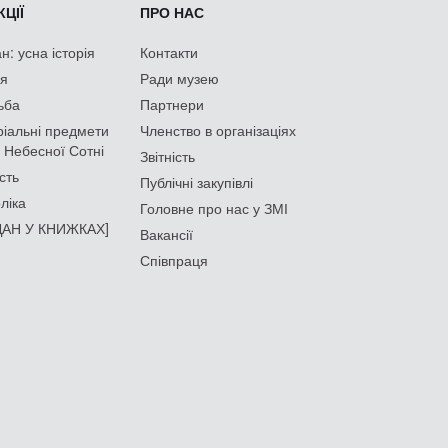
ЦІЇ
ПРО НАС
: усна історія
Контакти
ія
Ради музею
ьба
Партнери
іальні предмети
Членство в організаціях
 Небесної Сотні
Звітність
сть
Публічні закупівлі
ліка
Головне про нас у ЗМІ
АН У КНИЖКАХ]
Вакансії
Співпраця