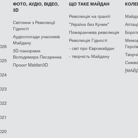
ФОТО, АУДІО, ВІДЕО,
ЩО ТАКЕ МАЙДАН
КОЛЕК
3D
Революція на граніті
Майдан
Світлини з Революції
"Україна без Кучми"
Агітац
Гідності
Помаранчева революція
Борот
Аудіоспогади учасників
Революція Гідності
Мемор
Майдану
2026
Героїв
- світ про Євромайдан
3D-панорами
Творчі
- творчість Майдану
Володимира Писаренка
2025
Симво
Проєкт Maidan3D
[МАЙД
2024
2023
2022
2021
2020