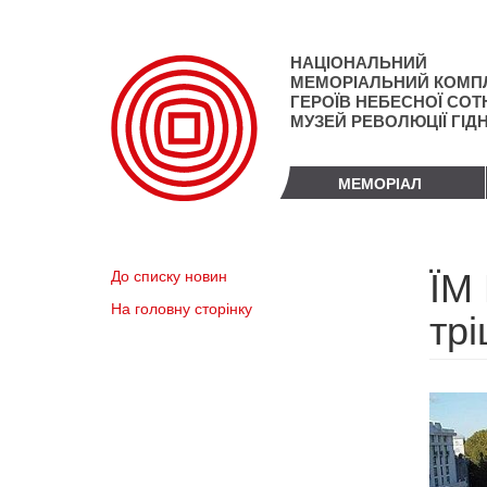
Перейти
до
основного
НАЦІОНАЛЬНИЙ
матеріалу
МЕМОРІАЛЬНИЙ КОМП
ГЕРОЇВ НЕБЕСНОЇ СОТН
МУЗЕЙ РЕВОЛЮЦІЇ ГІД
МЕМОРІАЛ
ЇМ
До списку новин
На головну сторінку
тр