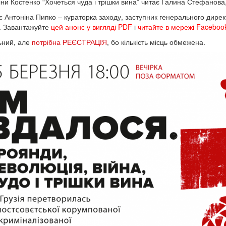
Ліни Костенко “Хочеться чуда і трішки вина” читає Галина Стефанова
 Антоніна Пипко – кураторка заходу, заступник генерального дире
.
Завантажуйте
цей анонс у вигляді PDF
і
читайте в мережі Faceboo
льний, але
потрібна РЕЄСТРАЦІЯ
, бо кількість місць обмежена.