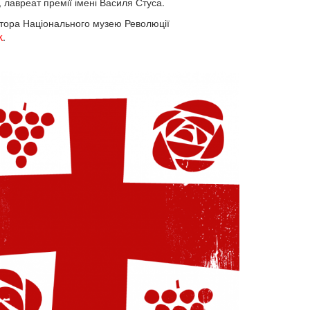
, лавреат премії імені Василя Стуса.
ктора Національного музею Революції
k
.