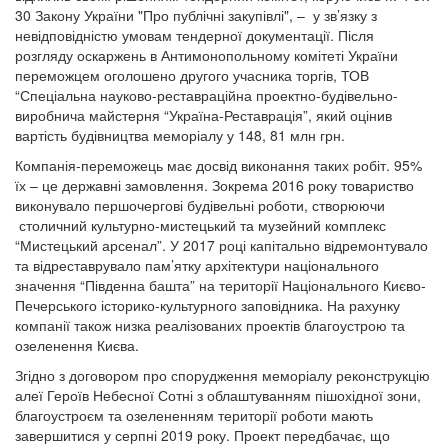
30 Закону України "Про публічні закупівлі", – у зв’язку з
невідповідністю умовам тендерної документації. Після
розгляду оскаржень в Антимонопольному комітеті України
переможцем оголошено другого учасника торгів, ТОВ
“Спеціальна науково-реставраційна проектно-будівельно-
виробнича майстерня “Україна-Реставрація”, який оцінив
вартість будівництва меморіалу у 148, 81 млн грн.
Компанія-переможець має досвід виконання таких робіт. 95%
їх – це державні замовлення. Зокрема 2016 року товариство
виконувало першочергові будівельні роботи, створюючи
столичний культурно-мистецький та музейний комплекс
“Мистецький арсенал”. У 2017 році капітально відремонтувало
та відреставрувало пам’ятку архітектури національного
значення “Південна башта” на території Національного Києво-
Печерського історико-культурного заповідника. На рахунку
компанії також низка реалізованих проектів благоустрою та
озеленення Києва.
Згідно з договором про спорудження меморіалу реконструкцію
алеї Героїв Небесної Сотні з облаштуванням пішохідної зони,
благоустроєм та озелененням території роботи мають
завершитися у серпні 2019 року. Проект передбачає, що