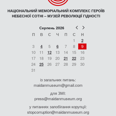
НАЦІОНАЛЬНИЙ МЕМОРІАЛЬНИЙ КОМПЛЕКС ГЕРОЇВ
НЕБЕСНОЇ СОТНІ – МУЗЕЙ РЕВОЛЮЦІЇ ГІДНОСТІ
Попер
Наст
Серпень 2026
П
В
С
Ч
П
С
Н
1
2
3
4
5
6
7
8
9
10
11
12
13
14
15
16
17
18
19
20
21
22
23
24
25
26
27
28
29
30
31
із загальних питань:
maidanmuseum@gmail.com
для ЗМІ:
press@maidanmuseum.org
у питаннях запобігання корупції:
stopcorruption@maidanmuseum.org