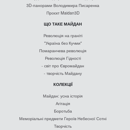
3D-панорами Володимира Писаренка
Проєкт Maidan3D
ЩО ТАКЕ МАЙДАН
Революція на граніті
"Україна без Кучми"
Помаранчева революція
Революція Гідності
- світ про Євромайдан
- творчість Майдану
КОЛЕКЦІЇ
Майдан: усна історія
Агітація
Боротьба
Меморіальні предмети Героїв Небесної Сотні
Творчість