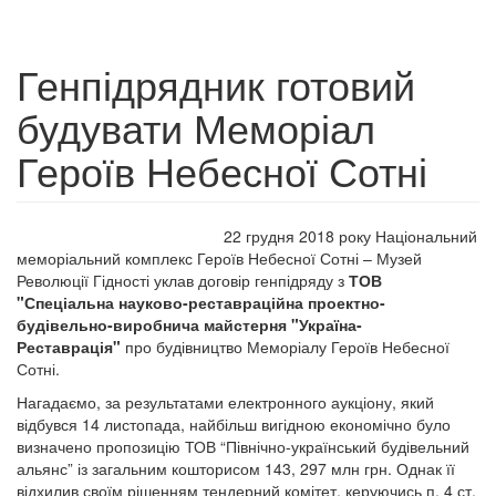
Генпідрядник готовий
будувати Меморіал
Героїв Небесної Сотні
22 грудня 2018 року Національний
меморіальний комплекс Героїв Небесної Сотні – Музей
Революції Гідності уклав договір генпідряду з
ТОВ
"Спеціальна науково-реставраційна проектно-
будівельно-виробнича майстерня "Україна-
Реставрація"
про будівництво Меморіалу Героїв Небесної
Сотні.
Нагадаємо, за результатами електронного аукціону, який
відбувся 14 листопада, найбільш вигідною економічно було
визначено пропозицію ТОВ “Північно-український будівельний
альянс” із загальним кошторисом 143, 297 млн грн. Однак її
відхилив своїм рішенням тендерний комітет, керуючись п. 4 ст.