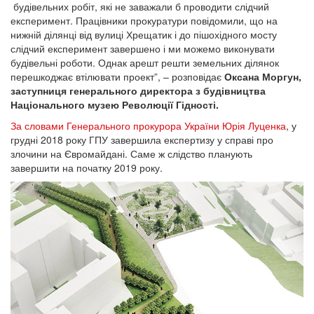
будівельних робіт, які не заважали б проводити слідчий
експеримент. Працівники прокуратури повідомили, що на
нижній ділянці від вулиці Хрещатик і до пішохідного мосту
слідчий експеримент завершено і ми можемо виконувати
будівельні роботи. Однак арешт решти земельних ділянок
перешкоджає втілювати проект”, – розповідає
Оксана Моргун,
заступниця генерального директора з будівництва
Національного музею Революції Гідності.
За словами Генерального прокурора України Юрія Луценка
, у
грудні 2018 року ГПУ завершила експертизу у справі про
злочини на Євромайдані. Саме ж слідство планують
завершити на початку 2019 року.