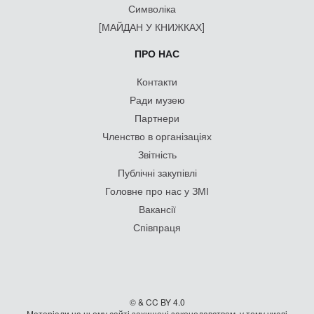
Символіка
[МАЙДАН У КНИЖКАХ]
ПРО НАС
Контакти
Ради музею
Партнери
Членство в організаціях
Звітність
Публічні закупівлі
Головне про нас у ЗМІ
Вакансії
Співпраця
© & CC BY 4.0
Матеріали на цьому сайті захищені законодавством, у тому числі