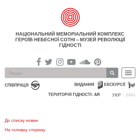
Перейти
до
основного
матеріалу
НАЦІОНАЛЬНИЙ МЕМОРІАЛЬНИЙ КОМПЛЕКС
ГЕРОЇВ НЕБЕСНОЇ СОТНІ – МУЗЕЙ РЕВОЛЮЦІЇ
ГІДНОСТІ
Пошукова
Toggl
форма
navig
Пошук
ВИДАННЯ
ЕКСКУРСІЇ
СПІВПРАЦЯ
ТЕРИТОРІЯ ГІДНОСТІ: AR
УКР
ENG
До списку новин
На головну сторінку