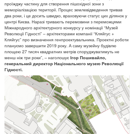
проїжджу частину для створення пішохідної зони з
меморіалізацією території. Процес землевідведення тривав
два роки, і це досить швидко, враховуючи статус цих ділянок у
центрі Києва. Наразі тривають перемовини з переможцями
Міжнародного архітектурного конкурсу у номінації “Музей
Революції Гідності” – архітекторами компанії “Кляйгус +
Кляйгус” про визначення генпроектувальника. Проектні роботи
плануємо завершити 2019 року. А саму музейну будівлю
площею 27 тисяч квадратних метрів споруджуватимуть не
менш ніж три роки”, – наголошує
Ігор Пошивайло,
генеральний директор Національного музею Революції
Гідності.