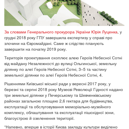
За словами Генерального прокурора України Юрія Луценка
, у
грудні 2018 року ГПУ завершила експертизу у справі про
злочини на Євромайдані. Саме ж слідство планують
завершити на початку 2019 року.
Територія проектування охоплює алею Героїв Небесної Сотні
від майдану Незалежності до вулиці Ольгинської, земельну
ділянку по алеї Героїв Небесної Сотні, 3–5 та частину
земельної ділянки по алеї Героїв Небесної Сотні, 4.
Рішеннями Київської міської ради у вересні 2017 року, у
березні та серпні 2018 року Музеєві Революції Гідності надано
три земельні ділянки у Печерському та Шевченківському
районах загальною площею 2,6 гектара для будівництва,
експлуатації та обслуговування меморіально-музейного
комплексу, облаштування та експлуатації пішохідної зони,
благоустрою й озеленення території.
“Напевно, вперше в історії Києва закладу культури виділено