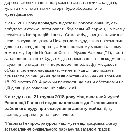
дерева, стовпи та інші нерухомі об’єкти, на яких є сліди від
куль та які є пам’ятками історії, буде збережено та
музеєфіковано.
У січні 2019 року проведуть підготовчі роботи: облаштують
побутове містечко, встановлять будівельний паркан, на якому
розмістять інформаційні щити. Саме ж будівництво почнеться
після скасування ухвали Печерського суду, якою на земельні
ділянки накладено арешт, а Національному меморіальному
комплексу Героїв Небесної Сотні – Музею Революції Гідності
заборонено вчиняти будь-які дії, спрямовані на пошкодження,
псування, знищення чи перетворення рельєфу місцевості,
об’єктів, зелених насаджень, учиняти інші дії, що можуть
призвести до знищення доказів обставин учинення злочинів
18–20 лютого 2014 року чи призвести до зміни обстановки на
цій ділянці до завершення слідчих дій.
З огляду на це
21 грудня 2018 року Національний музей
Революції Гідності подав клопотання до Печерського
районного суду про скасування арешту майна.
Дату
розгляду справи ще не призначено.
"Разом із Генпрокуратурою наш музей відпрацював схему
встановлення будівельного паркану та загалом графік