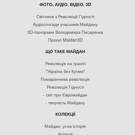
ФОТО, АУДІО, ВІДЕО, 3D
Світлини з Революції Гідності
Аудіоспогади учасників Майдану
3D-панорами Володимира Писаренка
Проєкт Maidan3D
ЩО ТАКЕ МАЙДАН
Революція на граніті
"Україна без Кучми"
Помаранчева революція
Революція Гідності
- світ про Євромайдан
- творчість Майдану
КОЛЕКЦІЇ
Майдан: усна історія
Агітація