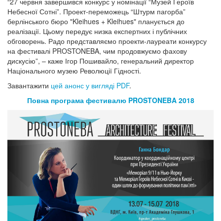
“27 червня завершився конкурс у номінації “Музей Героїв
Небесної Сотні”. Проект-переможець “Штурм пагорба”
берлінського бюро "Kleihues + Kleihues" планується до
реалізації. Цьому передує низка експертних і публічних
обговорень. Радо представляємо проекти-лауреати конкурсу
на фестивалі PROSTONEBA, чим продовжуємо фахову
дискусію”, – каже Ігор Пошивайло, генеральний директор
Національного музею Революції Гідності.
Завантажити
цей анонс у вигляді PDF
.
Повна програма фестивалю PROSTONEBA 2018