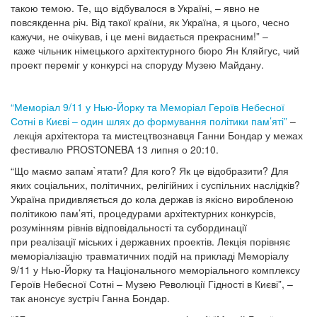
такою темою. Те, що відбувалося в Україні, – явно не
повсякденна річ. Від такої країни, як Україна, я цього, чесно
кажучи, не очікував, і це мені видається прекрасним!” –
каже чільник німецького архітектурного бюро Ян Кляйгус, чий
проект переміг у конкурсі на споруду Музею Майдану.
“Меморіал 9/11 у Нью-Йорку та Меморіал Героїв Небесної
Сотні в Києві – один шлях до формування політики пам’яті”
–
лекція архітектора та мистецтвознавця Ганни Бондар у межах
фестивалю PROSTONEBA 13 липня о 20:10.
“Що маємо запам`ятати? Для кого? Як це відобразити? Для
яких соціальних, політичних, релігійних і суспільних наслідків?
Україна придивляється до кола держав із якісно виробленою
політикою пам’яті, процедурами архітектурних конкурсів,
розумінням рівнів відповідальності та субординації
при реалізації міських і державних проектів. Лекція порівняє
меморіалізацію травматичних подій на прикладі Меморіалу
9/11 у Нью-Йорку та Національного меморіального комплексу
Героїв Небесної Сотні – Музею Революції Гідності в Києві”, –
так анонсує зустріч Ганна Бондар.