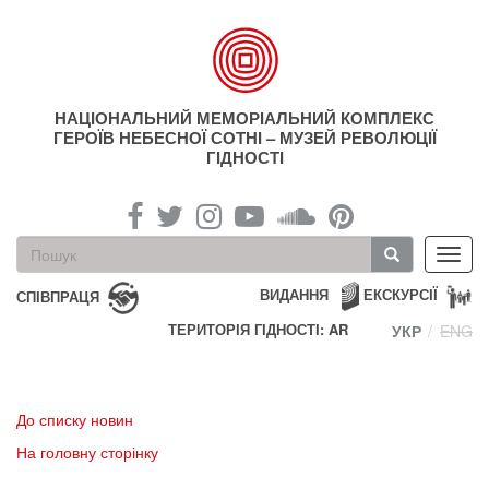
Перейти
до
основного
матеріалу
НАЦІОНАЛЬНИЙ МЕМОРІАЛЬНИЙ КОМПЛЕКС
ГЕРОЇВ НЕБЕСНОЇ СОТНІ – МУЗЕЙ РЕВОЛЮЦІЇ
ГІДНОСТІ
Пошукова
Toggl
форма
navig
Пошук
ВИДАННЯ
ЕКСКУРСІЇ
СПІВПРАЦЯ
ТЕРИТОРІЯ ГІДНОСТІ: AR
УКР
ENG
До списку новин
На головну сторінку