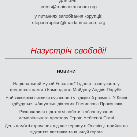
press@maidanmuseum.org
у питаннях запобігання корупції:
stopcorruption@maidanmuseum.org
Назустріч свободі!
НОВИНИ
Національний музей Революції Гідності взяв участь у
фестивалі пам'яті Коменданта Майдану Андрія Парубія
Найважливіші виклики сучасності у відкритій розмові. У Києві
відбудуться «Актуальні діалоги» Ростислава Прокопюка
Розпочалися підготовчі роботи з облаштування
меморіального простору Героїв Небесної Сотні
День памʼяті страчених під час теракту в Оленівці: прийди на
відкриття виставки та вшануй героїв