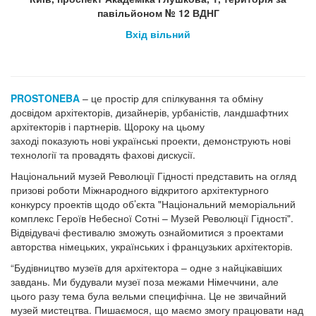
павільйоном № 12 ВДНГ
Вхід вільний
PROSTONEBA
–
це простір для спілкування та обміну
досвідом архітекторів, дизайнерів, урбаністів, ландшафтних
архітекторів і партнерів. Щороку на цьому
заході показують нові українські проекти, демонструють нові
технології та провадять фахові дискусії.
Національний музей Революції Гідності представить на огляд
призові роботи Міжнародного відкритого архітектурного
конкурсу проектів щодо об’єкта "Національний меморіальний
комплекс Героїв Небесної Сотні – Музей Революції Гідності".
Відвідувачі фестивалю зможуть ознайомитися з проектами
авторства німецьких, українських і французьких архітекторів.
“Будівництво музеїв для архітектора – одне з найцікавіших
завдань. Ми будували музеї поза межами Німеччини, але
цього разу тема була вельми специфічна. Це не звичайний
музей мистецтва. Пишаємося, що маємо змогу працювати над