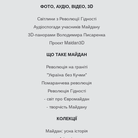
ФОТО, АУДІО, ВІДЕО, 3D
Світлини з Революції Гідності
Аудіоспогади учасників Майдану
3D-панорами Володимира Писаренка
Проєкт Maidan3D
ЩО ТАКЕ МАЙДАН
Революція на граніті
"Україна без Кучми"
Помаранчева революція
Революція Гідності
- світ про Євромайдан
- творчість Майдану
КОЛЕКЦІЇ
Майдан: усна історія