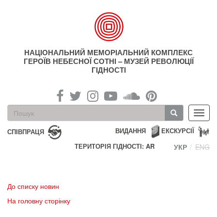
Перейти
до
основного
матеріалу
НАЦІОНАЛЬНИЙ МЕМОРІАЛЬНИЙ КОМПЛЕКС
ГЕРОЇВ НЕБЕСНОЇ СОТНІ – МУЗЕЙ РЕВОЛЮЦІЇ
ГІДНОСТІ
Пошукова
Toggl
форма
navig
Пошук
ВИДАННЯ
ЕКСКУРСІЇ
СПІВПРАЦЯ
ТЕРИТОРІЯ ГІДНОСТІ: AR
УКР
ENG
До списку новин
На головну сторінку