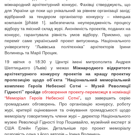
міжнародний архітектурний конкурс. Фахівці стверджують, що
для України це поки що унікальний за рівнем організації захід:
відібраний за тендером організатор конкурсу – німецька
компанія [phase 1]. забезпечила неупередженість процесу
відбору та якісний склад журі. Анонімність проектів, поданих на
конкурс, гарантувала рівність умов відбору. Приємно, що
переміг саме український проект випускниць Національного
університету “Львівська політехніка” архітекторів Ірини
Волинець та Марії Процик.
19 квітня о 18:30 у Центрі імені митрополита Андрея
Шептицького (Львів) у межах
Міжнародного відкритого
архітектурного конкурсу проектів на кращу проектну
пропозицію щодо об’єкта “Національний меморіальний
комплекс Героїв Небесної Сотні
– Музей Революції
Гідності” пройде
обговорення проекту-переможця в номінації
“Меморіал Героїв Небесної Сотні”
,
що завершить серію
громадських обговорень. Про організацію конкурсу, роботу
журі, критерії оцінювання та очікування громадськості щодо
меморіалу говоритимуть члени журі – директор Національного
музею Революції Гідності Ігор Пошивайло, музейний експерт зі
США Елейн Ґуріан. Детальніше про проект меморіалу
розповість одна з його авторів – Ірина Волинець.