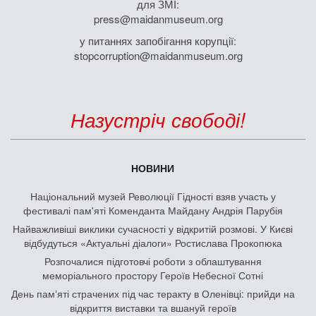
для ЗМІ:
press@maidanmuseum.org
у питаннях запобігання корупції:
stopcorruption@maidanmuseum.org
Назустріч свободі!
НОВИНИ
Національний музей Революції Гідності взяв участь у
фестивалі пам'яті Коменданта Майдану Андрія Парубія
Найважливіші виклики сучасності у відкритій розмові. У Києві
відбудуться «Актуальні діалоги» Ростислава Прокопюка
Розпочалися підготовчі роботи з облаштування
меморіального простору Героїв Небесної Сотні
День памʼяті страчених під час теракту в Оленівці: прийди на
відкриття виставки та вшануй героїв