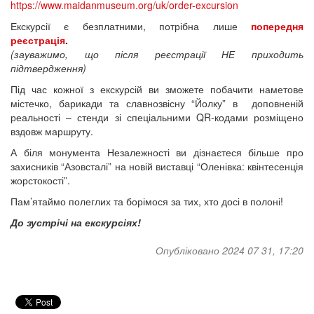
https://www.maidanmuseum.org/uk/order-excursion
Екскурсії є безплатними, потрібна лише
попередня
реєстрація
.
(зауважимо, що після реєстрації НЕ приходить
підтвердження)
Під час кожної з екскурсій ви зможете побачити наметове
містечко, барикади та славнозвісну “Йолку” в доповненій
реальності – стенди зі спеціальними QR-кодами розміщено
вздовж маршруту.
А біля монумента Незалежності ви дізнаєтеся більше про
захисників “Азовсталі” на новій виставці “Оленівка: квінтесенція
жорстокості”.
Пам’ятаймо полеглих та борімося за тих, хто досі в полоні!
До зустрічі на екскурсіях!
Опубліковано 2024 07 31, 17:20