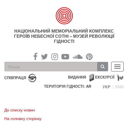
Перейти
до
основного
матеріалу
НАЦІОНАЛЬНИЙ МЕМОРІАЛЬНИЙ КОМПЛЕКС
ГЕРОЇВ НЕБЕСНОЇ СОТНІ – МУЗЕЙ РЕВОЛЮЦІЇ
ГІДНОСТІ
Пошукова
Toggl
форма
navig
Пошук
ВИДАННЯ
ЕКСКУРСІЇ
СПІВПРАЦЯ
ТЕРИТОРІЯ ГІДНОСТІ: AR
УКР
ENG
До списку новин
На головну сторінку