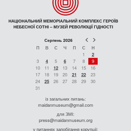
НАЦІОНАЛЬНИЙ МЕМОРІАЛЬНИЙ КОМПЛЕКС ГЕРОЇВ
НЕБЕСНОЇ СОТНІ – МУЗЕЙ РЕВОЛЮЦІЇ ГІДНОСТІ
Попер
Наст
Серпень 2026
П
В
С
Ч
П
С
Н
1
2
3
4
5
6
7
8
9
10
11
12
13
14
15
16
17
18
19
20
21
22
23
24
25
26
27
28
29
30
31
із загальних питань:
maidanmuseum@gmail.com
для ЗМІ:
press@maidanmuseum.org
у питаннях запобігання корупції: