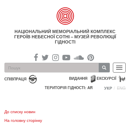
Перейти
до
основного
матеріалу
НАЦІОНАЛЬНИЙ МЕМОРІАЛЬНИЙ КОМПЛЕКС
ГЕРОЇВ НЕБЕСНОЇ СОТНІ – МУЗЕЙ РЕВОЛЮЦІЇ
ГІДНОСТІ
Пошукова
Toggl
форма
navig
Пошук
ВИДАННЯ
ЕКСКУРСІЇ
СПІВПРАЦЯ
ТЕРИТОРІЯ ГІДНОСТІ: AR
УКР
ENG
До списку новин
На головну сторінку