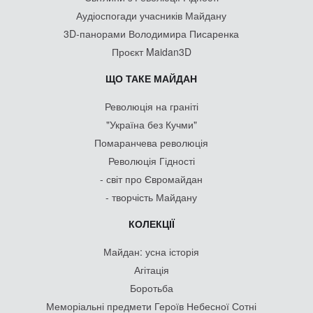
Аудіоспогади учасників Майдану
3D-панорами Володимира Писаренка
Проєкт Maidan3D
ЩО ТАКЕ МАЙДАН
Революція на граніті
"Україна без Кучми"
Помаранчева революція
Революція Гідності
- світ про Євромайдан
- творчість Майдану
КОЛЕКЦІЇ
Майдан: усна історія
Агітація
Боротьба
Меморіальні предмети Героїв Небесної Сотні