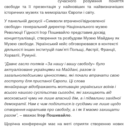
сучасного розуміння поняття
свободи та її презентація у найновіших та найвизначніших
історичних музеях та меморіалах Європи і світу.
У панельній дискусії «Символи втраченої/відновленої
свободи» генеральний директор Національного музею
Революції Гідності Ігор Пошивайло представив досвід
концептуалізації, створення та розбудови Музею Майдану як
Музею свободи. Український кейс обговорювався в контексті
діяльності інших інституцій пам’яті Польщі, Австрії, Франції,
Хорватії, Румунії.
“Давнє гасло поляків «За нашу і вашу свободу» було
актуалізоване українцями на Майдані, разом із
загальнолюдськими цінностями, які почали втрачати свою
гостроту для приспаної Європи. Ці слова
якнайкраще відображають мотивацію українських воїнів і
всього нашого суспільства сьогодні, які захищають від
московської чуми не лише власний дім, а і підвалини західної
демократії. Нам є чим поділитися із сусідами не лише щодо
створення наративів про свободу, а і як її маємо захищати
разом”,
– вважає
Ігор Пошивайло
.
Щорічна конференція має на меті сприяти створенню нових