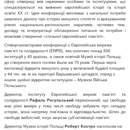
сфер співпраці між окремими особами та інституціями, що
спеціалізуються на вивченні європейської історії та історії
освіти ХХ ст. Ідея конференції випливає з нагальної потреби
широкого діалогу про історію минулого століття із врахуванням
різних національно-регіональних наративів, чутливих тем,
досвіду та інтерпретації обговорення питання чи потрібне і
можливе створення «спільної європейської пам’яті».
Співорганізаторами конференції є Європейська мережа
пам’яті та солідарності (ENRS), яка охоплює понад 500
інституцій у 40 країнах, а також новітній Музей історії Польщі,
до створення якого поляки йшли аж 70 років. Перша черга
експозиції відкрита минулого року у величезній будівлі площею
у 44 тис. кв. м на території Варшавської цитаделі, поряд з
іншою щойно відкритою інституцією – Музеєм Війська
Польського.
Директор Інституту Європейської мережі пам’яті та
солідарності
Рафаль Рогульський
переконаний, що свобода
має різні виміри у тому числі свободу забувати про складну
історію, вона напряму пов’язана із відповідальністю. Шлях до
свободи вибоїстий, існує загроза суб’єктивізації пам’яті.
Директор Музею історії Польщі
Роберт Костро
наголосив на