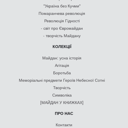
"Україна без Кучми"
Помаранчева революція
Революція Гідності
- світ про Євромайдан
- творчість Майдану
КОЛЕКЦІЇ
Майдан: усна історія
Агітація
Боротьба
Меморіальні предмети Героїв Небесної Сотні
Творчість
Символіка
[МАЙДАН У КНИЖКАХ]
ПРО НАС
Контакти