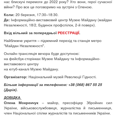
нас блискучі перемоги до 2022 року? Хто вони, герої сучасної
війни? Про все це поговоримо на зустрічі з Оленою.
Коли:
20 березня, 17:30–18:30.
Де:
Інформаційно-виставковий центр Музею Майдану (майдан
Незалежності, 18/2, Будинок профспілок, 2-й поверх).
Вхід вільний за попередньої
РЕЄСТРАЦІЇ
.
Найближче укриття – підземний перехід та станція метро
"Майдан Незалежності".
Онлайн-трансляція вечора буде доступною:
на фейсбук-сторінках Музею Майдану та Інформаційно-
виставкового центру
на ютуб-каналі Музею Майдану.
Організатор:
Національний музей Революції Гідності.
Більше інформації за телефоном: +38 (068) 867 55 25
(Дарія).
ДОВІДКА
Олена Мокренчук
– майор, пресофіцер Збройних сил
України, військовослужбовиця, журналістка й письменниця,
член Національної спілки журналістів та письменників України.