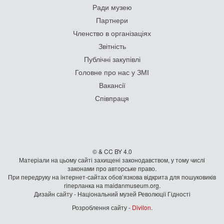
Ради музею
Партнери
Членство в організаціях
Звітність
Публічні закупівлі
Головне про нас у ЗМІ
Вакансії
Співпраця
© & CC BY 4.0
Матеріали на цьому сайті захищені законодавством, у тому числі
законами про авторське право.
При передруку на iнтернет-сайтах обов’язкова відкрита для пошуковиків
гiперланка на maidanmuseum.org.
Дизайн сайту - Національний музей Революції Гідності
Розроблення сайту -
Divilon
.