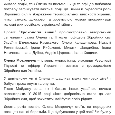
чимало подій, тож Олена як письменниця та офіцер побачила
потребу зафіксувати важливі події цієї війни й окреслити роль
Збройних сил у збереженні територіальної цілісності України,
чітко, стисло, доказово та зрозумілою мовою виокремивши
головні віхи російсько-української війни .
Проєкт
“Хронологія війни”
проілюстровано авторськими
світлинами самої Олени та її колег, офіцерів Збройних сил
України В’ячеслава Раєвського, Олега Калашнікова, Наталії
Рожнятівської, Ірини Рибакової, Микити Шандибіна, Івана
Немченка, Івана Дубея, Андрія Царенка, Івана Хащини.
Олена Мокренчук
– історик, журналістка, учасниця Революції
Гідності та офіцер Управління зв’язків з громадськістю
Збройних сил України.
У цивільному житті Олена – щаслива мама чотирьох дітей і
бабуся трьох онуків та онучки.
Після Майдану вона, як і багато інших українок, почала
волонтерити. У 2015 році жінка добровільно стала до лав
Збройних сил, щоб захистити майбутнє своїх рідних.
Десять років поспіль Олена Мокренчук стоїть на передових
позиціях нашої боротьби. Що відбувалося у цей час? Чи були у