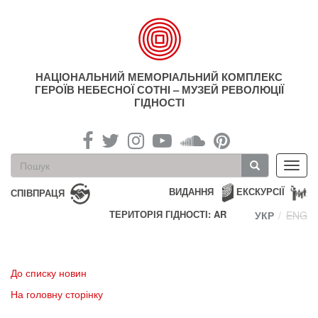
Перейти
до
основного
матеріалу
НАЦІОНАЛЬНИЙ МЕМОРІАЛЬНИЙ КОМПЛЕКС
ГЕРОЇВ НЕБЕСНОЇ СОТНІ – МУЗЕЙ РЕВОЛЮЦІЇ
ГІДНОСТІ
Пошукова
Toggl
форма
navig
Пошук
ВИДАННЯ
ЕКСКУРСІЇ
СПІВПРАЦЯ
ТЕРИТОРІЯ ГІДНОСТІ: AR
УКР
ENG
До списку новин
На головну сторінку