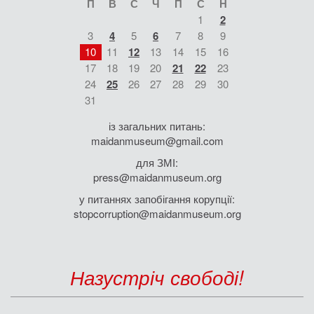
П
В
С
Ч
П
С
Н
1
2
3
4
5
6
7
8
9
10
11
12
13
14
15
16
17
18
19
20
21
22
23
24
25
26
27
28
29
30
31
із загальних питань:
maidanmuseum@gmail.com
для ЗМІ:
press@maidanmuseum.org
у питаннях запобігання корупції:
stopcorruption@maidanmuseum.org
Назустріч свободі!