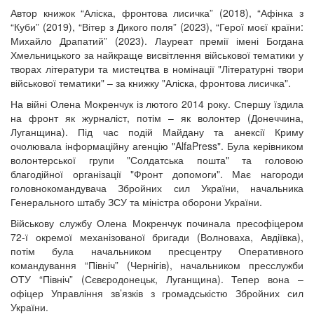
Автор книжок “Аліска, фронтова лисичка” (2018), “Афінка з
“Куби” (2019), “Вітер з Дикого поля” (2023), “Герої моєї країни:
Михайло Драпатий” (2023). Лауреат премії імені Богдана
Хмельницького за найкраще висвітлення військової тематики у
творах літератури та мистецтва в номінації "Літературні твори
військової тематики" – за книжку "Аліска, фронтова лисичка".
На війні Олена Мокренчук із лютого 2014 року. Спершу їздила
на фронт як журналіст, потім – як волонтер (Донеччина,
Луганщина). Під час подій Майдану та анексії Криму
очолювала інформаційну агенцію "AlfaPress". Була керівником
волонтерської групи "Солдатська пошта" та головою
благодійної організації "Фронт допомоги". Має нагороди
головнокомандувача Збройних сил України, начальника
Генерального штабу ЗСУ та міністра оборони України.
Військову службу Олена Мокренчук починала пресофіцером
72-ї окремої механізованої бригади (Волноваха, Авдіївка),
потім була начальником пресцентру Оперативного
командування “Північ” (Чернігів), начальником пресслужби
ОТУ “Північ” (Сєвєродонецьк, Луганщина). Тепер вона –
офіцер Управління зв’язків з громадськістю Збройних сил
України.