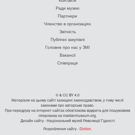
Контакти
Ради музею
Партнери
Членство в організаціях
Звітність
Публічні закупівлі
Головне про нас у ЗМІ
Вакансії
Співпраця
© & CC BY 4.0
Матеріали на цьому сайті захищені законодавством, у тому числі
законами про авторське право.
При передруку на iнтернет-сайтах обов’язкова відкрита для пошуковиків
гiперланка на maidanmuseum.org.
Дизайн сайту - Національний музей Революції Гідності
Розроблення сайту -
Divilon
.