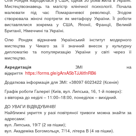
Оля Рондяк народилася у США, однак 30 років жила в Україні.
Мистецтвознавець та магістр клінічної психології. Почала
малювати під час Помаранчевої революції. Згодом
створювала жіночі портрети як метафору України. Її роботи
виставлялися зокрема у США, Японії, Франції, Великій
Британії, Німеччині та Україні.
Олю Рондяк відзначив Український інститут модерного
мистецтва у Чикаго за її значний внесок у культурну
дипломатію та популяризацію України у світі через її
мистецтво.
Акредитація
ЗМІ на
відкриття
https://forms.gle/gArxASbTJJ6tfnRB6
Додаткова інформація для ЗМІ: +38097 6023422 (Ксенія)
Графік роботи Галереї (Київ, вул. Липська, 16, 1-й поверх):
з вівторка до неділі – 11:00–18:00, понеділок – вихідний.
ДО УВАГИ ВІДВІДУВАЧІВ!
Найближчі укриття у разі повітряної тривоги можна знайти за
адресами:
вул. Липська, 19/7 (2 хв пішки);
вул. Академіка Богомольця, 7/14, літера В (4 хв пішки).