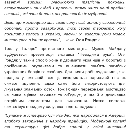
газетні вирізки, унаочнюючи тяглість поколінь,
актуальність тих ідей і прагень, якими жили наші предки,
викликів, які вони долали, звертаюся до їх мудрості.
Вірю, що мистецтво має свою силу і свій голос у сьогоденній
боротьбі проти загарбника, тож своєю творчістю хочу
посилити голоси з України, несучи їх, виголошуючи мовою
мистецтва в інших країнах"
, – каже
Оля Рондяк
.
Тож у Галереї протестного мистецтва Музею Майдану
відбудеться презентація виставки “Невидима рука”. Оля
Рондяк у такий спосіб хоче підтримати українців у боротьбі з
російськими окупантами та вшанувати пам’ять загиблих
українських борців за свободу. Для низки робіт художниця, яка
працює у змішаній техніці, використала паризький гіпс як
символ зцілення, адже саме його використовують для
лікування зламаних кісток. Тож Рондяк переконана: мистецтво
не лише зцілює, захищає та об’єднує, а ще й є доконечне
потрібним елементом для виживання. Назва виставки
символізує невидиму силу, яка веде та надихає.
"Сучасне мистецтво Олі Рондяк, яка народилася в Америці,
глибоко закорінене в народну традицію. Модернові колажі
та скульптури цієї добре знаної у світі мисткині