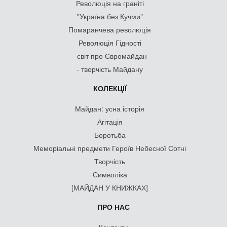
Революція на граніті
"Україна без Кучми"
Помаранчева революція
Революція Гідності
- світ про Євромайдан
- творчість Майдану
КОЛЕКЦІЇ
Майдан: усна історія
Агітація
Боротьба
Меморіальні предмети Героїв Небесної Сотні
Творчість
Символіка
[МАЙДАН У КНИЖКАХ]
ПРО НАС