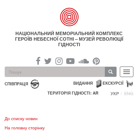
Перейти
до
основного
матеріалу
НАЦІОНАЛЬНИЙ МЕМОРІАЛЬНИЙ КОМПЛЕКС
ГЕРОЇВ НЕБЕСНОЇ СОТНІ – МУЗЕЙ РЕВОЛЮЦІЇ
ГІДНОСТІ
Пошукова
Toggl
форма
navig
Пошук
ВИДАННЯ
ЕКСКУРСІЇ
СПІВПРАЦЯ
ТЕРИТОРІЯ ГІДНОСТІ: AR
УКР
ENG
До списку новин
На головну сторінку