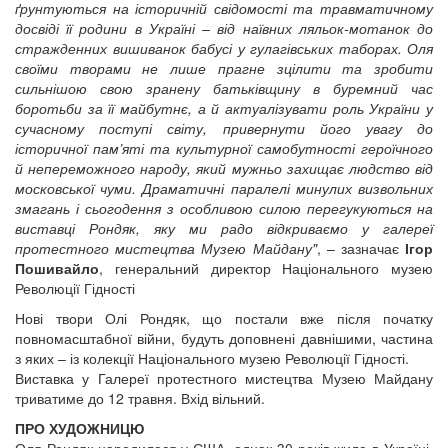
ґрунтуються на історичній свідомості та травматичному
досвіді її родини в Україні – від наївних ляльок-мотанок до
стражденних вишиванок бабусі у гулагівських таборах. Оля
своїми творами не лише прагне зцілити та зробити
сильнішою свою зранену батьківщину в буремний час
боротьби за її майбутнє, а й актуалізувати роль України у
сучасному поступі світу, привернути його увагу до
історичної пам’яті та культурної самобутності героїчного
й непереможного народу, який мужньо захищає людство від
московської чуми. Драматичні паралелі минулих визвольних
змагань і сьогодення з особливою силою перегукуються на
виставці Рондяк, яку ми радо відкриваємо у галереї
протестного мистецтва Музею Майдану"
, – зазначає
Ігор
Пошивайло
, генеральний директор Національного музею
Революції Гідності
Нові твори Олі Рондяк, що постали вже після початку
повномасштабної війни, будуть доповнені давнішими, частина
з яких – із колекції Національного музею Революції Гідності.
Виставка у Галереї протестного мистецтва Музею Майдану
триватиме до 12 травня. Вхід вільний.
ПРО ХУДОЖНИЦЮ