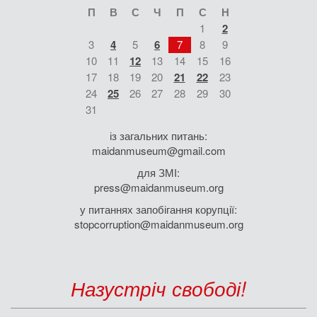
П
В
С
Ч
П
С
Н
1
2
3
4
5
6
7
8
9
10
11
12
13
14
15
16
17
18
19
20
21
22
23
24
25
26
27
28
29
30
31
із загальних питань:
maidanmuseum@gmail.com
для ЗМІ:
press@maidanmuseum.org
у питаннях запобігання корупції:
stopcorruption@maidanmuseum.org
Назустріч свободі!