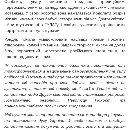
Особливу увагу мисткиня приділяє традиційним,
переосмисленим із погляду сьогодення українським лялькам-
мотанкам. У своїх роботах вона намагається подолати розрив
між вишивками своєї бабусі, створеними під час Другої світової
війни в ув’язненні в ГУЛАГу, і своїми сучасними українськими
портретами та скульптурами.
Рондяк почала усвідомлювати наслідки травми поколінь,
створюючи колажі з тканини. Завдяки творчості мисткиня долає
біль, породжений жорстокістю російського вторгнення, та
прагне надихнути інших.
"Я досліджую, як накопичений багатьма поколіннями біль
трансформується в національне самоусвідомлення та силу
стійкості. В моєму випадку це також проявилося: натхнення
черпаю від спогадів про мою бабусю, якої я ніколи не
зустрічала, а також від досвіду моєї сім’ї в Україні під час
історичних подій Другої світової війни, сталінських репресій,
Помаранчевої революції, Революції Гідності та
повномасштабного російського вторгнення.
Мої сучасні жіночі портрети постали як метафора рішучого
та незламного духу України. У своїх колажах я поєдную
історичні сімейні документи, родинні листи та актуальні