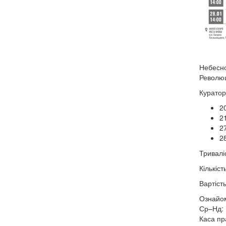
Небесно
Революц
Кураторс
20
21
27
28
Тривалі
Кількіс
Вартість
Ознайом
Ср–Нд: 
Каса пр