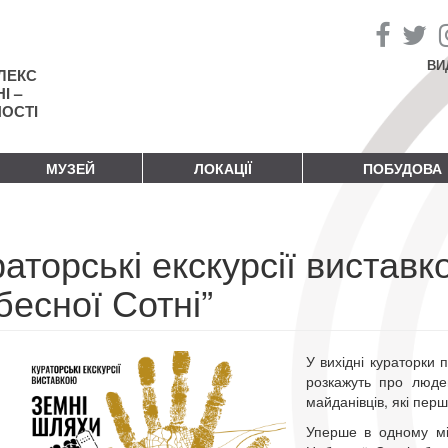
ВИ
ЛЕКС
І –
НОСТІ
МУЗЕЙ
ЛОКАЦІЇ
ПОБУДОВА
аторські екскурсії вистав
есної Сотні”
У вихідні кураторки 
розкажуть про людей,
майданівців, які пер
Уперше в одному мі