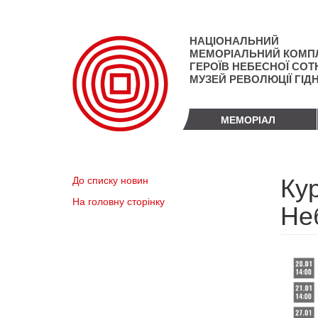
Перейти
до
основного
НАЦІОНАЛЬНИЙ
матеріалу
МЕМОРІАЛЬНИЙ КОМП
ГЕРОЇВ НЕБЕСНОЇ СОТН
МУЗЕЙ РЕВОЛЮЦІЇ ГІД
МЕМОРІАЛ
Кур
До списку новин
На головну сторінку
Неб