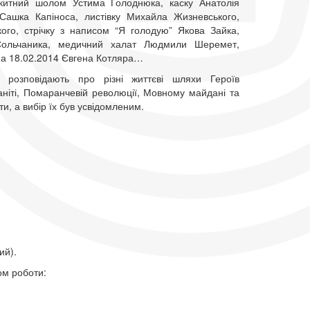
акитний шолом Устима Голоднюка, каску Анатолія
Сашка Капіноса, листівку Михайла Жизневського,
ого, стрічку з написом “Я голодую” Якова Зайка,
Сольчаника, медичний халат Людмили Шеремет,
 на 18.02.2014 Євгена Котляра…
и розповідають про різні життєві шляхи Героїв
аніті, Помаранчевій революції, Мовному майдані та
и, а вибір їх був усвідомленим.
ий).
ом роботи: