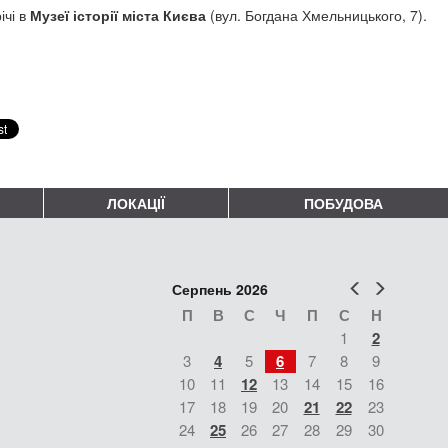
ічі в
Музеї історії міста Києва
(вул. Богдана Хмельницького, 7).
ЛОКАЦІЇ
ПОБУДОВА
Попер
Наст
Серпень 2026
П
В
С
Ч
П
С
Н
1
2
3
4
5
6
7
8
9
10
11
12
13
14
15
16
17
18
19
20
21
22
23
24
25
26
27
28
29
30