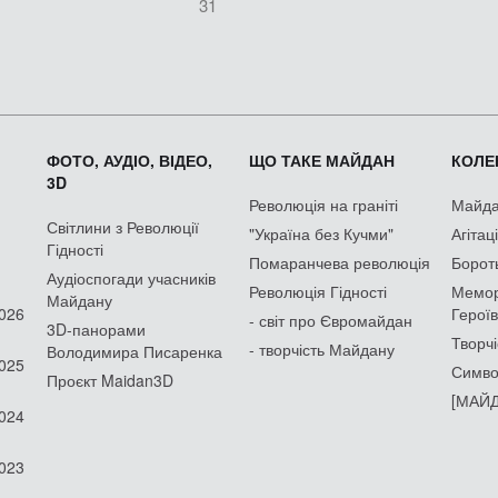
31
ФОТО, АУДІО, ВІДЕО,
ЩО ТАКЕ МАЙДАН
КОЛЕК
3D
Революція на граніті
Майдан
Світлини з Революції
"Україна без Кучми"
Агітац
Гідності
Помаранчева революція
Борот
Аудіоспогади учасників
Революція Гідності
Мемор
Майдану
2026
Героїв
- світ про Євромайдан
3D-панорами
Творчі
- творчість Майдану
Володимира Писаренка
2025
Симво
Проєкт Maidan3D
[МАЙД
2024
2023