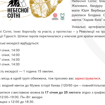
Небесної Сотні: бл
Жаловаги, бандуру 
мапи Юрія Вербицьк
рукописи Богдана 
квиток “Харків–Київ”
Унікальні артефакт
ї Сотні, їхню боротьбу та участь у протестах – у Революції на гр
ії Гідності. Шляхи героїв перетиналися у ключові для країни момент
ькі екскурсії відбудуться:
 січня, 14:00
 січня, 14:00
 січня, 14:00
 січня, 14:00
сть екскурсії — 1 година 15 хвилин.
ть місць в одній групі обмежена, тож просимо вас
зареєструватися
.
: вхідний квиток до Музею історії Києва (120/60 грн – повний/пільгов
итися з виставкою можна
із 17 січня до 25 лютого
згідно з графік
12:00–19:00, Пн–Вт: вихідні.
ацює з 12:00 до 18:30.