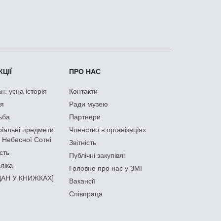
ЦІЇ
ПРО НАС
: усна історія
Контакти
ія
Ради музею
ьба
Партнери
іальні предмети
Членство в організаціях
 Небесної Сотні
Звітність
сть
Публічні закупівлі
ліка
Головне про нас у ЗМІ
АН У КНИЖКАХ]
Вакансії
Співпраця