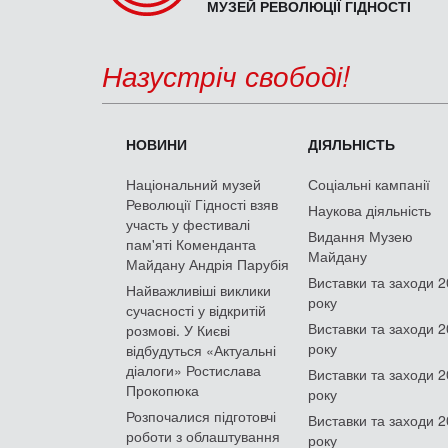
МУЗЕЙ РЕВОЛЮЦІЇ ГІДНОСТІ
Назустріч свободі!
НОВИНИ
ДІЯЛЬНІСТЬ
Національний музей
Соціальні кампанії
Революції Гідності взяв
Наукова діяльність
участь у фестивалі
Видання Музею
пам'яті Коменданта
Майдану
Майдану Андрія Парубія
Виставки та заходи 
Найважливіші виклики
року
сучасності у відкритій
Виставки та заходи 
розмові. У Києві
року
відбудуться «Актуальні
діалоги» Ростислава
Виставки та заходи 
Прокопюка
року
Розпочалися підготовчі
Виставки та заходи 
роботи з облаштування
року