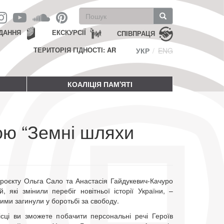
Пошукова
форма
Пошук
ДАННЯ
ЕКСКУРСІЇ
СПІВПРАЦЯ
ТЕРИТОРІЯ ГІДНОСТІ: AR
УКР
ENG
КОАЛІЦІЯ ПАМ'ЯТІ
кою “Земні шляхи
проєкту Ольга Сало та Анастасія Гайдукевич-Качуро
 які змінили перебіг новітньої історії України, –
шими загинули у боротьбі за свободу.
сці ви зможете побачити персональні речі Героїв