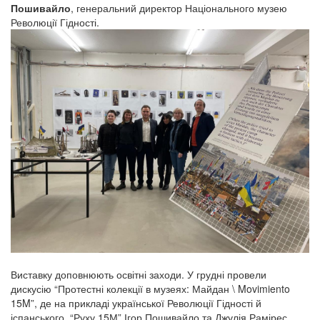
Пошивайло
, генеральний директор Національного музею
Революції Гідності.
Виставку доповнюють освітні заходи. У грудні провели
дискусію “Протестні колекції в музеях: Майдан \ Movimiento
15M”, де на прикладі української Революції Гідності й
іспанського “Руху 15М” Ігор Пошивайло та Джулія Рамірес