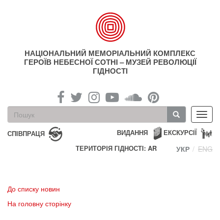
Перейти
до
основного
матеріалу
НАЦІОНАЛЬНИЙ МЕМОРІАЛЬНИЙ КОМПЛЕКС
ГЕРОЇВ НЕБЕСНОЇ СОТНІ – МУЗЕЙ РЕВОЛЮЦІЇ
ГІДНОСТІ
Пошукова
Toggl
форма
navig
Пошук
ВИДАННЯ
ЕКСКУРСІЇ
СПІВПРАЦЯ
ТЕРИТОРІЯ ГІДНОСТІ: AR
УКР
ENG
До списку новин
На головну сторінку