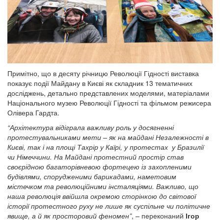
Примітно, що в десяту річницю Революції Гідності виставка
показує події Майдану в Києві як складник 13 тематичних
досліджень, детально представлених моделями, матеріалами
Національного музею Революції Гідності та фільмом режисера
Олівера Гардта.
“Архітектура відіграла важливу роль у досягненні
протестувальниками мети – як на майдані Незалежності в
Києві, так і на площі Тахрір у Каїрі, у протестах у Бразилії
чи Німеччини. На Майдані протестний простір став
своєрідною багаторівневою фортецею із захопленими
будівлями, спорудженими барикадами, наметовим
містечком та революційними інсталяціями. Важливо, що
наша революція ввійшла окремою сторінкою до світової
історії протестного руху не лише як суспільне чи політичне
явище, а й як просторовий феномен”
, – переконаний
Ігор