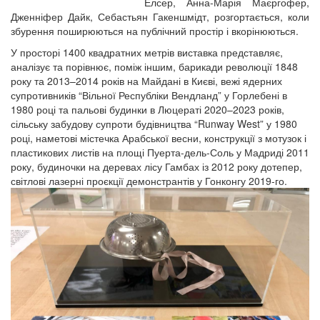
Елсер, Анна-Марія Маєргофер,
Дженніфер Дайк, Себастьян Гакеншмідт, розгортається, коли
збурення поширюються на публічний простір і вкорінюються.
У просторі 1400 квадратних метрів виставка представляє,
аналізує та порівнює, поміж іншим, барикади революції 1848
року та 2013–2014 років на Майдані в Києві, вежі ядерних
супротивників “Вільної Республіки Вендланд” у Горлебені в
1980 році та пальові будинки в Люцераті 2020–2023 років,
сільську забудову супроти будівництва “Runway West” у 1980
році, наметові містечка Арабської весни, конструкції з мотузок і
пластикових листів на площі Пуерта-дель-Соль у Мадриді 2011
року, будиночки на деревах лісу Гамбах із 2012 року дотепер,
світлові лазерні проєкції демонстрантів у Гонконгу 2019-го.