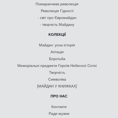
Помаранчева революція
Революція Гідності
- світ про Євромайдан
- творчість Майдану
КОЛЕКЦІЇ
Майдан: усна історія
Агітація
Боротьба
Меморіальні предмети Героїв Небесної Сотні
Творчість
Символіка
[МАЙДАН У КНИЖКАХ]
ПРО НАС
Контакти
Ради музею