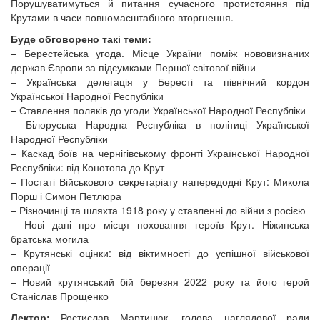
Порушуватимуться й питання сучасного протистояння під
Крутами в часи повномасштабного вторгнення.
Буде обговорено такі теми:
– Берестейська угода. Місце України поміж нововизнаних
держав Європи за підсумками Першої світової війни
– Українська делегація у Бересті та північний кордон
Української Народної Республіки
– Ставлення поляків до угоди Української Народної Республіки
– Білоруська Народна Республіка в політиці Української
Народної Республіки
– Каскад боїв на чернігівському фронті Української Народної
Республіки: від Конотопа до Крут
– Постаті Військового секретаріату напередодні Крут: Микола
Порш і Симон Петлюра
– Різночинці та шляхта 1918 року у ставленні до війни з росією
– Нові дані про місця поховання героїв Крут. Ніжинська
братська могила
– Крутянські оцінки: від віктимності до успішної військової
операції
– Новий крутянський бій березня 2022 року та його герой
Станіслав Прощенко
Лектор:
Ростислав Мартинюк, голова наглядової ради