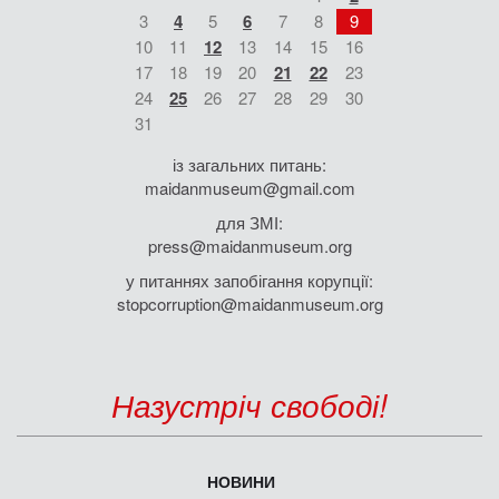
3
4
5
6
7
8
9
10
11
12
13
14
15
16
17
18
19
20
21
22
23
24
25
26
27
28
29
30
31
із загальних питань:
maidanmuseum@gmail.com
для ЗМІ:
press@maidanmuseum.org
у питаннях запобігання корупції:
stopcorruption@maidanmuseum.org
Назустріч свободі!
НОВИНИ