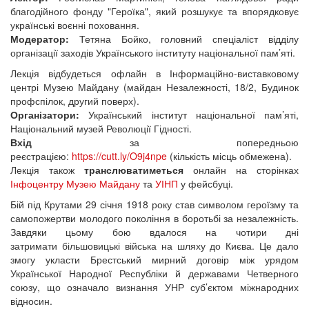
благодійного фонду "Героїка", який розшукує та впорядковує
українські воєнні поховання.
Модератор:
Тетяна Бойко, головний спеціаліст відділу
організації заходів Українського інституту національної пам’яті.
Лекція відбудеться офлайн в Інформаційно-виставковому
центрі Музею Майдану (майдан Незалежності, 18/2, Будинок
профспілок, другий поверх).
Організатори:
Український інститут національної пам’яті,
Національний музей Революції Гідності.
Вхід
за попередньою
реєстрацією:
https://cutt.ly/O9j4npe
(кількість місць обмежена).
Лекція також
транслюватиметься
онлайн на сторінках
Інфоцентру Музею Майдану
та
УІНП
у фейсбуці.
Бій під Крутами 29 січня 1918 року став символом героїзму та
самопожертви молодого покоління в боротьбі за незалежність.
Завдяки цьому бою вдалося на чотири дні
затримати більшовицькі війська на шляху до Києва. Це дало
змогу укласти Брестський мирний договір між урядом
Української Народної Республіки й державами Четверного
союзу, що означало визнання УНР суб’єктом міжнародних
відносин.