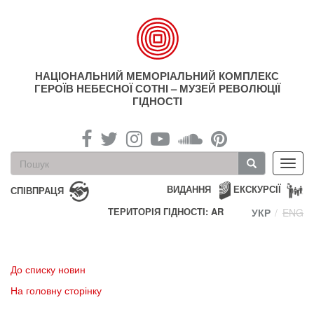
Перейти
до
основного
матеріалу
НАЦІОНАЛЬНИЙ МЕМОРІАЛЬНИЙ КОМПЛЕКС
ГЕРОЇВ НЕБЕСНОЇ СОТНІ – МУЗЕЙ РЕВОЛЮЦІЇ
ГІДНОСТІ
Пошукова
Toggl
форма
navig
Пошук
ВИДАННЯ
ЕКСКУРСІЇ
СПІВПРАЦЯ
ТЕРИТОРІЯ ГІДНОСТІ: AR
УКР
ENG
До списку новин
На головну сторінку