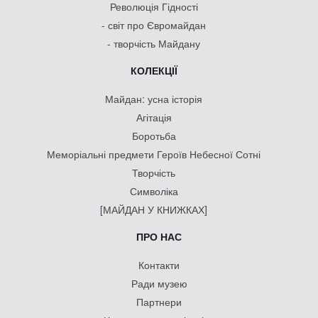
Революція Гідності
- світ про Євромайдан
- творчість Майдану
КОЛЕКЦІЇ
Майдан: усна історія
Агітація
Боротьба
Меморіальні предмети Героїв Небесної Сотні
Творчість
Символіка
[МАЙДАН У КНИЖКАХ]
ПРО НАС
Контакти
Ради музею
Партнери