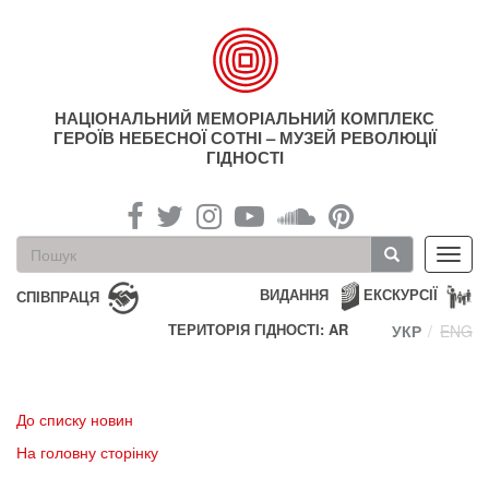
Перейти
до
основного
матеріалу
НАЦІОНАЛЬНИЙ МЕМОРІАЛЬНИЙ КОМПЛЕКС
ГЕРОЇВ НЕБЕСНОЇ СОТНІ – МУЗЕЙ РЕВОЛЮЦІЇ
ГІДНОСТІ
Пошукова
Toggl
форма
navig
Пошук
ВИДАННЯ
ЕКСКУРСІЇ
СПІВПРАЦЯ
ТЕРИТОРІЯ ГІДНОСТІ: AR
УКР
ENG
До списку новин
На головну сторінку