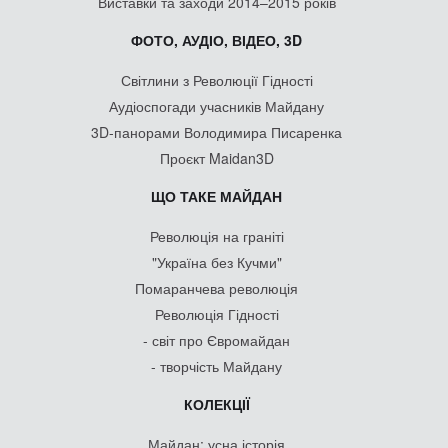
Виставки та заходи 2014–2015 років
ФОТО, АУДІО, ВІДЕО, 3D
Світлини з Революції Гідності
Аудіоспогади учасників Майдану
3D-панорами Володимира Писаренка
Проєкт Maidan3D
ЩО ТАКЕ МАЙДАН
Революція на граніті
"Україна без Кучми"
Помаранчева революція
Революція Гідності
- світ про Євромайдан
- творчість Майдану
КОЛЕКЦІЇ
Майдан: усна історія