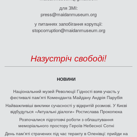
для ЗМІ:
press@maidanmuseum.org
у питаннях запобігання корупції:
stopcorruption@maidanmuseum.org
Назустріч свободі!
НОВИНИ
Національний музей Революції Гідності взяв участь у
фестивалі пам'яті Коменданта Майдану Андрія Парубія
Найважливіші виклики сучасності у відкритій розмові. У Києві
відбудуться «Актуальні діалоги» Ростислава Прокопюка
Розпочалися підготовчі роботи з облаштування
меморіального простору Героїв Небесної Сотні
День памʼяті страчених під час теракту в Оленівці: прийди на