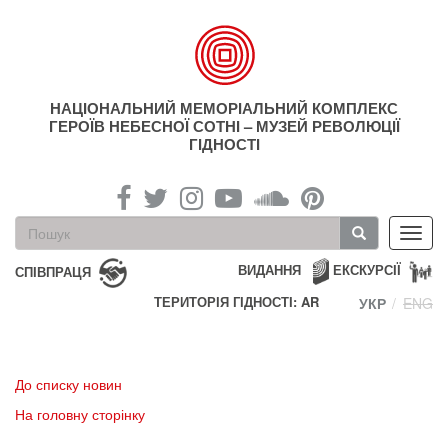
Перейти
до
основного
матеріалу
НАЦІОНАЛЬНИЙ МЕМОРІАЛЬНИЙ КОМПЛЕКС
ГЕРОЇВ НЕБЕСНОЇ СОТНІ – МУЗЕЙ РЕВОЛЮЦІЇ
ГІДНОСТІ
Пошукова
Toggl
форма
navig
Пошук
ВИДАННЯ
ЕКСКУРСІЇ
СПІВПРАЦЯ
ТЕРИТОРІЯ ГІДНОСТІ: AR
УКР
ENG
До списку новин
На головну сторінку