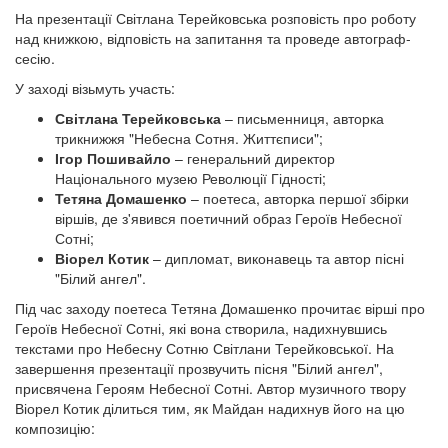
На презентації Світлана Терейковська розповість про роботу
над книжкою, відповість на запитання та проведе автограф-
сесію.
У заході візьмуть участь:
Світлана Терейковська
– письменниця, авторка
трикнижжя "Небесна Сотня. Життєписи";
Ігор Пошивайло
– генеральний директор
Національного музею Революції Гідності;
Тетяна Домашенко
– поетеса, авторка першої збірки
віршів, де з'явився поетичний образ Героїв Небесної
Сотні;
Віорел Котик
– дипломат, виконавець та автор пісні
"Білий ангел".
Під час заходу поетеса Тетяна Домашенко прочитає вірші про
Героїв Небесної Сотні, які вона створила, надихнувшись
текстами про Небесну Сотню Світлани Терейковської. На
завершення презентації прозвучить пісня "Білий ангел",
присвячена Героям Небесної Сотні. Автор музичного твору
Віорел Котик ділиться тим, як Майдан надихнув його на цю
композицію: