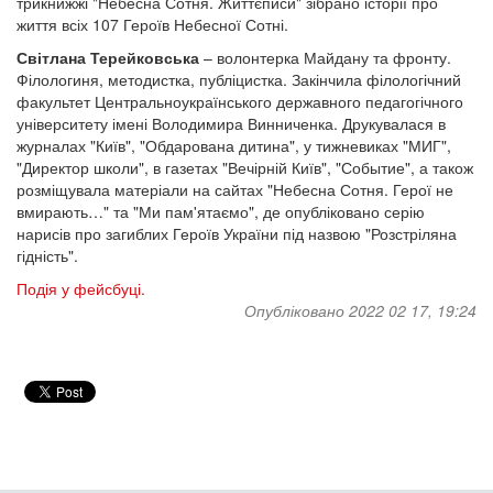
трикнижжі "Небесна Сотня. Життєписи" зібрано історії про
життя всіх 107 Героїв Небесної Сотні.
Світлана Терейковська
– волонтерка Майдану та фронту.
Філологиня, методистка, публіцистка. Закінчила філологічний
факультет Центральноукраїнського державного педагогічного
університету імені Володимира Винниченка. Друкувалася в
журналах "Київ", "Обдарована дитина", у тижневиках "МИГ",
"Директор школи", в газетах "Вечірній Київ", "Событие", а також
розміщувала матеріали на сайтах "Небесна Сотня. Герої не
вмирають…" та "Ми пам'ятаємо", де опубліковано серію
нарисів про загиблих Героїв України під назвою "Розстріляна
гідність".
Подія у фейсбуці.
Опубліковано 2022 02 17, 19:24