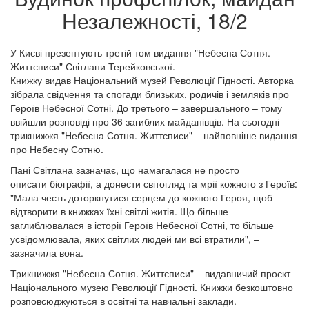
Незалежності, 18/2
У Києві презентують третій том видання "Небесна Сотня.
Життєписи" Світлани Терейковської.
Книжку видав Національний музей Революції Гідності. Авторка
зібрала свідчення та спогади близьких, родичів і земляків про
Героїв Небесної Сотні. До третього – завершального – тому
ввійшли розповіді про 36 загиблих майданівців. На сьогодні
трикнижжя "Небесна Сотня. Життєписи" – найповніше видання
про Небесну Сотню.
Пані Світлана зазначає, що намагалася не просто
описати біографії, а донести світогляд та мрії кожного з Героїв:
"Мала честь доторкнутися серцем до кожного Героя, щоб
відтворити в книжках їхні світлі житія. Що більше
заглиблювалася в історії Героїв Небесної Сотні, то більше
усвідомлювала, яких світлих людей ми всі втратили", –
зазначила вона.
Трикнижжя "Небесна Сотня. Життєписи" – видавничий проєкт
Національного музею Революції Гідності. Книжки безкоштовно
розповсюджуються в освітні та навчальні заклади.