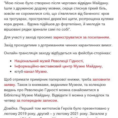
"Мою пісню було створено після чергових відвідин Майдану.
Ішли з дружиною додому мовчки, серце стиснув гіркий біль,
зовсім не соромилися сліз, що з’являлися від баченого: кров
на тротуарах, прострелені дерев’яні щити, розтрощена кулями
кора дерев... Вдома підійшов до фортепіано, й мелодія та
віршовані рядки зринали самі по собі".
Для участі у заході просимо
зареєструватися за посиланням
.
Захід проходитиме з дотриманням чинних карантинних вимог.
Онлайн-трансляція заходу відбудеться на фейсбук-сторінках:
Національний музей Революції Гідності
,
Інформаційно-виставковий центр Музею Майдану
,
ютуб-
канал Музею
.
Щоб отримати примірник паперової книжки, треба
заповнити
заявку
. Також із книжками, виданими Музеєм, та колекцією
видань про Революцію Гідності можна ознайомитися в
Бібліотеці Музею Майдану. Відвідати її можна у понеділок та
четвер
за попереднім записом
.
Довідка
. Перший том життєписів Героїв було презентовано у
лютому 2019 року, другий – у лютому 2021 року. Загалом у