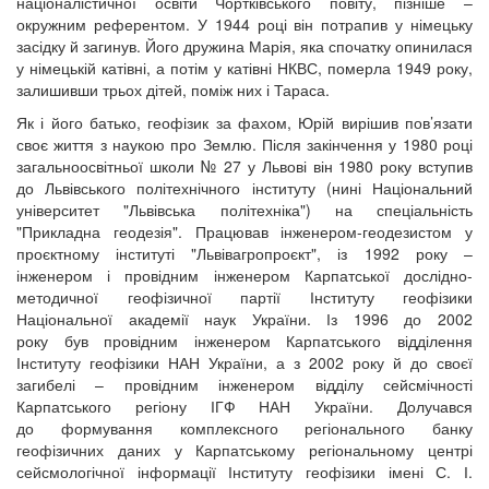
націоналістичної освіти Чортківського повіту, пізніше –
окружним референтом. У 1944 році він потрапив у німецьку
засідку й загинув. Його дружина Марія, яка спочатку опинилася
у німецькій катівні, а потім у катівні НКВС, померла 1949 року,
залишивши трьох дітей, поміж них і Тараса.
Як і його батько, геофізик за фахом, Юрій вирішив пов’язати
своє життя з наукою про Землю. Після закінчення у 1980 році
загальноосвітньої школи № 27 у Львові він 1980 року вступив
до Львівського політехнічного інституту (нині Національний
університет "Львівська політехніка") на спеціальність
"Прикладна геодезія". Працював інженером-геодезистом у
проєктному інституті "Львівагропроєкт", із 1992 року –
інженером і провідним інженером Карпатської дослідно-
методичної геофізичної партії Інституту геофізики
Національної академії наук України. Із 1996 до 2002
року був провідним інженером Карпатського відділення
Інституту геофізики НАН України, а з 2002 року й до своєї
загибелі – провідним інженером відділу сейсмічності
Карпатського регіону ІГФ НАН України. Долучався
до формування комплексного регіонального банку
геофізичних даних у Карпатському регіональному центрі
сейсмологічної інформації Інституту геофізики імені С. І.