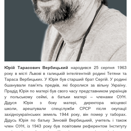
Юрій Тарасович Вербицький
народився 25 серпня 1963
року в місті Львові в галицькій інтелігентній родині Тетяни та
Тараса Вербицьких. У Юрія був старший брат Сергій. У родині
бшанували пам'ять предків, які боролися за вільну Україну.
Прадід Юрія по матері був свого часу представником українців
у польському сеймі, а батьки матері – членами ОУН.
Дідуся Юрія з боку матері, директора місцевої
школи, арештували спецслужби СРСР після окупації
західноукраїнських земель 1944 року, він помер у таборах.
Дідусь Юрія по батьку Зиновій Вербицький, учитель і також
член ОУН, із 1943 року був повітовим референтом Інституту