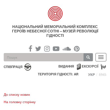
Перейти
до
основного
матеріалу
НАЦІОНАЛЬНИЙ МЕМОРІАЛЬНИЙ КОМПЛЕКС
ГЕРОЇВ НЕБЕСНОЇ СОТНІ – МУЗЕЙ РЕВОЛЮЦІЇ
ГІДНОСТІ
Пошукова
Toggl
форма
navig
Пошук
ВИДАННЯ
ЕКСКУРСІЇ
СПІВПРАЦЯ
ТЕРИТОРІЯ ГІДНОСТІ: AR
УКР
ENG
До списку новин
На головну сторінку