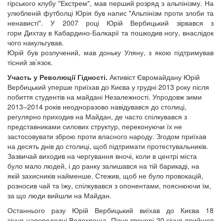
гірського клубу "Екстрем", мав перший розряд з альпінізму. На
улюбленій футболці Юрія був напис "Альпінізм проти злоби та
ненависті". У 2007 році Юрій Вербицький зірвався з
гори Дихтау в Кабардино-Балкарії та пошкодив ногу, внаслідок
чого накульгував.
Юрій був розлучений, мав доньку Уляну, з якою підтримував
тісний зв’язок.
Участь у Революції Гідності.
Активіст Євромайдану Юрій
Вербицький уперше приїхав до Києва у грудні 2013 року після
побиття студентів на майдані Незалежності. Упродовж зими
2013–2014 років неодноразово навідувався до столиці,
регулярно приходив на Майдан, де часто спілкувався з
представниками силових структур, переконуючи їх не
застосовувати зброю проти власного народу. Згодом приїхав
на десять днів до столиці, щоб підтримати протестувальників.
Зазвичай виходив на чергування вночі, коли в центрі міста
було мало людей, і до ранку залишався на тій барикаді, на
якій захисників найменше. Стежив, щоб не було провокацій,
розносив чай та їжу, спілкувався з опонентами, пояснюючи їм,
за що люди вийшли на Майдан.
Останнього разу Юрій Вербицький виїхав до Києва 18
січня напередодні Водохреща. Пізно ввечері 20 січня прийшов