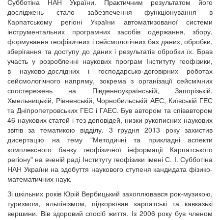
Субботіна НАН України. Практичним результатом його
досліджень стало забезпечення функціонування в
Карпатському регіоні України автоматизованої системи
інструментальних програмних засобів одержання, збору,
формування геофізичних і сейсмологічних баз даних, обробки,
зберігання та доступу до даних і результатів обробки їх. Брав
участь у розробленні наукових програм Інституту геофізики,
в науково-дослідних і господарсько-договірних роботах
сейсмологічного напряму, зокрема з організації сейсмічних
спостережень на Південноукраїнській, Запорізькій,
Хмельницькій, Рівненській, Чорнобильській АЕС, Київській ГЕС
та Дніпропетровських ГЕС і ГАЕС. Був автором та співавтором
46 наукових статей і тез доповідей, низки рукописних наукових
звітів за тематикою відділу. 3 грудня 2013 року захистив
дисертацію на тему "Методичні та прикладні аспекти
комплексного банку геофізичної інформації Карпатського
регіону" на вченій раді Інституту геофізики імені С. І. Субботіна
НАН України на здобуття наукового ступеня кандидата фізико-
математичних наук.
Зі шкільних років Юрій Вербицький захоплювався рок-музикою,
туризмом, альпінізмом, підкорював карпатські та кавказькі
вершини. Вів здоровий спосіб життя. Із 2006 року був членом