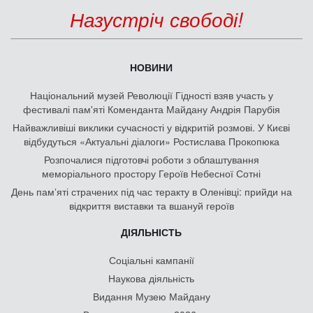
Назустріч свободі!
НОВИНИ
Національний музей Революції Гідності взяв участь у
фестивалі пам'яті Коменданта Майдану Андрія Парубія
Найважливіші виклики сучасності у відкритій розмові. У Києві
відбудуться «Актуальні діалоги» Ростислава Прокопюка
Розпочалися підготовчі роботи з облаштування
меморіального простору Героїв Небесної Сотні
День памʼяті страчених під час теракту в Оленівці: прийди на
відкриття виставки та вшануй героїв
ДІЯЛЬНІСТЬ
Соціальні кампанії
Наукова діяльність
Видання Музею Майдану