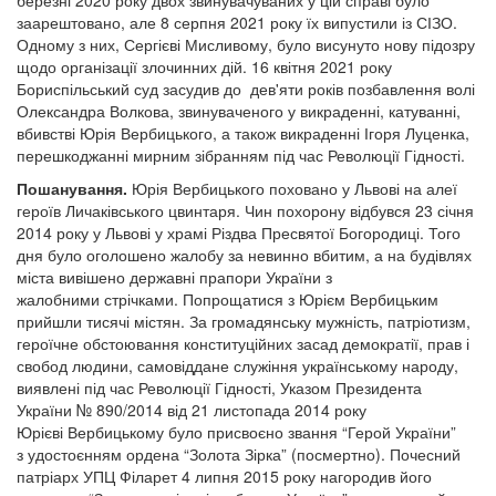
заарештовано, але 8 серпня 2021 року їх випустили із СІЗО.
Одному з них, Сергієві Мисливому, було висунуто нову підозру
щодо організації злочинних дій. 16 квітня 2021 року
Бориспільський суд засудив до дев'яти років позбавлення волі
Олександра Волкова, звинуваченого у викраденні, катуванні,
вбивстві Юрія Вербицького, а також викраденні Ігоря Луценка,
перешкоджанні мирним зібранням під час Революції Гідності.
Пошанування.
Юрія Вербицького поховано у Львові на алеї
героїв Личаківського цвинтаря. Чин похорону відбувся 23 січня
2014 року у Львові у храмі Різдва Пресвятої Богородиці. Того
дня було оголошено жалобу за невинно вбитим, а на будівлях
міста вивішено державні прапори України з
жалобними стрічками. Попрощатися з Юрієм Вербицьким
прийшли тисячі містян. За громадянську мужність, патріотизм,
героїчне обстоювання конституційних засад демократії, прав і
свобод людини, самовіддане служіння українському народу,
виявлені під час Революції Гідності, Указом Президента
України № 890/2014 від 21 листопада 2014 року
Юрієві Вербицькому було присвоєно звання “Герой України”
з удостоєнням ордена “Золота Зірка” (посмертно). Почесний
патріарх УПЦ Філарет 4 липня 2015 року нагородив його