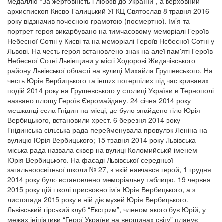
медаллю “За жертовність і любов до України”, а верховний
архиєпископ Києво-Галицький УГКЦ Святослав 8 травня 2016
року відзначив почесною грамотою (посмертно). Ім’я та
портрет героя викарбувано на тимчасовому меморіалі Героїв
Небесної Сотні у Києві та на меморіалі Героїв Небесної Сотні у
Львові. На честь героя встановлено знак на алеї пам'яті Героїв
Небесної Сотні Львівщини у місті Ходорові Жидачівського
району Львівської області на вулиці Михайла Грушевського. На
честь Юрія Вербицького та інших потерпілих під час кривавих
подій 2014 року на Грушевського у столиці України в Тернополі
названо площу Героїв Євромайдану. 24 січня 2014 року
мешканці села Гнідин на місці, де було знайдено тіло Юрія
Вербицького, встановили хрест. 6 березня 2014 року
Гнідинська сільська рада перейменувала провулок Леніна на
вулицю Юрія Вербицького; 15 травня 2014 року Львівська
міська рада назвала сквер на вулиці Коломийській іменем
Юрія Вербицького. На фасаді Львівської середньої
загальноосвітньої школи № 27, в якій навчався герой, 1 грудня
2014 року було встановлено меморіальну таблицю. 19 червня
2015 року цій школі присвоєно ім’я Юрія Вербицького, а з
листопада 2015 року в ній діє музей Юрія Вербицького.
Львівський гірський клуб “Екстрим”, членом якого був Юрій, у
межах ініціативи “Герої України на вершинах світу” планує