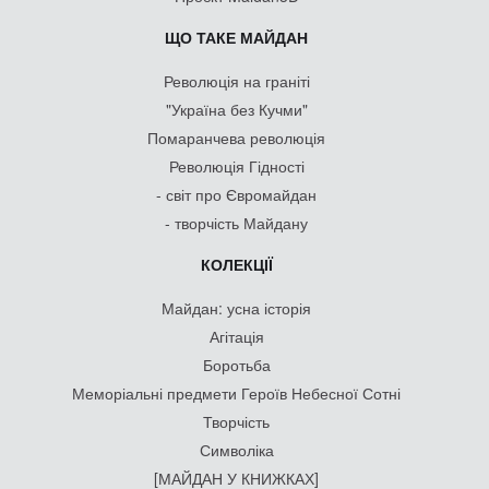
ЩО ТАКЕ МАЙДАН
Революція на граніті
"Україна без Кучми"
Помаранчева революція
Революція Гідності
- світ про Євромайдан
- творчість Майдану
КОЛЕКЦІЇ
Майдан: усна історія
Агітація
Боротьба
Меморіальні предмети Героїв Небесної Сотні
Творчість
Символіка
[МАЙДАН У КНИЖКАХ]