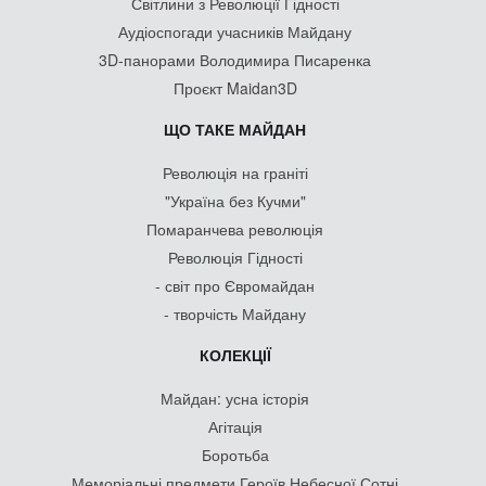
Світлини з Революції Гідності
Аудіоспогади учасників Майдану
3D-панорами Володимира Писаренка
Проєкт Maidan3D
ЩО ТАКЕ МАЙДАН
Революція на граніті
"Україна без Кучми"
Помаранчева революція
Революція Гідності
- світ про Євромайдан
- творчість Майдану
КОЛЕКЦІЇ
Майдан: усна історія
Агітація
Боротьба
Меморіальні предмети Героїв Небесної Сотні