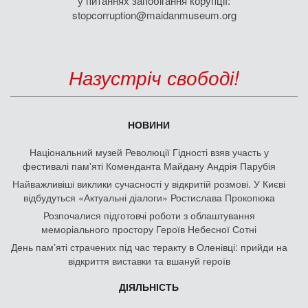
у питаннях запобігання корупції:
stopcorruption@maidanmuseum.org
Назустріч свободі!
НОВИНИ
Національний музей Революції Гідності взяв участь у
фестивалі пам'яті Коменданта Майдану Андрія Парубія
Найважливіші виклики сучасності у відкритій розмові. У Києві
відбудуться «Актуальні діалоги» Ростислава Прокопюка
Розпочалися підготовчі роботи з облаштування
меморіального простору Героїв Небесної Сотні
День памʼяті страчених під час теракту в Оленівці: прийди на
відкриття виставки та вшануй героїв
ДІЯЛЬНІСТЬ