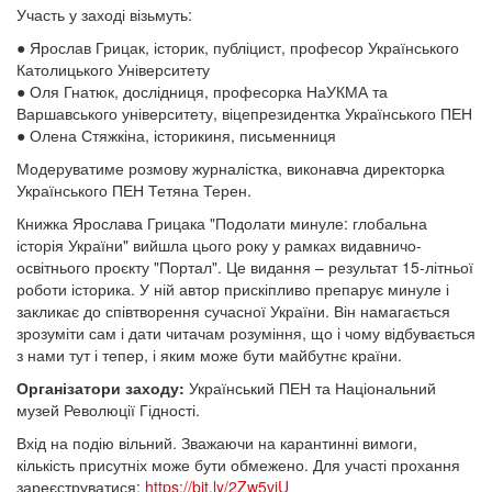
Участь у заході візьмуть:
● Ярослав Грицак, історик, публіцист, професор Українського
Католицького Університету
● Оля Гнатюк, дослідниця, професорка НаУКМА та
Варшавського університету, віцепрезидентка Українського ПЕН
● Олена Стяжкіна, історикиня, письменниця
Модеруватиме розмову журналістка, виконавча директорка
Українського ПЕН Тетяна Терен.
Книжка Ярослава Грицака "Подолати минуле: глобальна
історія України" вийшла цього року у рамках видавничо-
освітнього проєкту "Портал". Це видання – результат 15-літньої
роботи історика. У ній автор прискіпливо препарує минуле і
закликає до співтворення сучасної України. Він намагається
зрозуміти сам і дати читачам розуміння, що і чому відбувається
з нами тут і тепер, і яким може бути майбутнє країни.
Організатори заходу:
Український ПЕН та Національний
музей Революції Гідності.
Вхід на подію вільний. Зважаючи на карантинні вимоги,
кількість присутніх може бути обмежено. Для участі прохання
зареєструватися:
https://bit.ly/2Zw5viU