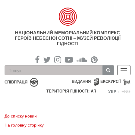
Перейти
до
основного
матеріалу
НАЦІОНАЛЬНИЙ МЕМОРІАЛЬНИЙ КОМПЛЕКС
ГЕРОЇВ НЕБЕСНОЇ СОТНІ – МУЗЕЙ РЕВОЛЮЦІЇ
ГІДНОСТІ
Пошукова
Toggl
форма
navig
Пошук
ВИДАННЯ
ЕКСКУРСІЇ
СПІВПРАЦЯ
ТЕРИТОРІЯ ГІДНОСТІ: AR
УКР
ENG
До списку новин
На головну сторінку