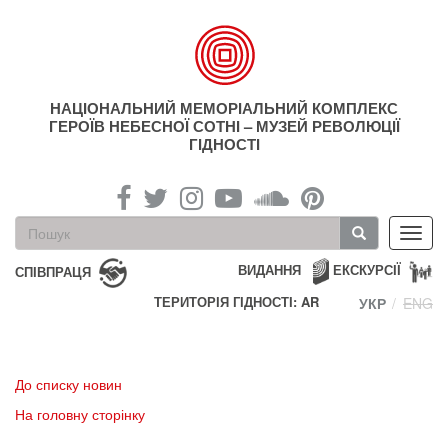
Перейти
до
основного
матеріалу
НАЦІОНАЛЬНИЙ МЕМОРІАЛЬНИЙ КОМПЛЕКС
ГЕРОЇВ НЕБЕСНОЇ СОТНІ – МУЗЕЙ РЕВОЛЮЦІЇ
ГІДНОСТІ
Пошукова
Toggl
форма
navig
Пошук
ВИДАННЯ
ЕКСКУРСІЇ
СПІВПРАЦЯ
ТЕРИТОРІЯ ГІДНОСТІ: AR
УКР
ENG
До списку новин
На головну сторінку