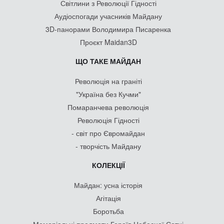
Світлини з Революції Гідності
Аудіоспогади учасників Майдану
3D-панорами Володимира Писаренка
Проєкт Maidan3D
ЩО ТАКЕ МАЙДАН
Революція на граніті
"Україна без Кучми"
Помаранчева революція
Революція Гідності
- світ про Євромайдан
- творчість Майдану
КОЛЕКЦІЇ
Майдан: усна історія
Агітація
Боротьба