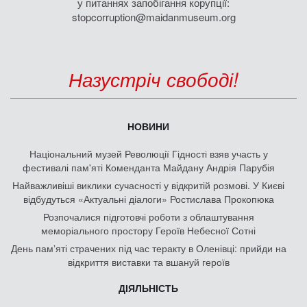
у питаннях запобігання корупції:
stopcorruption@maidanmuseum.org
Назустріч свободі!
НОВИНИ
Національний музей Революції Гідності взяв участь у
фестивалі пам'яті Коменданта Майдану Андрія Парубія
Найважливіші виклики сучасності у відкритій розмові. У Києві
відбудуться «Актуальні діалоги» Ростислава Прокопюка
Розпочалися підготовчі роботи з облаштування
меморіального простору Героїв Небесної Сотні
День памʼяті страчених під час теракту в Оленівці: прийди на
відкриття виставки та вшануй героїв
ДІЯЛЬНІСТЬ