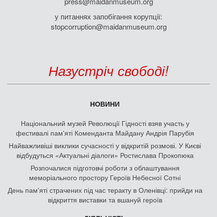
press@maidanmuseum.org
у питаннях запобігання корупції:
stopcorruption@maidanmuseum.org
Назустріч свободі!
НОВИНИ
Національний музей Революції Гідності взяв участь у
фестивалі пам'яті Коменданта Майдану Андрія Парубія
Найважливіші виклики сучасності у відкритій розмові. У Києві
відбудуться «Актуальні діалоги» Ростислава Прокопюка
Розпочалися підготовчі роботи з облаштування
меморіального простору Героїв Небесної Сотні
День памʼяті страчених під час теракту в Оленівці: прийди на
відкриття виставки та вшануй героїв