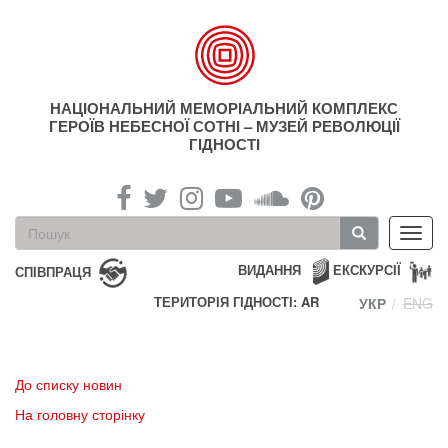
Перейти
до
основного
матеріалу
НАЦІОНАЛЬНИЙ МЕМОРІАЛЬНИЙ КОМПЛЕКС
ГЕРОЇВ НЕБЕСНОЇ СОТНІ – МУЗЕЙ РЕВОЛЮЦІЇ
ГІДНОСТІ
Пошукова
Toggl
форма
navig
Пошук
ВИДАННЯ
ЕКСКУРСІЇ
СПІВПРАЦЯ
ТЕРИТОРІЯ ГІДНОСТІ: AR
УКР
ENG
До списку новин
На головну сторінку