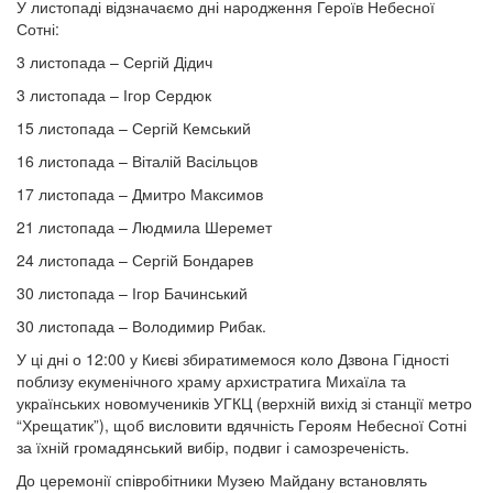
У листопаді відзначаємо дні народження Героїв Небесної
Сотні:
3 листопада – Сергій Дідич
3 листопада – Ігор Сердюк
15 листопада – Сергій Кемський
16 листопада – Віталій Васільцов
17 листопада – Дмитро Максимов
21 листопада – Людмила Шеремет
24 листопада – Сергій Бондарев
30 листопада – Ігор Бачинський
30 листопада – Володимир Рибак.
У ці дні о 12:00 у Києві збиратимемося коло Дзвона Гідності
поблизу екуменічного храму архистратига Михаїла та
українських новомучеників УГКЦ (верхній вихід зі станції метро
“Хрещатик”), щоб висловити вдячність Героям Небесної Сотні
за їхній громадянський вибір, подвиг і самозреченість.
До церемонії співробітники Музею Майдану встановлять