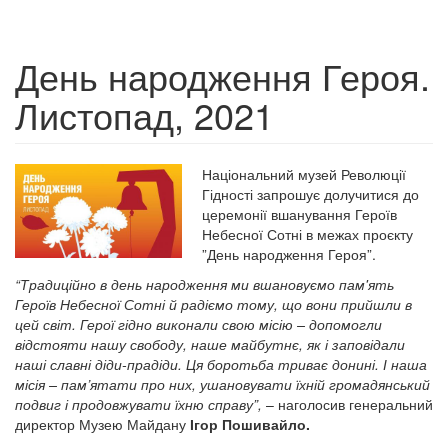
День народження Героя.
Листопад, 2021
Національний музей Революції
Гідності запрошує долучитися до
церемонії вшанування Героїв
Небесної Сотні в межах проєкту
”День народження Героя”.
“Традиційно в день народження ми вшановуємо пам'ять
Героїв Небесної Сотні й радіємо тому, що вони прийшли в
цей світ. Герої гідно виконали свою місію – допомогли
відстояти нашу свободу, наше майбутнє, як і заповідали
наші славні діди-прадіди. Ця боротьба триває донині. І наша
місія – пам’ятати про них, ушановувати їхній громадянський
подвиг і продовжувати їхню справу”,
– наголосив генеральний
директор Музею Майдану
Ігор Пошивайло.