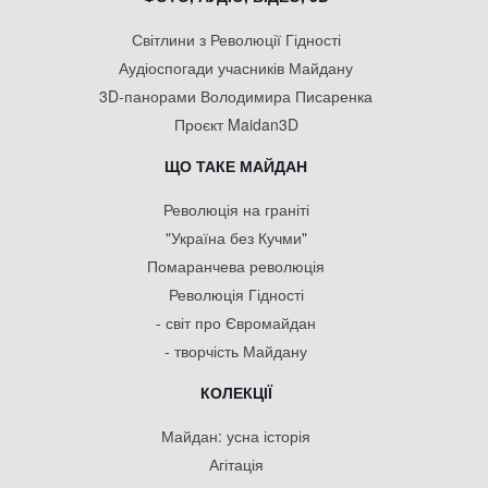
Світлини з Революції Гідності
Аудіоспогади учасників Майдану
3D-панорами Володимира Писаренка
Проєкт Maidan3D
ЩО ТАКЕ МАЙДАН
Революція на граніті
"Україна без Кучми"
Помаранчева революція
Революція Гідності
- світ про Євромайдан
- творчість Майдану
КОЛЕКЦІЇ
Майдан: усна історія
Агітація