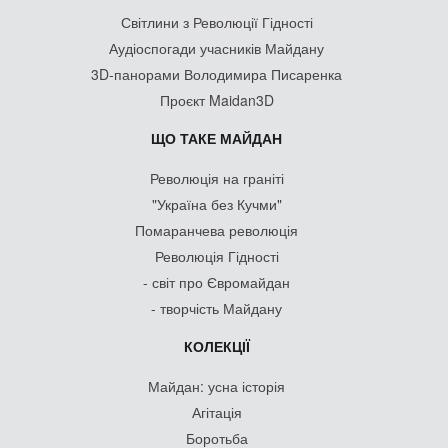
Світлини з Революції Гідності
Аудіоспогади учасників Майдану
3D-панорами Володимира Писаренка
Проєкт Maidan3D
ЩО ТАКЕ МАЙДАН
Революція на граніті
"Україна без Кучми"
Помаранчева революція
Революція Гідності
- світ про Євромайдан
- творчість Майдану
КОЛЕКЦІЇ
Майдан: усна історія
Агітація
Боротьба