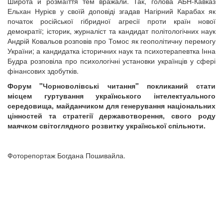
Широта й розмаїття тем вражали. Так, голова АБН-Кавказ
Ельхан Нурієв у своїй доповіді згадав Нагірний Карабах як
початок російської гібридної агресії проти країн нової
демократії; історик, журналіст та кандидат політологічних наук
Андрій Ковальов розповів про Томос як геополітичну перемогу
України; а кандидатка історичних наук та психотерапевтка Інна
Будра розповіла про психологічні установки українців у сфері
фінансових здобутків.
Форум "Чорноволівські читання" покликаний стати
місцем гуртування українського інтелектуального
середовища, майданчиком для генерування національних
цінностей та стратегії державотворення, свого роду
маячком світоглядного розвитку української спільноти.
Фоторепортаж Богдана Пошивайла.