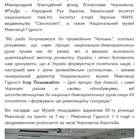
Міжнародний благодійний фонд В’ячеслава Чорновола,
#РухДіє – Народний Рух України, Український інститут
національної пам’яті, Інститут історії України НАНУ,
видавництво "Смолоскип", а також Національний музей
Революції Гідності.
"Ми радо долучаємося до проведення "Читань", оскільки
розуміємо, що саме процес національно-демократичних
рухів привів нас до речей, які, я вважаю, визначили
цивілізаційний вектор розвитку України і чітко допомогли
нам зрозуміти, що в Україні формується політична нація, і
насправді вже є зріле громадянське суспільство,
– заявив
генеральний директор Національного музею Революції
Гідності
Ігор Пошивайло
. –
Цей процес був довгий, і саме
Чорновіл разом зі своїми однодумцями, від
шістдесятництва до націонал-демократичних рухів кінця ХХ
століття, і формували цю революційну ситуацію".
Він нагадав, що Музей нещодавно відзначив 30-ту річницю
Революції на граніті та 7-му – Революції Гідності. І ті події є
продовженням розпочатої за часів Чорновола боротьби.