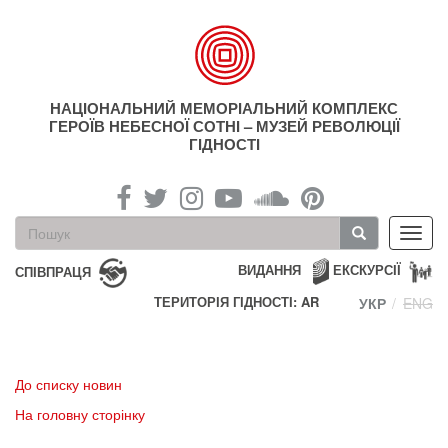
Перейти
до
основного
матеріалу
НАЦІОНАЛЬНИЙ МЕМОРІАЛЬНИЙ КОМПЛЕКС
ГЕРОЇВ НЕБЕСНОЇ СОТНІ – МУЗЕЙ РЕВОЛЮЦІЇ
ГІДНОСТІ
Пошукова
Toggl
форма
navig
Пошук
ВИДАННЯ
ЕКСКУРСІЇ
СПІВПРАЦЯ
ТЕРИТОРІЯ ГІДНОСТІ: AR
УКР
ENG
До списку новин
На головну сторінку