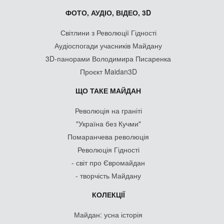
ФОТО, АУДІО, ВІДЕО, 3D
Світлини з Революції Гідності
Аудіоспогади учасників Майдану
3D-панорами Володимира Писаренка
Проєкт Maidan3D
ЩО ТАКЕ МАЙДАН
Революція на граніті
"Україна без Кучми"
Помаранчева революція
Революція Гідності
- світ про Євромайдан
- творчість Майдану
КОЛЕКЦІЇ
Майдан: усна історія