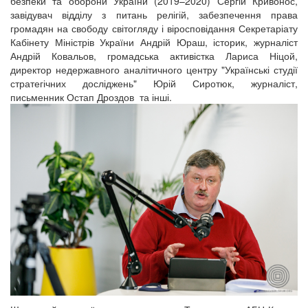
безпеки та оборони України (2019–2020) Сергій Кривонос,
завідувач відділу з питань релігій, забезпечення права
громадян на свободу світогляду і віросповідання Секретаріату
Кабінету Міністрів України Андрій Юраш, історик, журналіст
Андрій Ковальов, громадська активістка Лариса Ніцой,
директор недержавного аналітичного центру "Українські студії
стратегічних досліджень" Юрій Сиротюк, журналіст,
письменник Остап Дроздов та інші.