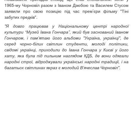
1965-му Чорновіл разом з Іваном Дзюбою та Василем Стусом
заявили про свою позицію під час прем’єри фільму "Тіні
забутих предків".
"Я довго працював у Національному центрі народної
культури “Музей Івана Гончара”, який був заснований Іваном
Гончаром, і пам’ятаю його альбоми "Україна, українці", де
серед чорно-білих світлин студенти, молоді політики,
свідомі українці, приходили до Івана Гончара у Києві у його
хату, яка була під пильним наглядом КДБ, де вони одягали
народні строї, відроджували українські народні традиції, і на
багатьох світлинах якраз є молодий В’ячеслав Чорновіл".