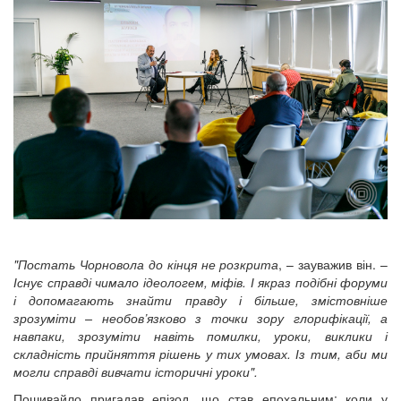
"Постать Чорновола до кінця не розкрита
, – зауважив він. –
Існує справді чимало ідеологем, міфів. І якраз подібні форуми
і допомагають знайти правду і більше, змістовніше
зрозуміти – необов’язково з точки зору глорифікації, а
навпаки, зрозуміти навіть помилки, уроки, виклики і
складність прийняття рішень у тих умовах. Із тим, аби ми
могли справді вивчати історичні уроки".
Пошивайло пригадав епізод, що став епохальним: коли у