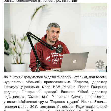
зовнішньополітичної діяльності, релігії та інші.
До "Читань" долучилися видатні філологи, історики, політологи,
журналісти, військові, правозахисники. Зокрема, директор
Інституту української мови НАН України Павло Гриценко,
редактор "Історичної правди" Вахтанг Кіпіані, директор
видавництва "Смолоскип" Ростислав Семків, політв’язень,
учасник Ініціативної групи "Першого грудня" Йосиф Зісельс,
генерал-майор ЗСУ, заступник Секретаря Ради національної