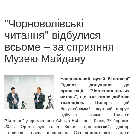
"Чорноволівські
читання" відбулися
всьоме – за сприяння
Музею Майдану
Національний музей Революції
Гідності долучився до
організації "Чорноволівських
читань", що вже стали доброю
традицією.
Цьогоріч цей
Всеукраїнський науковий форум
відбувся всьоме. Тривали
"Читання" у приміщення Veteran Hub, що в Києві, 27 березня
2021. Організовує захід Василь Деревінський, доктор
історичних наук, професор. Співорганізаторами стали