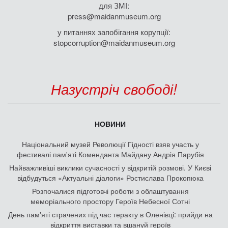
для ЗМІ:
press@maidanmuseum.org
у питаннях запобігання корупції:
stopcorruption@maidanmuseum.org
Назустріч свободі!
НОВИНИ
Національний музей Революції Гідності взяв участь у
фестивалі пам'яті Коменданта Майдану Андрія Парубія
Найважливіші виклики сучасності у відкритій розмові. У Києві
відбудуться «Актуальні діалоги» Ростислава Прокопюка
Розпочалися підготовчі роботи з облаштування
меморіального простору Героїв Небесної Сотні
День памʼяті страчених під час теракту в Оленівці: прийди на
відкриття виставки та вшануй героїв