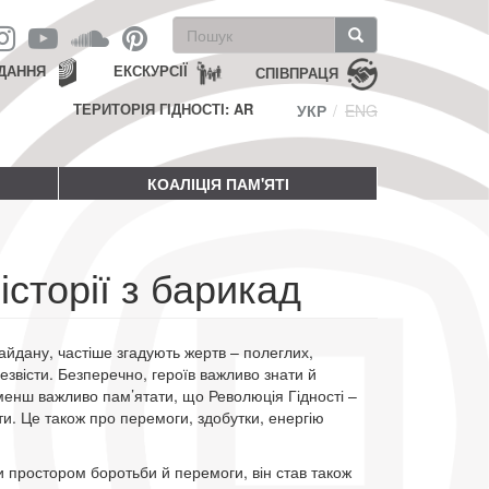
Пошукова
форма
Пошук
ДАННЯ
ЕКСКУРСІЇ
СПІВПРАЦЯ
ТЕРИТОРІЯ ГІДНОСТІ: AR
УКР
ENG
КОАЛІЦІЯ ПАМ'ЯТІ
сторії з барикад
айдану, частіше згадують жертв – полеглих,
езвісти. Безперечно, героїв важливо знати й
енш важливо пам’ятати, що Революція Гідності –
ти. Це також про перемоги, здобутки, енергію
и простором боротьби й перемоги, він став також