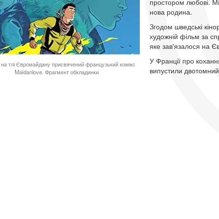
простором любові. Мі
нова родина.
Згодом шведські кіно
художній фільм за сп
яке зав'язалося на 
У Франції про кохання
 на тлі Євромайдану присвячений французький комікс
випустили двотомний 
Maїdanlove. Фрагмент обкладинки