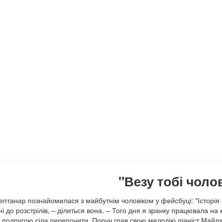
"Везу тобі чоло
ептанар познайомилася з майбутнім чоловіком у фейсбуці: "Історія
ні до розстрілів, – ділиться вона. – Того дня я зранку працювала на
з подругою сіла перепочити. Поруч грав свою мелодію піаніст Майда