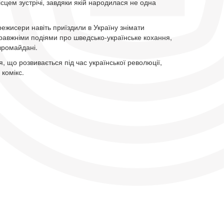
сцем зустрічі, завдяки якій народилася не одна
режисери навіть приїздили в Україну знімати
равжніми подіями про шведсько-українське кохання,
Євромайдані.
, що розвивається під час української революції,
комікс.