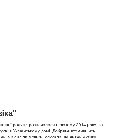
віка"
 нашої родини розпочалася в лютому 2014 року, за
 кухні в Українському домі. Добряче втомившись,
ну, ми сиділи мовчки, слухали цю дивну музику