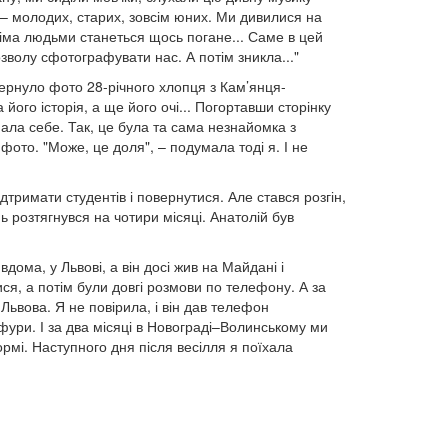
й – молодих, старих, зовсім юних. Ми дивилися на
сіма людьми станеться щось погане... Саме в цей
волу сфотографувати нас. А потім зникла..."
вернуло фото 28-річного хлопця з Кам’янця-
ого історія, а ще його очі... Погортавши сторінку
нала себе. Так, це була та сама незнайомка з
ото. "Може, це доля", – подумала тоді я. І не
тримати студентів і повернутися. Але стався розгін,
ь розтягнувся на чотири місяці. Анатолій був
ома, у Львові, а він досі жив на Майдані і
ися, а потім були довгі розмови по телефону. А за
Львова. Я не повірила, і він дав телефон
й фури. І за два місяці в Новограді–Волинському ми
ормі. Наступного дня після весілля я поїхала