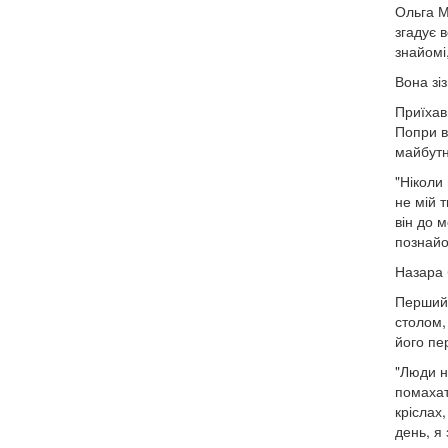
Ольга М
згадує 
знайомі,
Вона зі
Приїхав
Попри в
майбутн
"Ніколи
не мій т
він до 
познай
Назара 
Перший 
столом, 
його пе
"Люди н
помахат
кріслах
день, я 