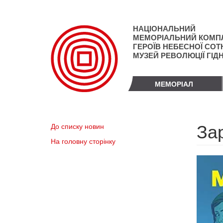
Перейти
до
основного
НАЦІОНАЛЬНИЙ
матеріалу
МЕМОРІАЛЬНИЙ КОМП
ГЕРОЇВ НЕБЕСНОЇ СОТН
МУЗЕЙ РЕВОЛЮЦІЇ ГІД
МЕМОРІАЛ
Зар
До списку новин
На головну сторінку