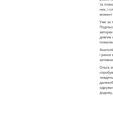
та плак
них, і 
момент 
Уже за 
Подільс
авторки
довгим 
помили
Анатолі
і ранок 
активни
Ольга з
спробув
тиждень
далекобі
одружил
додому,