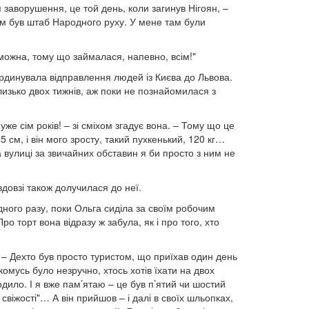
заворушення, це той день, коли загинув Нігоян, –
там був штаб Народного руху. У мене там були
можна, тому що займалася, напевно, всім!"
ординувала відправлення людей із Києва до Львова.
изько двох тижнів, аж поки не познайомилася з
же сім років! – зі сміхом згадує вона. – Тому що це
5 см, і він мого зросту, такий пухкенький, 120 кг…
вулиці за звичайних обставин я би просто з ним не
довзі також долучилася до неї.
дного разу, поки Ольга сиділа за своїм робочим
ро торт вона відразу ж забула, як і про того, хто
. – Дехто був просто туристом, що приїхав один день
комусь було незручно, хтось хотів їхати на двох
одило. І я вже пам’ятаю – це був п’ятий чи шостий
свіжості"… А він прийшов – і далі в своїх шльопках,