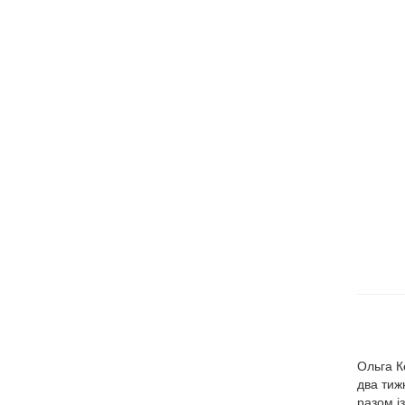
Ольга К
два тиж
разом і