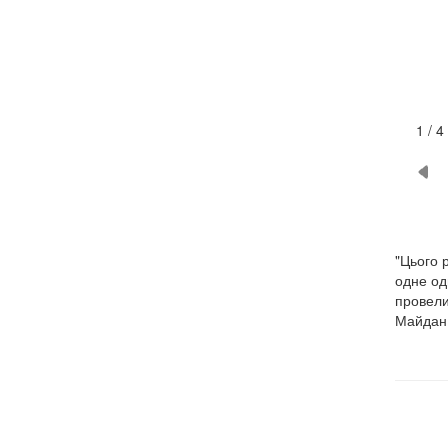
2 / 4
"Цього 
одне од
провели
Майдан 