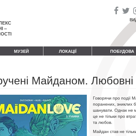
ВИ
ЛЕКС
І –
НОСТІ
МУЗЕЙ
ЛОКАЦІЇ
ПОБУДОВА
учені Майданом. Любовні і
Говорячи про події М
поранених, зниклих б
шанувати. Однак не м
це не тільки про втра
та любов.
Майдан став не тільк