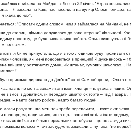
ихайлюк приїхала на Майдан зі Львова 22 січня. "Якраз починалися 
вона. – Я виїхала на Київ, нас поселили на вулиці Олеся Гончара, 
 я їхала до них".
знається: "Описати одним словом, чим я займалася на Майдані, не 
ши до столиці, дівчина долучилася до волонтерської діяльності. Ко
идиму простоту, це була виснажлива робота. Ольга виконувала її бл
ім чоловіком.
 в житті я би не припустила, що я з тою людиною буду проживати от у
ипаж чоловіків, які мені подобаються в принципі! Я дуже висока – 18
мене вийшов у розтягнутих домашніх штанах, гумових шльопках… На 
омилася!"
було прикомандировано до Дев'ятої сотні Самооборони, і Ольга нев
час навіть не могла запам’ятати імені хлопця – плутала з іншим. О
не в змозі відірватися, їй передали шматочок торта – "від Назара". П
редав, – надто багато роботи, надто багато людей.
е могли розуміти, що мені теж треба перепочити, – каже активістка
и прапорцем, подивитися, як та що. І вони всі хотіли їхати додому, 
, хтось хотів їхати в більш нормальних автобусах – це не завжди вих
з несвіжим волоссям, очі застуджені, закисали… ну така, "не першої 