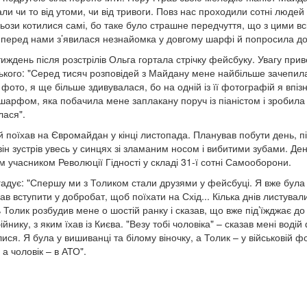
али чи то від утоми, чи від тривоги. Повз нас проходили сотні люде
сльози котилися самі, бо таке було страшне передчуття, що з цими в
перед нами з’явилася незнайомка у довгому шарфі й попросила доз
тиждень після розстрілів Ольга гортала стрічку фейсбуку. Увагу при
ького: "Серед тисяч розповідей з Майдану мене найбільше зачепила й
 фото, я ще більше здивувалася, бо на одній із її фотографій я впіз
шарфом, яка побачила мене заплакану поруч із піаністом і зробила ф
лася".
й поїхав на Євромайдан у кінці листопада. Планував побути день, під
він зустрів увесь у синцях зі зламаним носом і вибитими зубами. Ден
м учасником Революції Гідності у складі 31-ї сотні Самооборони.
гадує: "Спершу ми з Толиком стали друзями у фейсбуці. Я вже була вд
ав вступити у добробат, щоб поїхати на Схід... Кілька днів листувал
 Толик розбудив мене о шостій ранку і сказав, що вже під’їжджає до 
йнику, з яким їхав із Києва. "Везу тобі чоловіка" – сказав мені воді
ися. Я була у вишиванці та білому віночку, а Толик – у військовій ф
 а чоловік – в АТО".