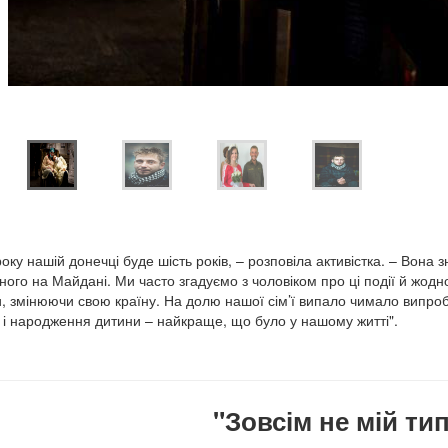
року нашій донечці буде шість років, – розповіла активістка. – Вона
ного на Майдані. Ми часто згадуємо з чоловіком про ці події й жод
, змінюючи свою країну. На долю нашої сім’ї випало чимало випро
і народження дитини – найкраще, що було у нашому житті".
"Зовсім не мій т