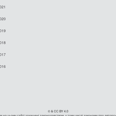
2021
2020
2019
2018
2017
2016
© & CC BY 4.0
и на цьому сайті захищені законодавством, у тому числі законами про авторсь