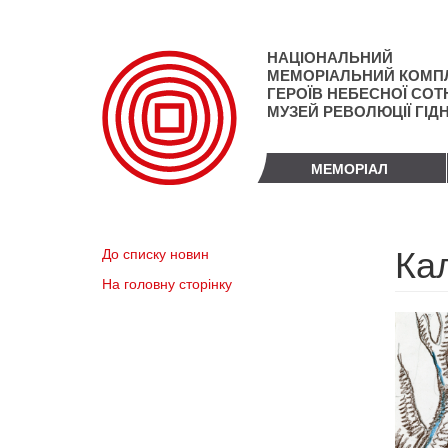
Перейти
до
основного
НАЦІОНАЛЬНИЙ
матеріалу
МЕМОРІАЛЬНИЙ КОМП
ГЕРОЇВ НЕБЕСНОЇ СОТН
МУЗЕЙ РЕВОЛЮЦІЇ ГІД
МЕМОРІАЛ
Ка
До списку новин
На головну сторінку