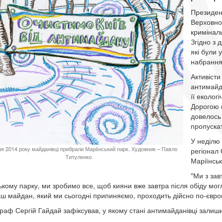
Президен
Верховно
криміналь
Згідно з 
які були 
набрання 
Активіст
антимайда
її еколог
Дорогою в
довелось 
пропуска
У неділю 
ня 2014 року майданівці прибрали Маріїнський парк. Художник – Павло
регіонал
Титуленко
Маріїнськ
"Ми з за
ькому парку, ми зробимо все, щоб кияни вже завтра після обіду мо
ш майдан, який ми сьогодні припиняємо, проходить дійсно по-європ
раф Сергій Гайдай зафіксував, у якому стані антимайданівці залиши