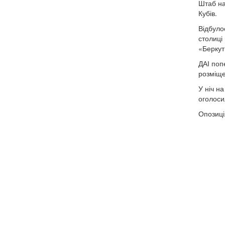
Штаб на
Кубів.
Відбуло
столиці
«Беркут
ДАІ поп
розміще
У ніч на
оголоси
Опозиці