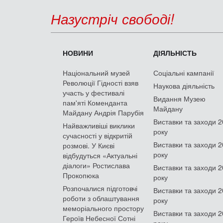
Назустріч свободі!
НОВИНИ
ДІЯЛЬНІСТЬ
Національний музей
Соціальні кампанії
Революції Гідності взяв
Наукова діяльність
участь у фестивалі
Видання Музею
пам'яті Коменданта
Майдану
Майдану Андрія Парубія
Виставки та заходи 
Найважливіші виклики
року
сучасності у відкритій
Виставки та заходи 
розмові. У Києві
року
відбудуться «Актуальні
діалоги» Ростислава
Виставки та заходи 
Прокопюка
року
Розпочалися підготовчі
Виставки та заходи 
роботи з облаштування
року
меморіального простору
Виставки та заходи 
Героїв Небесної Сотні
року