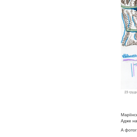
23 груд
Маріїнс
Адже на
А фотог