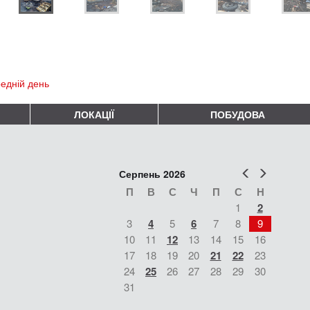
едній день
ЛОКАЦІЇ
ПОБУДОВА
Попер
Наст
Серпень 2026
П
В
С
Ч
П
С
Н
1
2
3
4
5
6
7
8
9
10
11
12
13
14
15
16
17
18
19
20
21
22
23
24
25
26
27
28
29
30
31