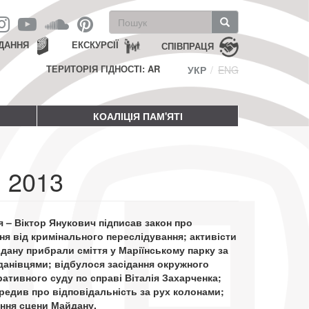
Пошукова
форма
Пошук
ДАННЯ
ЕКСКУРСІЇ
СПІВПРАЦЯ
ТЕРИТОРІЯ ГІДНОСТІ: AR
УКР
ENG
КОАЛІЦІЯ ПАМ'ЯТІ
 2013
я – Віктор Янукович підписав закон про
ня від кримінального переслідування; активісти
ану прибрали сміття у Маріїнському парку за
анівцями; відбулося засідання окружного
ративного суду по справі Віталія Захарченка;
редив про відповідальність за рух колонами;
ння сцени Майдану.