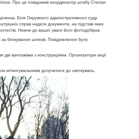
пілок. Про це повідомив координатор штабу Степан
харченка. Біля Окружного адміністративного суду
нутрішніх справ надати документи, на підставі яких
ротестів. Нижче до вашої уваги його фотодобірка.
ож за блокування шляхів. Повідомлення було
и дві вантажівки з конструкціями. Організатори акції
ла мітингувальників долучитися до святкувань.