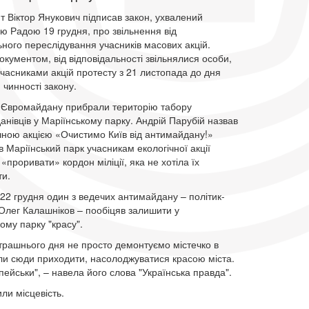
т Віктор Янукович підписав закон, ухвалений
ю Радою 19 грудня, про звільнення від
ного переслідування учасників масових акцій.
документом, від відповідальності звільнялися особи,
учасниками акцій протесту з 21 листопада до дня
чинності закону.
и Євромайдану прибрали територію табору
нівців у Маріїнському парку. Андрій Парубій назвав
ічною акцією «Очистимо Київ від антимайдану!»
 Маріїнський парк учасникам екологічної акції
«проривати» кордон міліції, яка не хотіла їх
ти.
22 грудня один з ведечих антимайдану – політик-
 Олег Калашніков – пообіцяв залишити у
ому парку "красу".
втрашнього дня не просто демонтуємо містечко в
гли сюди приходити, насолоджуватися красою міста.
ейськи", – навела його слова "Українська правда".
ли місцевість.