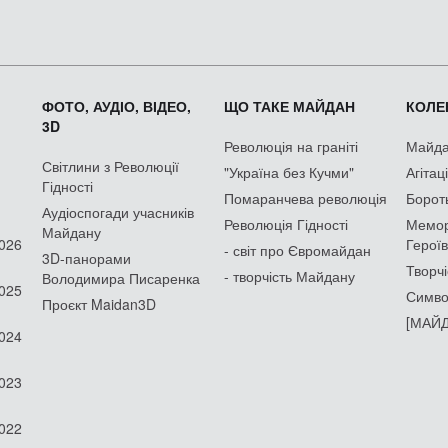
ФОТО, АУДІО, ВІДЕО,
ЩО ТАКЕ МАЙДАН
КОЛЕК
3D
Революція на граніті
Майдан
Світлини з Революції
"Україна без Кучми"
Агітац
Гідності
Помаранчева революція
Борот
Аудіоспогади учасників
Революція Гідності
Мемор
Майдану
2026
Героїв
- світ про Євромайдан
3D-панорами
Творчі
- творчість Майдану
Володимира Писаренка
2025
Симво
Проєкт Maidan3D
[МАЙД
2024
2023
2022