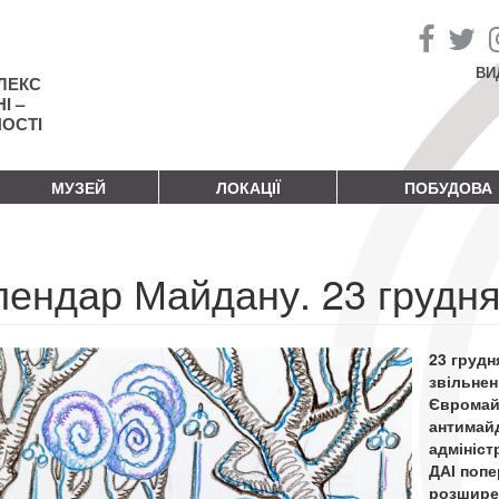
ВИ
ЛЕКС
І –
НОСТІ
МУЗЕЙ
ЛОКАЦІЇ
ПОБУДОВА
лендар Майдану. 23 грудня
23 грудн
звільнен
Євромайд
антимайд
адмініст
ДАІ попе
розшире