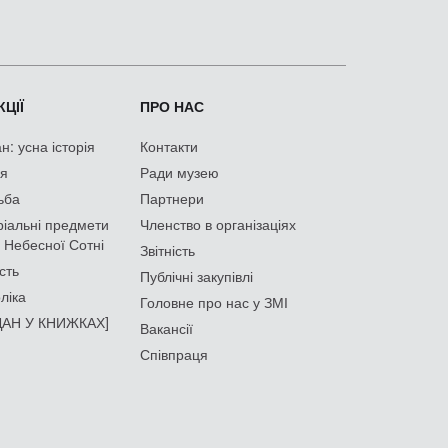
ЦІЇ
ПРО НАС
: усна історія
Контакти
ія
Ради музею
ьба
Партнери
іальні предмети
Членство в організаціях
 Небесної Сотні
Звітність
сть
Публічні закупівлі
ліка
Головне про нас у ЗМІ
АН У КНИЖКАХ]
Вакансії
Співпраця