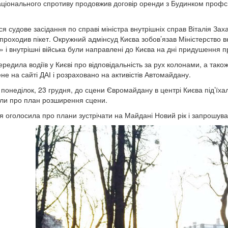
ціонального спротиву продовжив договір оренди з Будинком профс
ся судове засідання по справі міністра внутрішніх справ Віталія За
 проходив пікет. Окружний адмінсуд Києва зобов’язав Міністерство в
» і внутрішні війська були направлені до Києва на дні придушення п
ередила водіїв у Києві про відповідальність за рух колонами, а так
не на сайті ДАІ і розраховано на активістів Автомайдану.
 понеділок, 23 грудня, до сцени Євромайдану в центрі Києва під’їхал
ли про план розширення сцени.
я оголосила про плани зустрічати на Майдані Новий рік і запрошува