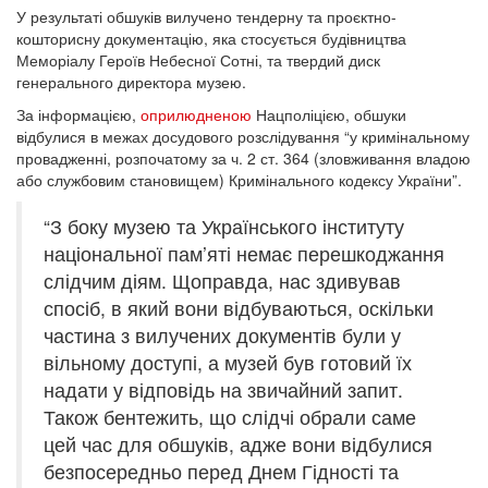
У результаті обшуків вилучено тендерну та проєктно-
кошторисну документацію, яка стосується будівництва
Меморіалу Героїв Небесної Сотні, та твердий диск
генерального директора музею.
За інформацією,
оприлюдненою
Нацполіцією, обшуки
відбулися в межах досудового розслідування “у кримінальному
провадженні, розпочатому за ч. 2 ст. 364 (зловживання владою
або службовим становищем) Кримінального кодексу України”.
“З боку музею та Українського інституту
національної пам’яті немає перешкоджання
слідчим діям. Щоправда, нас здивував
спосіб, в який вони відбуваються, оскільки
частина з вилучених документів були у
вільному доступі, а музей був готовий їх
надати у відповідь на звичайний запит.
Також бентежить, що слідчі обрали саме
цей час для обшуків, адже вони відбулися
безпосередньо перед Днем Гідності та