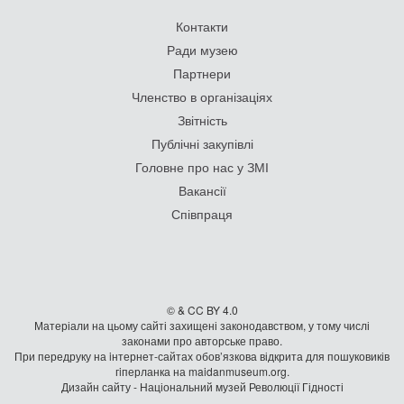
Контакти
Ради музею
Партнери
Членство в організаціях
Звітність
Публічні закупівлі
Головне про нас у ЗМІ
Вакансії
Співпраця
© & CC BY 4.0
Матеріали на цьому сайті захищені законодавством, у тому числі
законами про авторське право.
При передруку на iнтернет-сайтах обов’язкова відкрита для пошуковиків
гiперланка на maidanmuseum.org.
Дизайн сайту - Національний музей Революції Гідності