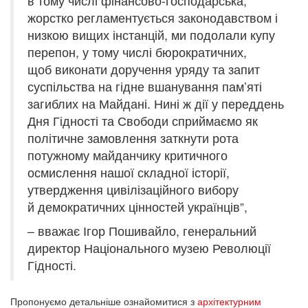
в тому числі фінансово-господарська,
жорстко регламентується законодавством і
низкою вищих інстанцій, ми подолали купу
перепон, у тому числі бюрократичних,
щоб виконати доручення уряду та запит
суспільства на гідне вшанування пам’яті
загиблих на Майдані. Нині ж дії у переддень
Дня Гідності та Свободи сприймаємо як
політичне замовлення заткнути рота
потужному майданчику критичного
осмислення нашої складної історії,
утвердження цивілізаційного вибору
й демократичних цінностей українців”,
– вважає Ігор Пошивайло, генеральний
директор Національного музею Революції
Гідності.
Пропонуємо детальніше ознайомитися з
архітектурним