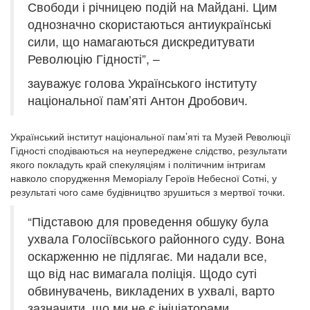
Свободи і річницею подій на Майдані. Цим
однозначно скористаються антиукраїнські
сили, що намагаються дискредитувати
Революцію Гідності”, –
зауважує голова Українського інституту
національної пам’яті Антон Дробович.
Український інститут національної пам’яті та Музей Революції
Гідності сподіваються на неупереджене слідство, результати
якого покладуть край спекуляціям і політичним інтригам
навколо спорудження Меморіалу Героїв Небесної Сотні, у
результаті чого саме будівництво зрушиться з мертвої точки.
“Підставою для проведення обшуку була
ухвала Голосіївського районного суду. Вона
оскарженню не підлягає. Ми надали все,
що від нас вимагала поліція. Щодо суті
обвинувачень, викладених в ухвалі, варто
зазначити, що ми не є ініціаторами