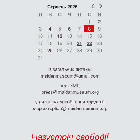
Попер
Наст
Серпень 2026
П
В
С
Ч
П
С
Н
1
2
3
4
5
6
7
8
9
10
11
12
13
14
15
16
17
18
19
20
21
22
23
24
25
26
27
28
29
30
31
із загальних питань:
maidanmuseum@gmail.com
для ЗМІ:
press@maidanmuseum.org
у питаннях запобігання корупції:
stopcorruption@maidanmuseum.org
Назустріч свободі!