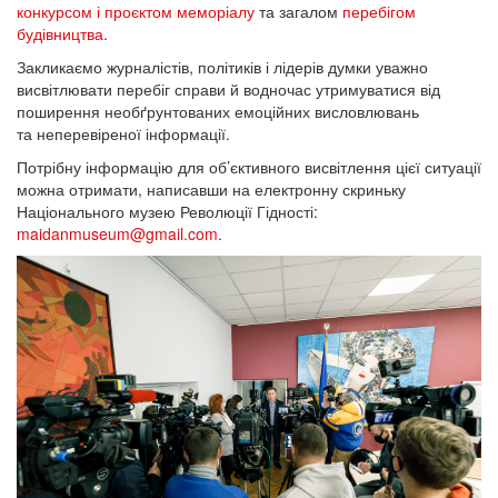
конкурсом і проєктом меморіалу
та загалом
перебігом
будівництва
.
Закликаємо журналістів, політиків і лідерів думки уважно
висвітлювати перебіг справи й водночас утримуватися від
поширення необґрунтованих емоційних висловлювань
та неперевіреної інформації.
Потрібну інформацію для об’єктивного висвітлення цієї ситуації
можна отримати, написавши на електронну скриньку
Національного музею Революції Гідності:
maidanmuseum@gmail.com
.