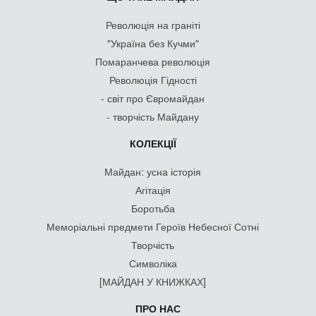
Революція на граніті
"Україна без Кучми"
Помаранчева революція
Революція Гідності
- світ про Євромайдан
- творчість Майдану
КОЛЕКЦІЇ
Майдан: усна історія
Агітація
Боротьба
Меморіальні предмети Героїв Небесної Сотні
Творчість
Символіка
[МАЙДАН У КНИЖКАХ]
ПРО НАС