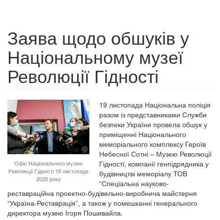
Заява щодо обшуків у
Національному музеї
Революції Гідності
19 листопада Національна поліція
разом із представниками Служби
безпеки України провела обшук у
приміщенні Національного
меморіального комплексу Героїв
Небесної Сотні – Музею Революції
Гідності, компанії генпідрядника у
Офіс Національного музею
Революції Гідності 19 листопада
будівництві меморіалу ТОВ
2020 року
“Спеціальна науково-
реставраційна проектно-будівельно-виробнича майстерня
“Україна-Реставрація”, а також у помешканні генерального
директора музею Ігоря Пошивайла.