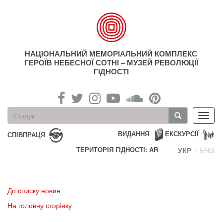
Перейти
до
основного
матеріалу
НАЦІОНАЛЬНИЙ МЕМОРІАЛЬНИЙ КОМПЛЕКС
ГЕРОЇВ НЕБЕСНОЇ СОТНІ – МУЗЕЙ РЕВОЛЮЦІЇ
ГІДНОСТІ
Пошукова
Toggl
форма
navig
Пошук
ВИДАННЯ
ЕКСКУРСІЇ
СПІВПРАЦЯ
ТЕРИТОРІЯ ГІДНОСТІ: AR
УКР
ENG
До списку новин
На головну сторінку