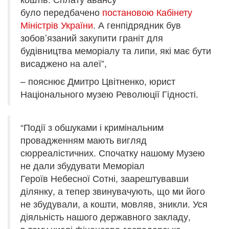
було передбачено
постановою Кабінету
Міністрів України
. А генпідрядник був
зобов’язаний закупити граніт для
будівництва меморіалу та липи, які має бути
висаджено на алеї”,
– пояснює Дмитро Цвітненко, юрист
Національного музею Революції Гідності.
“Події з обшуками і кримінальним
провадженням мають вигляд
сюрреалістичних. Спочатку нашому Музею
не дали збудувати Меморіал
Героїв Небесної Сотні, заарештувавши
ділянку, а тепер звинувачують, що ми його
не збудували, а кошти, мовляв, зникли. Уся
діяльність нашого державного закладу,