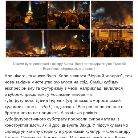
Такими були репортажі з центру Києва. Деякі фотокадри згодом Олексій
Белюсенко відтворить на полотні
Але нічого, таке вже було. Коли з’явився “Чорний квадрат”, теж
нове західне мистецтво рухалося на схід. Суміш кубізму,
експресіонізму та футуризму в Чехії, наприклад, вилилася
в кубоекспресіонізм, у Російській імперії – в
кубофутуризм. Давид Бурлюк (українсько-американський
художник і поет. –
Ред.
) тоді казав: “Все равно левее нас с
братом никто не напишет”. А за кілька років із
кубофутуристичного субстрату проросли супрематизм із
конструктивізмом, які й досі дивують Захід. У підсумку маємо
справді унікальну сторінку в українській культурі – Олександру
Екстер, Єрмилова, Богомазова, Малевича, який теж у Києві