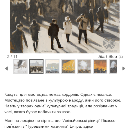
2 / 11
Start
Stop
(3)
Кажуть, для мистецтва немає кордонів. Однак є нюанси.
Мистецтво пов'язане з культурою народу, який його створює.
Навіть у творах однієї культурної традиції, але розірваних у
часі, важко буває побачити зв'язок.
Мені на лекціях не вірять, що “Авіньйонські дівиці” Пікассо
пов’язані з “Турецькими лазнями” Енґра, адже