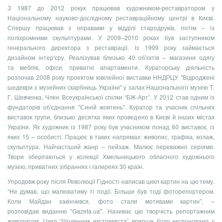
З 1987 до 2012 рокук працював художником-реставратором у
Національному науково-дослідному реставраційному центрі в Києві.
Спершу працював з оправами у відділі стародруків, потім – із
поліхромними скульптурами. У 2009–2010 роках був заступником
генерального директора з реставрації. Із 1999 року займається
дизайном інтер'єру. Реалізував близько 40 об'єктів – магазини одягу
та меблів, офіси, приватні апартаменти. Кураторську діяльність
розпочав 2008 року проектом ювілейної виставки ННДРЦУ "Відроджені
шедеври з музейних скарбниць України" у залах Національного музею Т.
Г. Шевченка. Член Всеукраїнської спілки “БЖ-Арт”. У 2012 став одним із
фундаторів об'єднання "Синій жовтень". Куратор та учасник спільних
виставок групи, близько десятка яких проведено в Києві й інших містах
України. Як художник із 1987 року був учасником понад 60 виставок, із
яких 15 – особисті. Працює в таких напрямах: живопис, графіка, колаж,
скульптура. Найчастіший жанр – пейзаж. Малює переважно серіями.
Твори зберігаються у колекції Хмельницького обласного художнього
музею, приватних зібраннях і галереях 30 країн.
Упродовж року після Революції Гідності написав цикл картин на цю тему.
“Не думав, що малюватиму ті події. Більше був тоді фоторепортером.
Коли Майдан закінчився, фото стали мотивами картин”, –
розповідав виданню "Gazeta.ua". Називає цю творчість репортажним
живописом. Цикл “Щоденник екстреміста” вперше було експоновано у