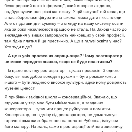
безперервний потік інформації, який створює людство,
надбудовуючи нові рівні контексту. У цій ситуації той факт, що
в нас збереглася фігуративна школа, може дати якісь плоди.
Але є підстави для сумніву – з огляду на нашу систему освіти,
яка за роки незалежності кращою не стала. На Заході часто до
викладання у вишах запрошують найкращих у своїй професії,
там гідна платня й це престижно. А що в галузі освіти у нас?
Хто туди піде?
– А це в усіх професіях спрацьовує? Чому реставратор
не може передати знання, якщо не буде практиком?
– Із цього погляду реставратор – цікава професія. З одного
боку, він має добре володіти руками – бути ремісником, з
іншого – бути людиною високої культури, адже йому довіряють
музейні цінності.
Я прибічник західної школи – консерваційної. Вважаю, що
втручання у твір має бути мінімальним, а завдання
консерватора – зупинити процес руйнування пам'ятки.
Консерватор, на відміну від реставратора, не домальовує
втрачені шматки зображення на полотні Рубенса, імітуючи
його манеру. На жаль, саме в реставрації олійного живопису
консерваційна концепція не перемогла навіть на Заході. А от у