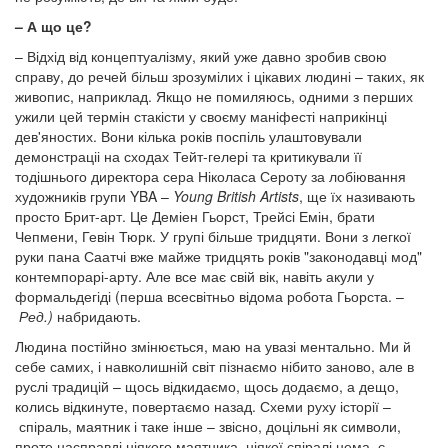
– А що це?
– Відхід від концептуалізму, який уже давно зробив свою
справу, до речей більш зрозумілих і цікавих людині – таких, як
живопис, наприклад. Якщо не помиляюсь, одними з перших
ужили цей термін стакісти у своєму маніфесті наприкінці
дев'яностих. Вони кілька років поспіль улаштовували
демонстраціі на сходах Тейт-гелері та критикували її
тодішнього директора сера Ніколаса Сероту за лобіювання
художників групи YBA –
Young British Artists
, ще їх називають
просто Брит-арт. Це Деміен Гьорст, Трейсі Емін, брати
Чепмени, Гевін Тюрк. У групі більше тридцяти. Вони з легкої
руки пана Саатчі вже майже тридцять років "законодавці мод"
контемпорарі-арту. Але все має свій вік, навіть акули у
формальдегіді (перша всесвітньо відома робота Гьорста. –
Ред.)
набридають.
Людина постійно змінюється, маю на увазі ментально. Ми й
себе самих, і навколишній світ пізнаємо нібито заново, але в
руслі традицій – щось відкидаємо, щось додаємо, а дещо,
колись відкинуте, повертаємо назад. Схеми руху історії –
спіраль, маятник і таке інше – звісно, доцільні як символи,
проте насправді ніякого маятника, ніякої спіралі нема, є