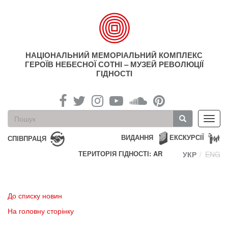
Перейти
до
основного
матеріалу
НАЦІОНАЛЬНИЙ МЕМОРІАЛЬНИЙ КОМПЛЕКС
ГЕРОЇВ НЕБЕСНОЇ СОТНІ – МУЗЕЙ РЕВОЛЮЦІЇ
ГІДНОСТІ
Пошукова
Toggl
форма
navig
Пошук
ВИДАННЯ
ЕКСКУРСІЇ
СПІВПРАЦЯ
ТЕРИТОРІЯ ГІДНОСТІ: AR
УКР
ENG
До списку новин
На головну сторінку