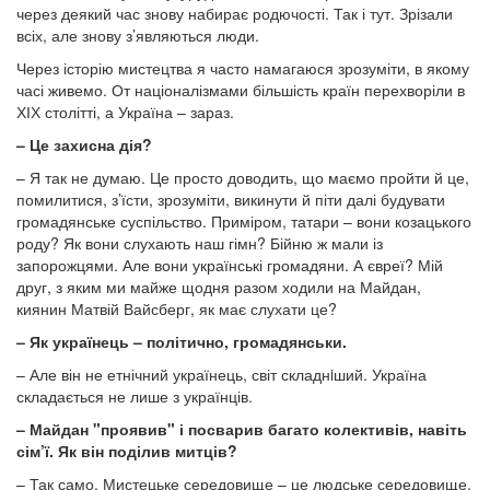
через деякий час знову набирає родючості. Так і тут. Зрізали
всіх, але знову з’являються люди.
Через історію мистецтва я часто намагаюся зрозуміти, в якому
часі живемо. От націоналізмами більшість країн перехворіли в
ХІХ столітті, а Україна – зараз.
– Це захисна дія?
– Я так не думаю. Це просто доводить, що маємо пройти й це,
помилитися, з’їсти, зрозуміти, викинути й піти далі будувати
громадянське суспільство. Приміром, татари – вони козацького
роду? Як вони слухають наш гімн? Бійню ж мали із
запорожцями. Але вони українські громадяни. А євреї? Мій
друг, з яким ми майже щодня разом ходили на Майдан,
киянин Матвій Вайсберг, як має слухати це?
– Як українець – політично, громадянськи.
– Але він не етнічний українець, світ складнiший. Україна
складається не лише з українців.
– Майдан "проявив" і посварив багато колективів, навіть
сім’ї. Як він поділив митців?
– Так само. Мистецьке середовище – це людське середовище.