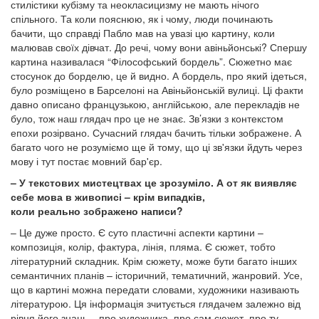
стилістики кубізму та неокласицизму не мають нічого
спільного. Та коли пояснюю, як і чому, люди починають
бачити, що справді Пабло мав на увазі цю картину, коли
малював своїх дівчат. До речі, чому вони авіньйонські? Спершу
картина називалася “Філософський бордель”. Сюжетно має
стосунок до борделю, це й видно. А бордель, про який ідеться,
було розміщено в Барселоні на Авіньйонській вулиці. Ці факти
давно описано французькою, англійською, але перекладів не
було, тож наш глядач про це не знає. Зв’язки з контекстом
епохи розірвано. Сучасний глядач бачить тільки зображене. А
багато чого не розуміємо ще й тому, що ці зв'язки йдуть через
мову і тут постає мовний бар'єр.
– У текстових мистецтвах це зрозуміло. А от як виявляє
себе мова в живописі – крім випадків,
коли реально зображено написи?
– Це дуже просто. Є суто пластичні аспекти картини –
композиція, колір, фактура, лінія, пляма. Є сюжет, тобто
літературний складник. Крім сюжету, може бути багато інших
семантичних планів – історичний, тематичний, жанровий. Усе,
що в картині можна передати словами, художники називають
літературою. Ця інформація зчитується глядачем залежно від
рівня його знань – про художника, про сам сюжет, про ту