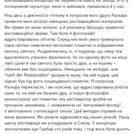
поліхромній скульптурі, якою я займався, прижилася й у нас.
Році десь у дев'яносто п'ятому я попросив мого друга Ральфа
привезти мені каталог німецьких реставраційних матеріалів.
Він привіз не лише каталог, а й рекламну брошуру приватної
реставраційної фірми. Там були й фотографії
відреставрованих об'єктів. Серед них мою увагу привернула
пара світлин невеличкої металевої плакетки із зображенням
якогось святого. Роздивляючись їх, я подумав, що німці теж
відновлюють утрачені фрагменти, бо на одному фото на місці
лівої щоки й ока святого була просто діра, а на іншому –
обличчя вже без пошкоджень. Німецькою не володію, але
"nach der Restauration" зрозуміти можу. На мій подив, цей
підпис був під фото пошкодженої плакетки. Я попросив
Ральфа перекласти, і він пояснив, що відреставрована робота
саме та, на якій ми бачимо діру, а поруч фотографія
реконструкції цієї плакетки, яку реставратор зробив на
прохання замовника. І, незважаючи на "металевий вигляд",
її виготовлено з епоксидної смоли. Цей випадок справив на
мене враження. Він разюче відрізнявся від наших реалій. Нашу
школу реставрації ми успадкували із Союзу. Її концепцію
започаткував іще Грабар сто років тому, і тоді вона була досить