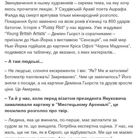
Звинувачення в ньому художників – окрема тема, на яку хочу
якось прочитати лекцію. У Саудівській Аравії поета Ашрафа
Фаяда від смерті врятував тільки міжнародний розголос.
Покарання було замінено на вісім років в'язниці та 800 ударів
батогом. Історія з "Pussy Riot" у нас відома. Уже згадувані
“Young British Artists” – Деміен Гьорст із соратниками –
приїхали до Нью-Йорка з виставкою "Сенсація", на якій мер
Нью-Йорка підійшов до картини Кріса Офілі “Чорна Мадонна”,
подивився на табличку, де вказано, з яких матеріалів...
– А там людські...
– Не людські, слонячі екскременти. І він: ”Як? Ми ж католики!
Богоматір паплюжать! Закриваємо”. Чим це закінчилось? Його
зняли з посади, а на картини Деміена Гьорста та друзів зросли
ціни. Це Америка.
– Та й у нас, коли перед візитом президента Януковича
замалювали картину в “Мистецькому Арсеналі”, це
посилило розголос про твір.
– Людина, яка це вчинила, по-перше, має заплатити за
судом за те, що знищила. Потрібна експертна оцінка. У нас, на
жаль, ще не так, як в Європі, це відбувається. Ми ще не маємо
кожен власного адвоката. Але, на щастя, не маємо й