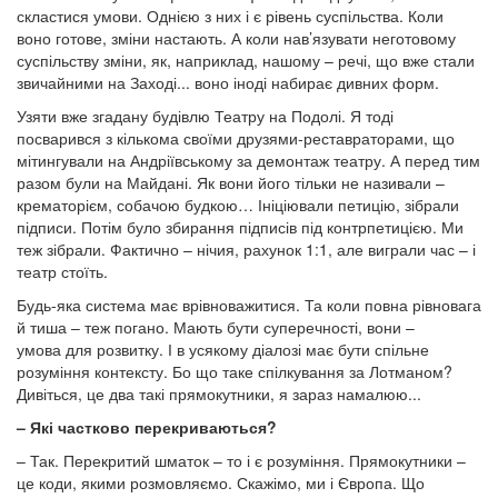
скластися умови. Однією з них і є рівень суспільства. Коли
воно готове, зміни настають. А коли нав’язувати неготовому
суспільству зміни, як, наприклад, нашому – речі, що вже стали
звичайними на Заході... воно іноді набирає дивних форм.
Узяти вже згадану будівлю Театру на Подолі. Я тоді
посварився з кількома своїми друзями-реставраторами, що
мітингували на Андріївському за демонтаж театру. А перед тим
разом були на Майдані. Як вони його тільки не називали –
крематорієм, собачою будкою… Ініціювали петицію, зібрали
підписи. Потім було збирання підписів під контрпетицією. Ми
теж зібрали. Фактично – нічия, рахунок 1:1, але виграли час – і
театр стоїть.
Будь-яка система має врівноважитися. Та коли повна рівновага
й тиша – теж погано. Мають бути суперечності, вони –
умова для розвитку. І в усякому діалозі має бути спільне
розуміння контексту. Бо що таке спілкування за Лотманом?
Дивіться, це два такі прямокутники, я зараз намалюю...
– Які частково перекриваються?
– Так. Перекритий шматок – то і є розуміння. Прямокутники –
це коди, якими розмовляємо. Скажімо, ми і Європа. Що