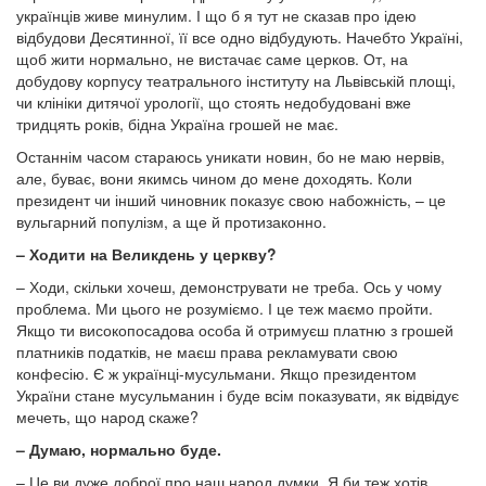
українців живе минулим. І що б я тут не сказав про ідею
відбудови Десятинної, її все одно відбудують. Начебто Україні,
щоб жити нормально, не вистачає саме церков. От, на
добудову корпусу театрального інституту на Львівській площі,
чи клініки дитячої урології, що стоять недобудовані вже
тридцять років, бідна Україна грошей не має.
Останнім часом стараюсь уникати новин, бо не маю нервів,
але, буває, вони якимсь чином до мене доходять. Коли
президент чи інший чиновник показує свою набожність, – це
вульгарний популізм, а ще й протизаконно.
– Ходити на Великдень у церкву?
– Ходи, скільки хочеш, демонструвати не треба. Ось у чому
проблема. Ми цього не розуміємо. І це теж маємо пройти.
Якщо ти високопосадова особа й отримуєш платню з грошей
платників податків, не маєш права рекламувати свою
конфесію. Є ж українці-мусульмани. Якщо президентом
України стане мусульманин і буде всім показувати, як відвідує
мечеть, що народ скаже?
– Думаю, нормально буде.
– Це ви дуже доброї про наш народ думки. Я би теж хотів,