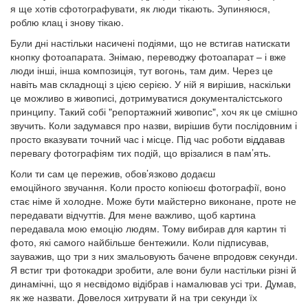
я ще хотів сфотографувати, як люди тікають. Зупиняюся,
роблю клац і знову тікаю.
Були дні настільки насичені подіями, що не встигав натискати
кнопку фотоапарата. Знімаю, переводжу фотоапарат – і вже
люди інші, інша композиція, тут вогонь, там дим. Через це
навіть мав складнощі з цією серією. У ній я вирішив, наскільки
це можливо в живописі, дотримуватися документалістського
принципу. Такий собі "репортажний живопис", хоч як це смішно
звучить. Коли задумався про назви, вирішив бути послідовним і
просто вказувати точний час і місце. Під час роботи віддавав
перевагу фотографіям тих подій, що врізалися в пам’ять.
Коли ти сам це пережив, обов’язково додаєш
емоційного звучання. Коли просто копіюєш фотографії, воно
стає німе й холодне. Може бути майстерно виконане, проте не
передавати відчуттів. Для мене важливо, щоб картина
передавала мою емоцію людям. Тому вибирав для картин ті
фото, які самого найбільше бентежили. Коли підписував,
зауважив, що три з них змальовують бачене впродовж секунди.
Я встиг три фотокадри зробити, але вони були настільки різні й
динамічні, що я несвідомо відібрав і намалював усі три. Думав,
як же назвати. Довелося хитрувати й на три секунди їх