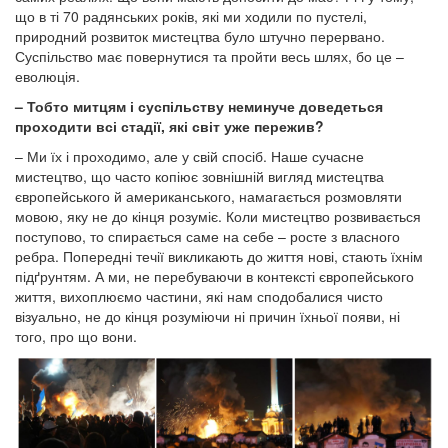
що в ті 70 радянських років, які ми ходили по пустелі,
природний розвиток мистецтва було штучно перервано.
Суспільство має повернутися та пройти весь шлях, бо це –
еволюція.
– Тобто митцям і суспільству неминуче доведеться
проходити всі стадії, які світ уже пережив?
– Ми їх і проходимо, але у свій спосіб. Наше сучасне
мистецтво, що часто копіює зовнішній вигляд мистецтва
європейського й американського, намагається розмовляти
мовою, яку не до кінця розуміє. Коли мистецтво розвивається
поступово, то спирається саме на себе – росте з власного
ребра. Попередні течії викликають до життя нові, стають їхнім
підґрунтям. А ми, не перебуваючи в контексті європейського
життя, вихоплюємо частини, які нам сподобалися чисто
візуально, не до кінця розуміючи ні причин їхньої появи, ні
того, про що вони.