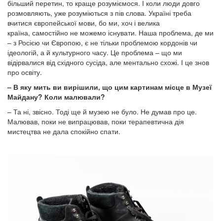
більший перетин, то краще розуміємося. І коли люди довго
розмовляють, уже розуміються з пів слова. Україні треба
вчитися європейської мови, бо ми, хоч і велика
країна, самостійно не можемо існувати. Наша проблема, де ми
– з Росією чи Європою, є не тільки проблемою кордонів чи
ідеологій, а й культурного часу. Це проблема – що ми
відірвалися від східного сусіда, але ментально схожі. І це знов
про освіту.
– В яку мить ви вирішили, що цим картинам місце в Музеї
Майдану? Коли малювали?
– Та ні, звісно. Тоді ще й музею не було. Не думав про це.
Малював, поки не випрацював, поки терапевтична дія
мистецтва не дала спокійно спати.