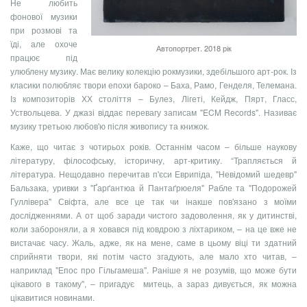
Не любить
фонової музики
при розмові та
їді, але охоче
Автопортрет. 2018 рік
працює під
улюблену музику. Має велику колекцію рокмузики, здебільшого арт-рок. Із
класики полюбляє твори епохи бароко – Баха, Рамо, Генделя, Телемана.
Із композиторів ХХ століття – Булез, Лігеті, Кейдж, Пярт, Гласс,
Уствольцева. У джазі віддає перевагу записам "ECM Records". Називає
музику третьою любов'ю після живопису та книжок.
Каже, що читає з чотирьох років. Останнім часом – більше наукову
літературу, філософську, історичну, арт-критику. “Трапляється й
література. Нещодавно перечитав п'єси Еврипіда, "Невідомий шедевр"
Бальзака, уривки з "Ґарґантюа й Пантаґрюеля" Рабле та "Подорожей
Гуллівера" Свіфта, але все це так чи інакше пов'язано з моїми
дослідженнями. А от щоб заради чистого задоволення, як у дитинстві,
коли забороняли, а я ховався під ковдрою з ліхтариком, – на це вже не
вистачає часу. Жаль, адже, як на мене, саме в цьому віці ти здатний
сприйняти твори, які потім часто згадують, але мало хто читав, –
наприклад "Епос про Гільгамеша". Раніше я не розумів, що може бути
цікавого в такому", – пригадує митець, а зараз дивується, як можна
цікавитися новинами.