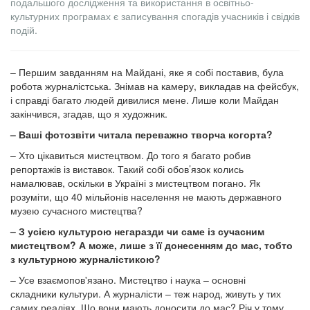
подальшого дослідження та використання в освітньо-
культурних програмах є записування спогадів учасників і свідків
подій.
– Першим завданням на Майдані, яке я собі поставив, була
робота журналістська. Знімав на камеру, викладав на фейсбук,
і справді багато людей дивилися мене. Лише коли Майдан
закінчився, згадав, що я художник.
– Ваші фотозвіти читала переважно творча когорта?
– Хто цікавиться мистецтвом. До того я багато робив
репортажів із виставок. Такий собі обов’язок колись
намалював, оскільки в Україні з мистецтвом погано. Як
розуміти, що 40 мільйонів населення не мають державного
музею сучасного мистецтва?
– З усією культурою негаразди чи саме із сучасним
мистецтвом? А може, лише з її донесенням до мас, тобто
з культурною журналістикою?
– Усе взаємопов'язано. Мистецтво і наука – основні
складники культури. А журналісти – теж народ, живуть у тих
самих реаліях. Що вони мають доносити до мас? Річ у тому,