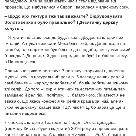
передовою. Але за радянських часів стала відірвана від
процесів, що відбувалися у Європі, варилася у власному соку.
– Щодо архітектури теж так вважаєте? Відбудовувати
Золотоверхий було правильно? І Десятинну церкву
хочуть...
– Я критично ставлюся до будь-яких відбудов та історичних
імітацій. Агітувати зносити Михайлівський, як Довженко, я не
став би, але парк мені був більше до вподоби, ніж кучминський
"новодєл". До речі, я й досі всередині не був! І в Успенському. І
в Пирогощі теж.
Правильно з якого погляду? З погляду історичної цінності це
муляжі, хоч і в натуральний розмір. З погляду наших реалій…
самі бачите – "народу подобається", бо він робить на їхньому
тлі селфі. До того ж, окрім етичних та естетичних питань там
замішано й релігію, і політику, і… багато чого. Як атеїст я не
вважаю, що якась конфесія чи релігія краща за інші, але як
українець скажу: краще вже ПЦУ, ніж РПЦ, бо зараз це ще й
питання нацбезпеки.
Як показує історія з Театром на Подолі Олега Дроздова
(громаду Києва збурив відкритий 2016 року за проектом цього
харків’янина театр на Андріївському узвозі. –
Ред.
), більшість