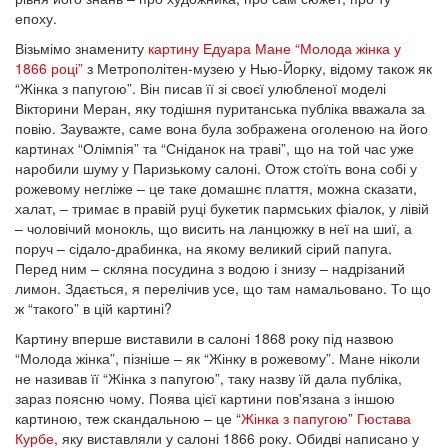
епоху.
Візьмімо знамениту
картину Едуара Мане “Молода жінка у
1866 році”
з Метрополітен-музею у Нью-Йорку, відому також як
“Жінка з папугою”. Він писав її зі своєї улюбленої моделі
Вікторини Меран, яку тодішня пуританська публіка вважала за
повію. Зауважте, саме вона була зображена оголеною на його
картинах “Олімпія” та “Сніданок на траві”, що на той час уже
наробили шуму у Паризькому салоні. Отож стоїть вона собі у
рожевому негліже – це таке домашнє плаття, можна сказати,
халат, – тримає в правій руці букетик пармських фіалок, у лівій
– чоловічий монокль, що висить на ланцюжку в неї на шиї, а
поруч – сідало-драбинка, на якому великий сірий папуга.
Перед ним – скляна посудина з водою і знизу – надрізаний
лимон. Здається, я перелічив усе, що там намальовано. То що
ж “такого” в цій картині?
Картину вперше виставили в салоні 1868 року під назвою
“Молода жінка”, пізніше – як “Жінку в рожевому”. Мане ніколи
не називав її “Жінка з папугою”, таку назву їй дала публіка,
зараз поясню чому. Поява цієї картини пов'язана з іншою
картиною, теж скандальною – це “
Жінка з папугою
”
Гюстава
Курбе
, яку виставляли у салоні 1866 року. Обидві написано у