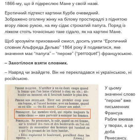
1866-му, що й підкреслює Мане у своїй назві.
Еротичний підтекст картини Курбе очевидний.
Зображено оголену жінку на білому простирадлі з піднятою
вгору лівою рукою, на яку сідає строкатий папуга. Поряд із
ліжком стоіть точнісінько таке сідало, як на картині Мане.
Щоб зрозуміти прихований смисл, досить узяти “Еротичний
словник Альфреда Дельво” 1864 року й подивитися, яке
значення має “папуга” – “пероке” (“perroquet”) французською.
– Захотілося взяти словник.
– Навряд чи знайдете. Він не перекладався ні українською, ні
російською.
У цьому
значенні слово
“пероке" вже
письменник
Франсуа
Рабле вживав
у творах, а це
доба
Ренесансу.