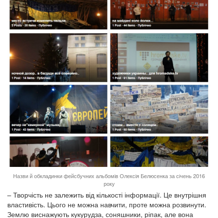
Назви й обкладинки фейсбучних альбомів Олексія Белюсенка за січень 2016
року
– Творчість не залежить від кількості інформації. Це внутрішня
властивість. Цього не можна навчити, проте можна розвинути.
Землю виснажують кукурудза, соняшники, ріпак, але вона