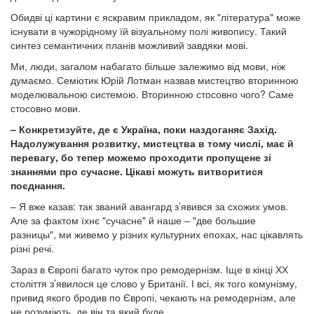
Обидві ці картини є яскравим прикладом, як "література" може
існувати в чужорідному їй візуальному полі живопису. Такий
синтез семантичних планів можливий завдяки мові.
Ми, люди, загалом набагато більше залежимо від мови, ніж
думаємо. Семіотик Юрій Лотман назвав мистецтво вторинною
моделювальною системою. Вторинною стосовно чого? Саме
стосовно мови.
– Конкретизуйте, де є Україна, поки наздоганяє Захід.
Надолужування розвитку, мистецтва в тому числі, має й
перевагу, бо тепер можемо проходити пропущене зі
знаннями про сучасне. Цікаві можуть витворитися
поєднання.
– Я вже казав: так званий авангард з’явився за схожих умов.
Але за фактом їхнє "сучасне" й наше – "две большие
разницы", ми живемо у різних культурних епохах, нас цікавлять
різні речі.
Зараз в Європі багато чуток про ремодернізм. Іще в кінці ХХ
століття з’явилося це слово у Британії. І всі, як того комунізму,
привид якого бродив по Європі, чекають на ремодернізм, але
не розуміють, де він та який буде.