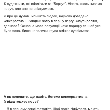
Є художники, які вболівали за “Беркут”. Нічого, якось живемо
поруч, але вже не спілкуємося.
Я про це думав. Більшість людей, науково доведено,
консервативні. Завдяки чому в першу чергу живуть релігія,
держава? Основна маса популяції хоче порядку та щоб усе
було ясно. Лише невеличка група змінює суспільство.
А як поясните, що навіть богема консервативна
й відштовхує нове?
– Я в певному сенсі фаталіст. Щоб подія відбулася, мають