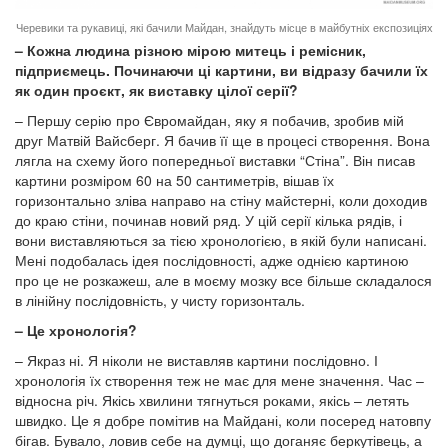
Черевики та рукавиці, які бачили Майдан, знайдуть місце в майбутніх експозиціях
– Кожна людина різною мірою митець і ремісник,
підприємець. Починаючи ці картини, ви відразу бачили їх
як один проєкт, як виставку цілої серії?
– Першу серію про Євромайдан, яку я побачив, зробив мій
друг Матвій Вайсберг. Я бачив її ще в процесі створення. Вона
лягла на схему його попередньої виставки “Стіна”. Він писав
картини розміром 60 на 50 сантиметрів, вішав їх
горизонтально зліва направо на стіну майстерні, коли доходив
до краю стіни, починав новий ряд. У цій серії кілька рядів, і
вони виставляються за тією хронологією, в якій були написані.
Мені подобалась ідея послідовності, адже однією картиною
про це не розкажеш, але в моєму мозку все більше складалося
в лінійну послідовність, у чисту горизонталь.
– Це хронологія?
– Якраз ні. Я ніколи не виставляв картини послідовно. І
хронологія їх створення теж не має для мене значення. Час –
відносна річ. Якісь хвилини тягнуться роками, якісь – летять
швидко. Це я добре помітив на Майдані, коли посеред натовпу
бігав. Бувало, ловив себе на думці, що доганяє беркутівець, а