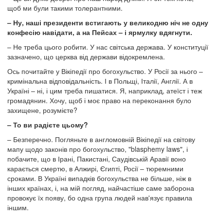
щоб ми були такими толерантними.
– Ну, наші президенти встигають у великодню ніч не одну
конфесію навідати, а на Пейсах – і ярмулку вдягнути.
– Не треба цього робити. У нас світська держава. У конституції
зазначено, що церква від держави відокремлена.
Ось почитайте у Вікіпедії про богохульство. У Росії за нього –
кримінальна відповідальність. І в Польщі, Італії, Англії. А в
Україні – ні, і цим треба пишатися. Я, наприклад, атеїст і теж
громадянин. Хочу, щоб і моє право на переконання було
захищене, розумієте?
– То ви радієте цьому?
– Безперечно. Погляньте в англомовній Вікіпедії на світову
мапу щодо законів про богохульство, "blasphemy laws", і
побачите, що в Ірані, Пакистані, Саудівській Аравії воно
карається смертю, в Алжирі, Єгипті, Росії – тюремними
сроками. В Україні випадків богохульства не більше, ніж в
інших країнах, і, на мій погляд, найчастіше саме заборона
провокує їх появу, бо одна група людей нав'язує правила
іншим.