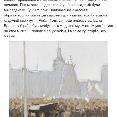
починав. Потім останні двоє ще й у нашій академії були
викладачами (у 20-ті роки Національна академія
образотворчих мистецтв і архітектури називалася Київський
художній інститут. –
Ред.)
. Тоді, за часів ректорства Івана
Врони, в Україні був, мабуть, пік модернізму. А потім усе “стало
на свої місця” – почався соцреалізм, і маємо ту історію, яку
маємо.