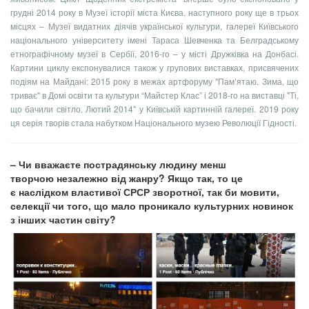
грудні 2014 року в Музеї історії міста Києва, наступного року ще в трьох
місцях – Музеї видатних діячів української культури, галереї Київського
національного університету імені Тараса Шевченка та Белградському
етнографічному музеї в Сербії, 2016-го – у місті Дружківка на Донбасі.
Картини циклу експонувалися також у групових виставках, присвячених
подіям на Майдані: 2015 року в межах артфоруму "Пам’ятаю. Зима, що
триває" в Домі освіти та культури “Майстер Клас” і 2018-го на виставці "Ті,
що бачили світло. Лютий 2014" у Київській картинній галереї. 2019 року
ця серія творів стала набутком Національного музею Революції Гідності.
– Чи вважаєте пострадянську людину менш
творчою незалежно від жанру? Якщо так, то це
є наслідком властивої СРСР зворотної, так би мовити,
селекції чи того, що мало проникало культурних новинок
з інших частин світу?