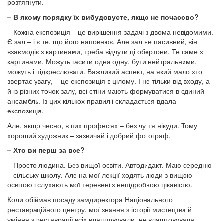
розтягнути.
– В якому порядку їх вибудовуєте, якщо не почасово?
– Кожна експозиція – це вирішення задачі з двома невідомими.
Є зал – і є те, що його наповнює. Але зал не пасивний, він
взаємодіє з картинами, треба відчути ці обертони. Те саме з
картинами. Можуть гасити одна одну, бути нейтральними,
можуть і підкреслювати. Важливий аспект, на який мало хто
звертає увагу, – це експозиція в цілому. І не тільки від входу, а
й із різних точок залу, всі стіни мають формуватися в єдиний
ансамбль. Із цих кількох правил і складається вдала
експозиція.
Але, якщо чесно, в цих професіях – без чуття нікуди. Тому
хороший художник – зазвичай і добрий фотограф.
– Хто ви перш за все?
– Просто людина. Без вищої освіти. Автодидакт. Маю середню
– сільську школу. Але на мої лекції ходять люди з вищою
освітою і слухають мої теревені з непідробною цікавістю.
Коли обіймав посаду замдиректора Національного
реставраційного центру, мої знання з історії мистецтва й
уміння з реставрації всіх влаштовували, не влаштовувала