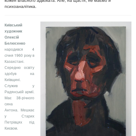
психоаналітика.
Київський
художник
Олексій
Белюсенко
народився 4
січня 1960 року в
Казахстані.
Середню освіту
здобув на
Київщині.
Служив у
Радянській армії.
Має 38-річного
сина
Антона. Мешкає
у Старих
Петрівцях під
Києвом.