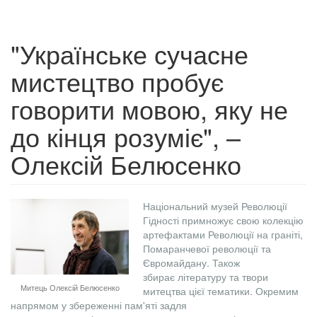
"Українське сучасне
мистецтво пробує
говорити мовою, яку не
до кінця розуміє", –
Олексій Белюсенко
Національний музей Революції
Гідності примножує свою колекцію
артефактами Революції на граніті,
Помаранчевої революції та
Євромайдану. Також
збирає літературу та твори
Митець Олексій Белюсенко
митецтва цієї тематики. Окремим
напрямом у збереженні пам'яті задля