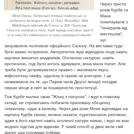
Через триста
років Курбе та
Мане
Alfred Delvau. Dictionnaire érotique moderne par un
professeur de langue verte. (J. Gay) (Bruxelles) 1864.
покепкували з
Bibliothèque nationale de France. p. 229. Переклад:
"генералів від
“Папугою називають пеніс, який завжди повторює одне й
мистецтва",
те ж саме без найменшого остраху набриднути жінкам”
що
заправляли політикою офіційного Салону. На виставки туди
було важко потрапити. Авторитетне журі відкидало іноді навіть
картини іменитих академіків. Оголеною натурою, навіть
еротичною, годі було когось здивувати, вона мала попит. Але
треба було дотримуватися правил – малювати якусь
міфологічну німфу, одаліску в гаремі чи алегорію. І це
незважаючи на те, що Париж часів Другої імперії посідав
перше місце в світі за поширеністю проституції.
Тож Курбе малює свою "Жінку з папугою", і журі в повному
складі, не спромігшись побачити приховану обсценну
семантику, сідає в калюжу. Через два роки Моне відповідає на
картину Курбе своєю, можна сказати, пуританською реплікою,
адже в його картині навіть оголеної натури немає, і журі не має
жодних підстав для відмови. У такий спосіб ці двоє вели свій
діалог над головами публіки.