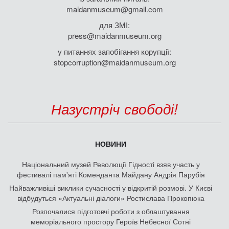
maidanmuseum@gmail.com
для ЗМІ:
press@maidanmuseum.org
у питаннях запобігання корупції:
stopcorruption@maidanmuseum.org
Назустріч свободі!
НОВИНИ
Національний музей Революції Гідності взяв участь у
фестивалі пам'яті Коменданта Майдану Андрія Парубія
Найважливіші виклики сучасності у відкритій розмові. У Києві
відбудуться «Актуальні діалоги» Ростислава Прокопюка
Розпочалися підготовчі роботи з облаштування
меморіального простору Героїв Небесної Сотні