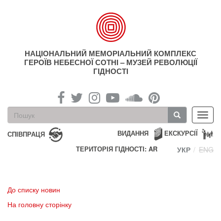
Перейти
до
основного
матеріалу
НАЦІОНАЛЬНИЙ МЕМОРІАЛЬНИЙ КОМПЛЕКС
ГЕРОЇВ НЕБЕСНОЇ СОТНІ – МУЗЕЙ РЕВОЛЮЦІЇ
ГІДНОСТІ
Пошукова
Toggl
форма
navig
Пошук
ВИДАННЯ
ЕКСКУРСІЇ
СПІВПРАЦЯ
ТЕРИТОРІЯ ГІДНОСТІ: AR
УКР
ENG
До списку новин
На головну сторінку