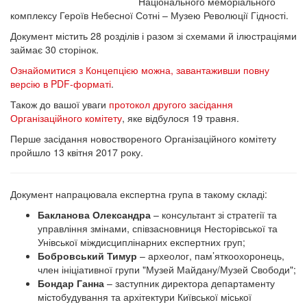
Національного меморіального
комплексу Героїв Небесної Сотні – Музею Революції Гідності.
Документ містить 28 розділів і разом зі схемами й ілюстраціями
займає 30 сторінок.
Ознайомитися з Концепцією можна, завантаживши повну
версію в PDF-форматі
.
Також до вашої уваги
протокол другого засідання
Організаційного комітету
, яке відбулося 19 травня.
Перше засідання новоствореного Організаційного комітету
пройшло 13 квітня 2017 року.
Документ напрацювала експертна група в такому складі:
Бакланова Олександра
– консультант зі стратегії та
управління змінами, співзасновниця Несторівської та
Унівської міждисциплінарних експертних груп;
Бобровський Т
имур
– археолог, пам’яткоохоронець,
член ініціативної групи "Музей Майдану/Музей Свободи";
Бондар Ганна
–
заступник директора департаменту
містобудування та архітектури Київської міської