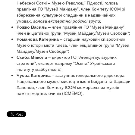
Небесної Сотні – Музею Революції Гідності, голова
правління ГО "Музей Майдану", член Комітету ІСОМ зі
збереження культурної спадщини в надзвичайних
умовах,
голова експертної робочої групи;
Рожко Василь –
член правління ГО "Музей Майдану",
член ініціативної групи "Музей Майдану/Музей Свободи";
Романова Катерина
– старший науковий співробітник
Музею історії міста Києва, член ініціативної групи "Музей
Майдану/Музей Свободи";
Скиба М
икола
– директор ГО "Агенція культурних
стратегій", експерт напряму "Освіта" Українського
інституту майбутнього;
Чуєва Катерина
– заступник генерального директора
Національного музею мистецтв імені Богдана та Варвари
Ханенків, член Комітету ІСОМ меморіальних музеїв
пам’яті жертв злочинів (ICMEMO).