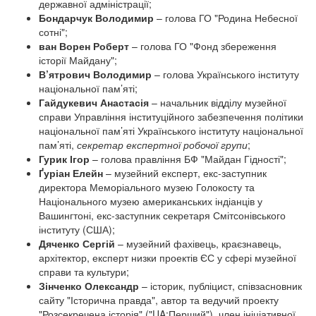
державної адміністрації;
Бондар
чук
В
олодимир
– голова ГО "Родина Небесної
сотні";
ван Ворен
Р
оберт
– голова ГО "Фонд збереження
історії Майдану";
В’ятрович В
олодимир
– голова Українського інституту
національної пам’яті;
Гайдукевич А
настасія
– начальник відділу музейної
справи Управління інституційного забезпечення політики
національної пам’яті Українського інституту національної
пам’яті,
секретар експертної робочої групи
;
Гурик І
гор
– голова правління БФ "Майдан Гідності";
Ґуріан Елейн
– музейний експерт, екс-заступник
директора Меморіального музею Голокосту та
Національного музею американських індіанців у
Вашингтоні, екс-заступник секретаря Смітсонівського
інституту (США);
Дяченко С
ергій
– музейний фахівець, краєзнавець,
архітектор, експерт низки проектів ЄС у сфері музейної
справи та культури;
Зінченко Олександр
– історик, публіцист, співзасновник
сайту "Історична правда", автор та ведучий проекту
"Розсекречена історія" ("UA:Перший"), член ініціативної