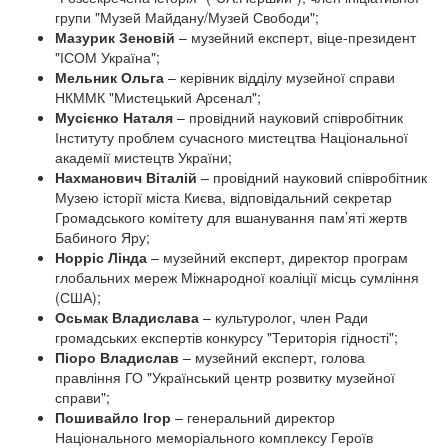
групи "Музей Майдану/Музей Свободи";
Мазурик З
еновій
–
музейний експерт,
віце-президент
"ІСОМ Україна";
Мельник Ольга
–
керівник відділу музейної справи
НКММК "Мистецький Арсенал";
Мусієнко Н
аталя
– провідний науковий співробітник
Інституту проблем сучасного мистецтва Національної
академії мистецтв України;
Нахманович В
італій
– провідний науковий співробітник
Музею історії міста Києва, відповідальний секретар
Громадського комітету для вшанування пам’яті жертв
Бабиного Яру;
Норріс Лінда
– музейний експерт, директор програм
глобальних мереж Міжнародної коаліції місць сумління
(США);
Осьмак Владислава
– культуролог, член Ради
громадських експертів конкурсу "Територія гідності";
Піоро В
ладислав
– музейний експерт, голова
правління ГО "Український центр розвитку музейної
справи";
Пошивайло І
гор
– генеральний директор
Національного меморіального комплексу Героїв