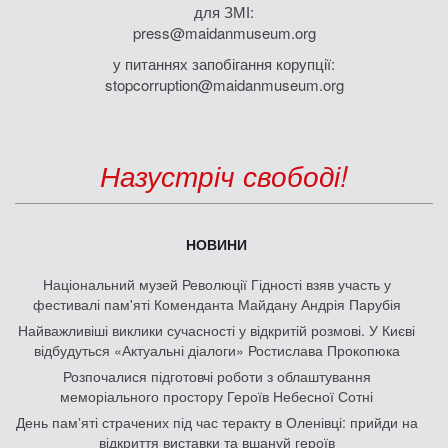
для ЗМІ:
press@maidanmuseum.org
у питаннях запобігання корупції:
stopcorruption@maidanmuseum.org
Назустріч свободі!
НОВИНИ
Національний музей Революції Гідності взяв участь у
фестивалі пам'яті Коменданта Майдану Андрія Парубія
Найважливіші виклики сучасності у відкритій розмові. У Києві
відбудуться «Актуальні діалоги» Ростислава Прокопюка
Розпочалися підготовчі роботи з облаштування
меморіального простору Героїв Небесної Сотні
День памʼяті страчених під час теракту в Оленівці: прийди на
відкриття виставки та вшануй героїв