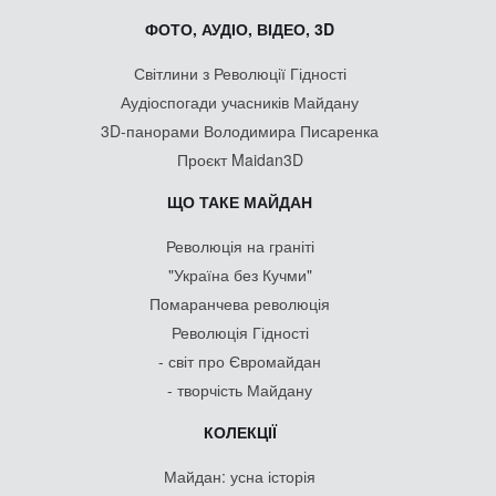
ФОТО, АУДІО, ВІДЕО, 3D
Світлини з Революції Гідності
Аудіоспогади учасників Майдану
3D-панорами Володимира Писаренка
Проєкт Maidan3D
ЩО ТАКЕ МАЙДАН
Революція на граніті
"Україна без Кучми"
Помаранчева революція
Революція Гідності
- світ про Євромайдан
- творчість Майдану
КОЛЕКЦІЇ
Майдан: усна історія