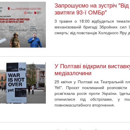
Запрошуємо на зустріч "Від
звитяги 93-ї ОМБр"
3 травня о 18:00 відбудеться темати
механізованій бригаді Збройних сил 
смерть: від повстанців Холодного Яру д
У Полтаві відкрили виставку
медіазлочини
25 квітня у Полтаві на Театральній п
Yet". Проєкт покликаний розповісти
розвʼязала росія проти України. Ідеть
опинилися під обстрілами, у по
повномасштабного вторгнення.