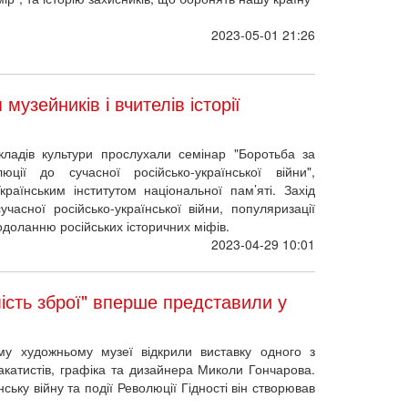
2023-05-01 21:26
музейників і вчителів історії
кладів культури прослухали семінар "Боротьба за
юції до сучасної російсько-української війни",
аїнським інститутом національної пам’яті. Захід
учасної російсько-української війни, популяризації
одоланню російських історичних міфів.
2023-04-29 10:01
мість зброї" вперше представили у
му художньому музеї відкрили виставку одного з
акатистів, графіка та дизайнера Миколи Гончарова.
їнську війну та події Революції Гідності він створював