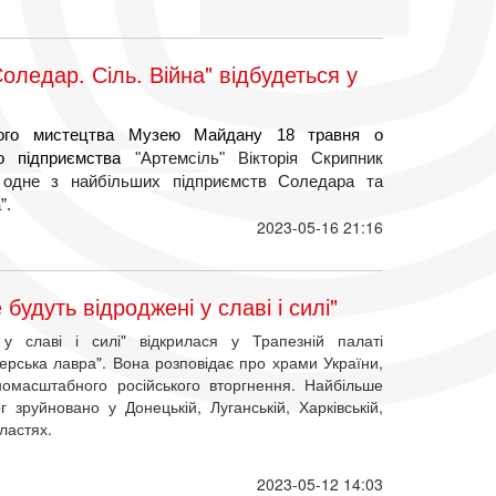
оледар. Сіль. Війна" відбудеться у
ного мистецтва Музею Майдану 18 травня о
о підприємства
"Артемсіль" Вікторія Скрипник
, одне з найбільших підприємств Соледара та
”.
2023-05-16 21:16
удуть відроджені у славі і силі"
у славі і силі" відкрилася у Трапезній палаті
ерська лавра". Вона розповідає про храми України,
номасштабного російського вторгнення. Найбільше
г зруйновано у Донецькій, Луганській, Харківській,
бластях.
2023-05-12 14:03