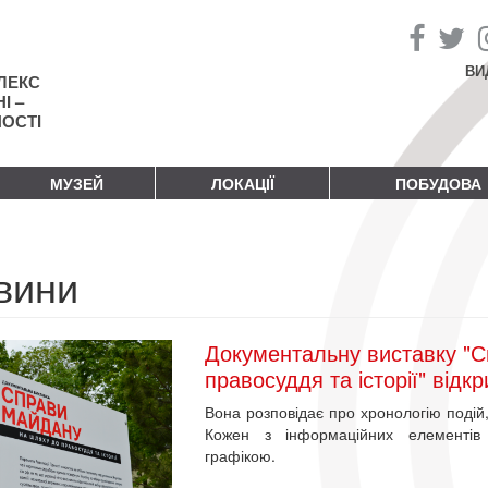
ВИ
ЛЕКС
І –
НОСТІ
МУЗЕЙ
ЛОКАЦІЇ
ПОБУДОВА
вини
Документальну виставку "
правосуддя та історії" відк
Вона розповідає про хронологію подій, с
Кожен з інформаційних елементів
графікою.