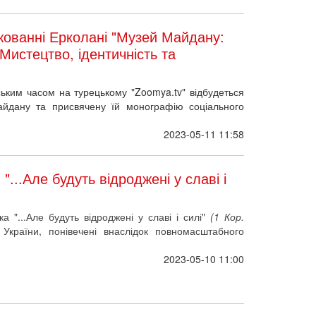
ованні Ерколані "Музей Майдану:
истецтво, ідентичність та
ським часом на турецькому "Zoomya.tv" відбудеться
йдану та присвячену їй монографію соціального
2023-05-11 11:58
...Але будуть відроджені у славі і
а "...Але будуть відроджені у славі і силі"
(1 Кор.
України, понівечені внаслідок повномасштабного
2023-05-10 11:00