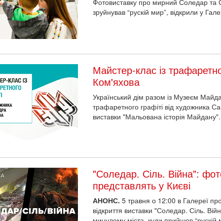
Фотовиставку про мирний Соледар та Со
зруйнував “рускій мир”, відкрили у Га
Майстер-клас із трафаретно
Ком'яхова
Український дім разом із Музеєм Майда
трафаретного графіті від художника С
виставки "Мальована історія Майдану".
"Соледар. Сіль. Війна": фот
представлять у Києві
АНОНС.
5 травня о 12:00 в Галереї п
відкриття виставки "Соледар. Сіль. Війн
минулому міста, куди прийшов “рускій м