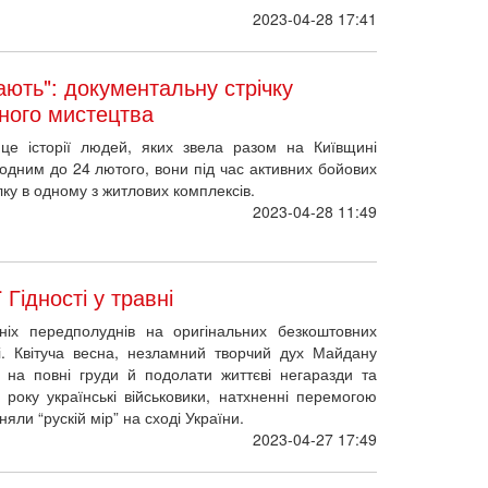
2023-04-28 17:41
ають": документальну стрічку
тного мистецтва
це історії людей, яких звела разом на Київщині
 одним до 24 лютого, вони під час активних бойових
лку в одному з житлових комплексів.
2023-04-28 11:49
 Гідності у травні
ніх передполуднів на оригінальних безкоштовних
ті. Квітуча весна, незламний творчий дух Майдану
 на повні груди й подолати життєві негаразди та
року українські військовики, натхненні перемогою
няли “рускій мір” на сході України.
2023-04-27 17:49