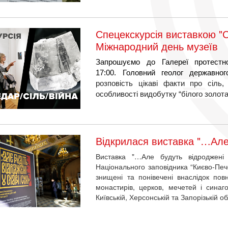
Спецекскурсія виставкою "С
Міжнародний день музеїв
Запрошуємо до Галереї протест
17:00.
Головний геолог державног
розповість цікаві факти про сіль
особливості видобутку “білого золота
Відкрилася виставка "…Але б
Виставка "…Але будуть відроджені 
Національного заповідника “Києво-Печ
знищені та понівечені внаслідок пов
монастирів, церков, мечетей і синаго
Київській, Херсонській та Запорізькій о