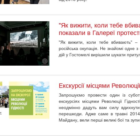
"Як вижити, коли тебе вбив
показали в Галереї протес
"Як вижити, коли тебе вбивають" – 
російська окупація. Не знайомі одне з
дій у Гостомелі вирішили шукати приту
Екскурсії місцями Революції
Запрошуємо провести один із субот
екскурсіях місцями Революції Гіднос
неодмінно дадуть вам силу вдихнути
перешкоди. Адже саме в травні 2014 
Майдану, вели перші великі бої та зупи