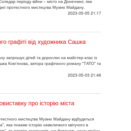
ледар періоду війни – місто на Донеччині, яке
лереї протестного мистецтва Музею Майдану.
2023-05-05 21:17
го графіті від художника Сашка
ну запрошує дітей та дорослих на майстер-клас із
ашка Ком'яхова, автора графічного роману "ТАТО" та
2023-05-03 21:46
овиставку про історію міста
ротестного мистецтва Музею Майдану відбудеться
а", яка покаже історію невеличкого квітучого в
ір”, та історію захисників, що боронять нашу країну