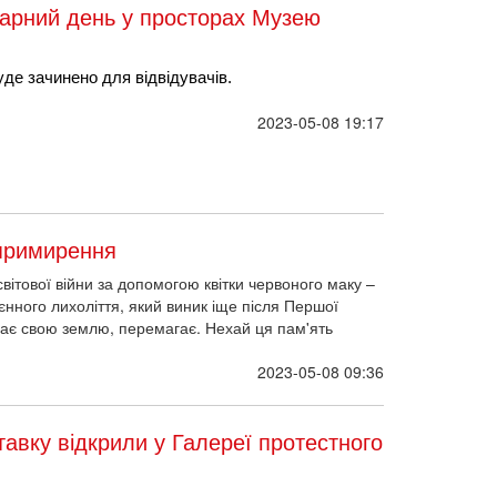
ітарний день у просторах Музею
де зачинено для відвідувачів.
2023-05-08 19:17
 примирення
вітової війни за допомогою квітки червоного маку –
єнного лихоліття, який виник іще після Першої
ищає свою землю, перемагає. Нехай ця пам'ять
2023-05-08 09:36
тавку відкрили у Галереї протестного