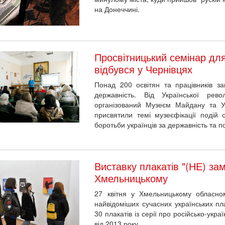
на Донеччині.
Просвітницький семінар для 
відбувся у Чернівцях
Понад 200 освітян та працівників за
державність. Від Української револ
організований Музеєм Майдану та Укр
присвятили темі музеєфікації подій с
боротьби українців за державність та п
Виставку плакатів "(НЕ) за
Хмельницькому
27 квітня у Хмельницькому обласно
найвідоміших сучасних українських пл
30 плакатів із серії про російсько-укра
від 2013 року.