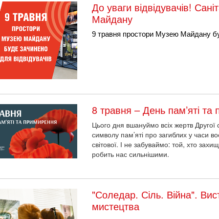
До уваги відвідувачів! Сан
Майдану
9 травня простори Музею Майдану бу
8 травня – День пам’яті та
Цього дня вшануймо всіх жертв Другої с
символу пам’яті про загиблих у часи во
світової. І не забуваймо: той, хто зах
робить нас сильнішими.
"Соледар. Сіль. Війна". Вис
мистецтва