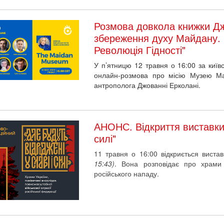
Розмова довкола книжки Дж
збереження духу Майдану. М
Революція Гідності"
У п’ятницю 12 травня о 16:00 за київ
онлайн-розмова про місію Музею Ма
антрополога Джованні Ерколані.
АНОНС. Відкриття виставки "
силі"
11 травня о 16:00 відкриється виставк
15:43)
. Вона розповідає про храми 
російського нападу.