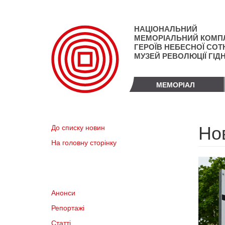
Перейти
до
основного
НАЦІОНАЛЬНИЙ
матеріалу
МЕМОРІАЛЬНИЙ КОМП
ГЕРОЇВ НЕБЕСНОЇ СОТН
МУЗЕЙ РЕВОЛЮЦІЇ ГІД
МЕМОРІАЛ
Но
До списку новин
На головну сторінку
Анонси
Репортажі
Статті