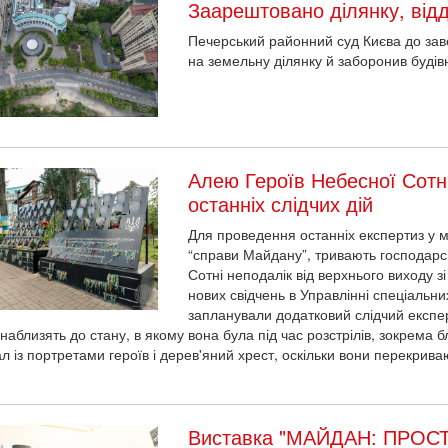
Заарештовано ділянку, від
Печерський районний суд Києва до за
на земельну ділянку й заборонив будівн
Алею Героїв Небесної Сот
останніх слідчих дій
Для проведення останніх експертиз у м
“справи Майдану”, тривають господарсь
Сотні неподалік від верхнього виходу з
нових свідчень в Управлінні спеціальн
запланували додатковий слідчий експе
 наблизять до стану, в якому вона була під час розстрілів, зокрем
л із портретами героїв і дерев'яний хрест, оскільки вони перекриваю
Виставка "МАЙДАН: ПРОСТ