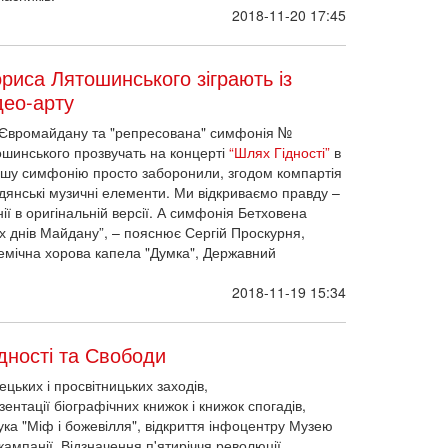
2018-11-20 17:45
риса Лятошинського зіграють із
део-арту
з Євромайдану та "репресована" симфонія №
шинського прозвучать на концерті
“Шлях Гідності”
в
ршу симфонію просто заборонили, згодом компартія
адянські музичні елементи. Ми відкриваємо правду –
ї в оригінальній версії. А симфонія Бетховена
 днів Майдану”, – пояснює Сергій Проскурня,
демічна хорова капела "Думка", Державний
2018-11-19 15:34
дності та Свободи
ецьких і просвітницьких заходів,
зентації біографічних книжок і книжок спогадів,
ка "Міф і божевілля", відкриття інфоцентру Музею
ампанії. Відзначення п'ятиріччя революції