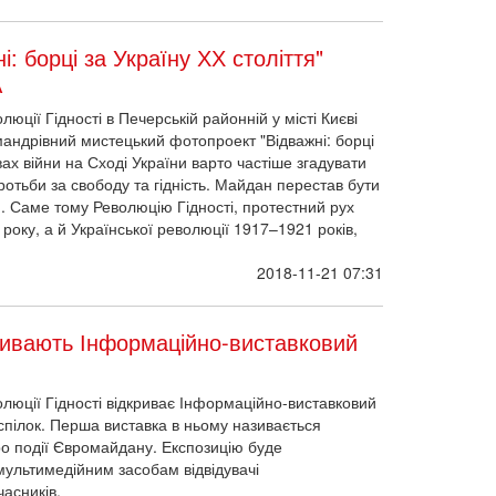
: борці за Україну ХХ століття"
А
люції Гідності в Печерській районній у місті Києві
мандрівний мистецький фотопроект "Відважні: борці
вах війни на Сході України варто частіше згадувати
ротьби за свободу та гідність. Майдан перестав бути
. Саме тому Революцію Гідності, протестний рух
оку, а й Української революції 1917–1921 років,
2018-11-21 07:31
ривають Інформаційно-виставковий
люції Гідності відкриває Інформаційно-виставковий
пілок. Перша виставка в ньому називається
про події Євромайдану. Експозицію буде
мультимедійним засобам відвідувачі
часників.