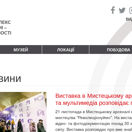
ВИ
ЛЕКС
І –
НОСТІ
МУЗЕЙ
ЛОКАЦІЇ
ПОБУДОВА
вини
Виставка в Мистецькому ар
та мультимедіа розповідає 
21 листопада в Мистецькому арсеналі 
мистецтва "Революціонуймо". На вистав
відео- та фотодокументацію понад 30 ху
світу. Виставка розповідає про вже зна