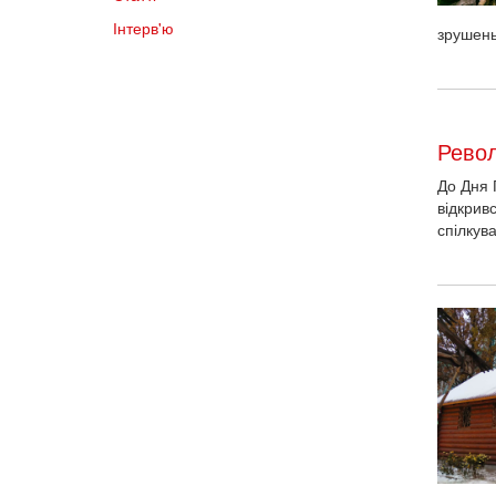
Інтерв'ю
зрушень
Револ
До Дня 
відкрив
спілкув