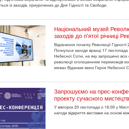
ться із заходів, приурочених до Дня Гідності та Свободи.
Національний музей Револю
заходів до п'ятої річниці Ре
Відзачення початку Революції Гідності
Почнуться заходи вранці 17 листопада 
Небесної Сотні, на яку запрошено всіх
революції оголошенням переможців конк
межах Відзнаки імені Героя Небесної С
Запрошуємо на прес-конфе
проекту сучасного мистецт
У вівторок 20 листопада о 16:00 у Мис
нагоди відкриття виставки на основі м