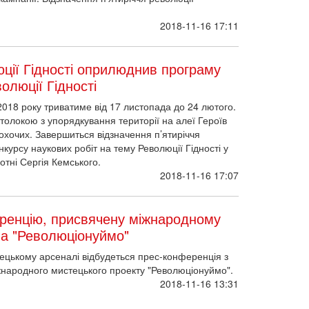
2018-11-16 17:11
ції Гідності оприлюднив програму
волюції Гідності
 2018 року триватиме від 17 листопада до 24 лютого.
толокою з упорядкування території на алеї Героїв
 охочих. Завершиться відзначення п’ятиріччя
урсу наукових робіт на тему Революції Гідності у
отні Сергія Кемського.
2018-11-16 17:07
ренцію, присвячену міжнародному
ва "Революціонуймо"
тецькому арсеналі відбудеться прес-конференція з
іжнародного мистецького проекту "Революціонуймо".
2018-11-16 13:31