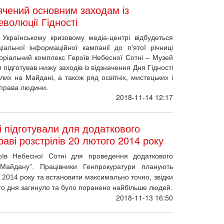
ячений основним заходам із
еволюції Гідності
 Українському кризовому медіа-центрі відбудеться
іальної інформаційної кампанії до п'ятої річниці
оріальний комплекс Героїв Небесної Сотні – Музей
підготував низку заходів із відзначення Дня Гідності
лих на Майдані, а також ряд освітніх, мистецьких і
а права людини.
2018-11-14 12:17
і підготували для додаткового
раві розстрілів 20 лютого 2014 року
оїв Небесної Сотні для проведення додаткового
Майдану”. Працівники Генпрокуратури планують
 2014 року та встановити максимально точно, звідки
ого дня загинуло та було поранено найбільше людей.
2018-11-13 16:50