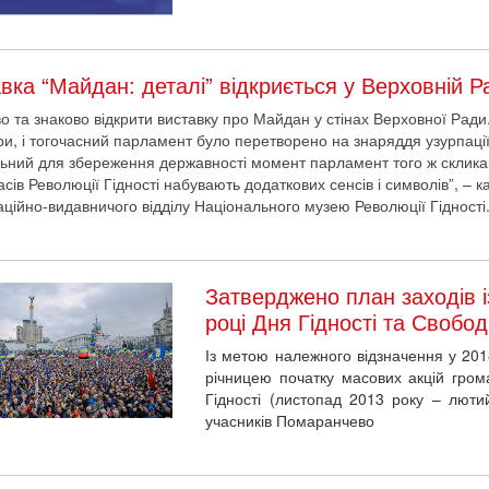
вка “Майдан: деталі” відкриється у Верховній Р
о та знаково відкрити виставку про Майдан у стінах Верховної Ради.
ри, і тогочасний парламент було перетворено на знаряддя узурпації 
ьний для збереження державності момент парламент того ж скликанн
часів Революції Гідності набувають додаткових сенсів і символів”, – 
ційно-видавничого відділу Національного музею Революції Гідності
Затверджено план заходів і
році Дня Гідності та Свобо
Із метою належного відзначення у 2018
річницею початку масових акцій грома
Гідності (листопад 2013 року – люти
учасників Помаранчево