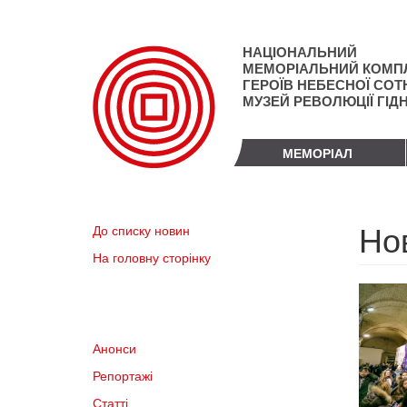
Перейти
до
основного
НАЦІОНАЛЬНИЙ
матеріалу
МЕМОРІАЛЬНИЙ КОМП
ГЕРОЇВ НЕБЕСНОЇ СОТН
МУЗЕЙ РЕВОЛЮЦІЇ ГІД
МЕМОРІАЛ
Но
До списку новин
На головну сторінку
Анонси
Репортажі
Статті