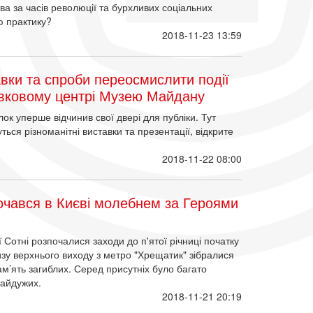
ва за часів революції та бурхливих соціальних
ю практику?
2018-11-23 13:59
авки та спроби переосмислити події
авковому центрі Музею Майдану
лок уперше відчинив свої двері для публіки. Тут
ся різноманітні виставки та презентації, відкрите
2018-11-22 08:00
почався в Києві молебнем за Героями
Сотні розпочалися заходи до п'ятої річниці початку
лизу верхнього виходу з метро "Хрещатик" зібралися
м’ять загиблих. Серед присутніх було багато
байдужих.
2018-11-21 20:19