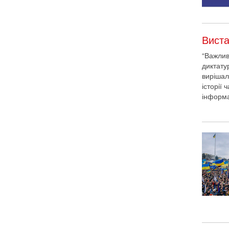
Виста
“Важлив
диктату
вирішал
історії 
інформа