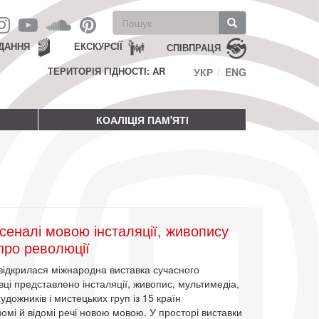
Пошукова
форма
Пошук
ДАННЯ
ЕКСКУРСІЇ
СПІВПРАЦЯ
ТЕРИТОРІЯ ГІДНОСТІ: AR
УКР
ENG
КОАЛІЦІЯ ПАМ'ЯТІ
сеналі мовою інсталяції, живопису
про революції
відкрилася міжнародна виставка сучасного
ці представлено інсталяції, живопис, мультимедіа,
дожників і мистецьких груп із 15 країн
йомі й відомі речі новою мовою. У просторі виставки