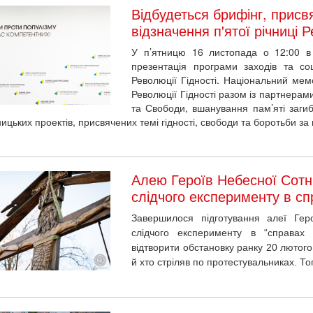
Відбудеться брифінг, присв
відзначення п'ятої річниці Р
У п’ятницю 16 листопада о 12:00
в
презентація програми заходів та соц
Революції Гідності. Національний мем
Революції Гідності разом із партнерами 
та Свободи, вшанування пам’яті загиб
ницьких проектів, присвячених темі гідності, свободи та боротьби з
Алею Героїв Небесної Сотн
слідчого експерименту в сп
Завершилося підготування алеї Гер
слідчого експерименту в “справах 
відтворити обстановку ранку 20 лютого
й хто стріляв по протестувальниках. Т