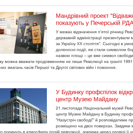
Мандрівний проект "Відважні
показують у Печерській РД
У межах відзначення п'ятої річниці Рево
державній адміністрації презентували 
за Україну ХХ століття". Сьогодні в умо
доленосні події, які стали символом бо
назвою площі – це вже символ свободи
ку можна вважати продовженням не лише Революції на граніті 1991 р
их змагань часів Першої та Другої світових війн і повоєння.
У Будинку профспілок відк
центр Музею Майдану
21 листопада Національний музей Рево
центр Музею Майдану в Будинку профс
"Назустріч свободі!" й розповідатиме 
розміщено на двох поверхах. Завдяки 
то поринуть в атмосферу подій революції, зокрема через оповіді її у