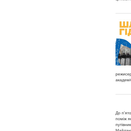
режисер
академі
До п'ят
поміж як
путівни
Майдану