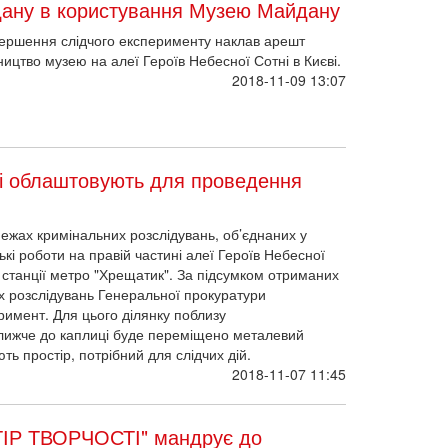
дану в користування Музею Майдану
вершення слідчого експерименту наклав арешт
ицтво музею на алеї Героїв Небесної Сотні в Києві.
2018-11-09 13:07
ні облаштовують для проведення
ежах кримінальних розслідувань, об’єднаних у
кі роботи на правій частині алеї Героїв Небесної
і станції метро "Хрещатик". За підсумком отриманих
их розслідувань Генеральної прокуратури
римент. Для цього ділянку поблизу
а ближче до каплиці буде переміщено металевий
ть простір, потрібний для слідчих дій.
2018-11-07 11:45
ІР ТВОРЧОСТІ" мандрує до