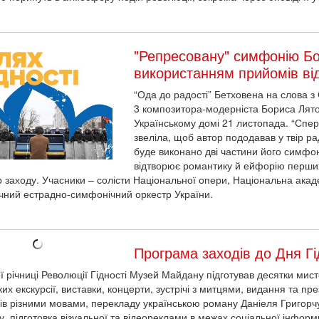
"Репресовану" симфонію Бо
використанням прийомів ві
“Ода до радості” Бетховена на слова 
3 композитора-модерніста Бориса Лято
Українському домі 21 листопада. “Спе
звеліла, щоб автор пододавав у твір р
буде виконано дві частини його симфоні
відтворює романтику й ейфорію перших
 заходу. Учасники – солісти Національної опери, Національна ака
чний естрадно-симфонічний оркестр України.
Програма заходів до Дня Гі
ої річниці Революції Гідності Музей Майдану підготував десятки мист
их екскурсії, виставки, концерти, зустрічі з митцями, видання та пре
ків різними мовами, перекладу українською роману Даніеля Григорчу
, підготовка візуальної та відеореклами в межах соціальної інформк