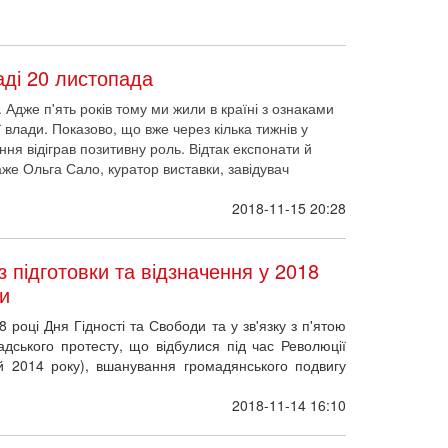
аді 20 листопада
 Адже п'ять років тому ми жили в країні з ознаками
влади. Показово, що вже через кілька тижнів у
я відіграв позитивну роль. Відтак експонати й
каже Ольга Сало, куратор виставки, завідувач
.
2018-11-15 20:28
з підготовки та відзначення у 2018
ди
 році Дня Гідності та Свободи та у зв'язку з п'ятою
дського протесту, що відбулися під час Революції
й 2014 року), вшанування громадянського подвигу
2018-11-14 16:10