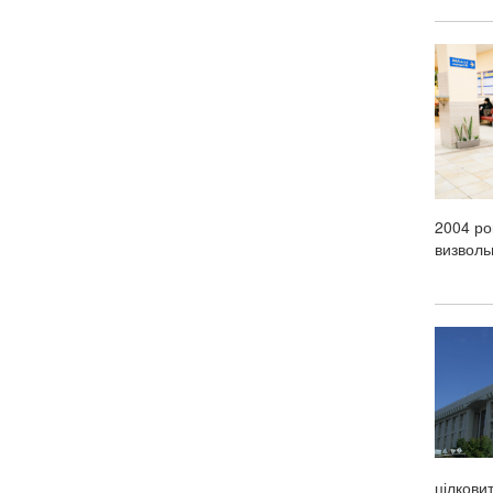
2004 ро
визвольн
цілкови