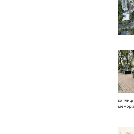
каплиці
меморіа