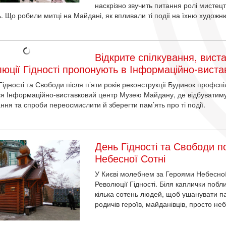
наскрізно звучить питання ролі мистецт
. Що робили митці на Майдані, як впливали ті події на їхню художн
Відкрите спілкування, вист
юції Гідності пропонують в Інформаційно-вист
Гідності та Свободи після п’яти років реконструкції Будинок профспі
ся Інформаційно-виставковий центр Музею Майдану, де відбуватимуть
ання та спроби переосмислити й зберегти пам’ять про ті події.
День Гідності та Свободи 
Небесної Сотні
У Києві молебнем за Героями Небесної 
Революції Гідності. Біля каплички поб
кілька сотень людей, щоб ушанувати па
родичів героїв, майданівців, просто не