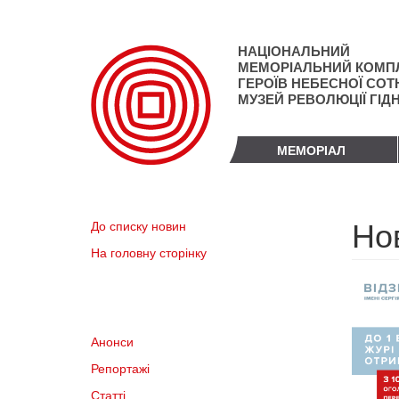
Перейти
до
основного
НАЦІОНАЛЬНИЙ
матеріалу
МЕМОРІАЛЬНИЙ КОМП
ГЕРОЇВ НЕБЕСНОЇ СОТН
МУЗЕЙ РЕВОЛЮЦІЇ ГІД
МЕМОРІАЛ
Но
До списку новин
На головну сторінку
Анонси
Репортажі
Статті