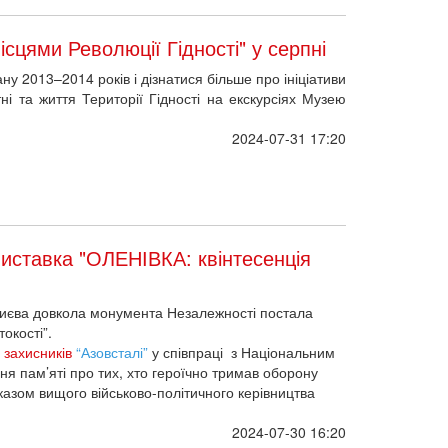
сцями Революції Гідності" у серпні
у 2013–2014 років і дізнатися більше про ініціативи
ні та життя Території Гідності на екскурсіях Музею
2024-07-31 17:20
виставка "ОЛЕНІВКА: квінтесенція
 Києва довкола монумента Незалежності постала
окості”.
 захисників
“
Азовсталі
”
у співпраці з Національним
ня пам’яті про тих, хто героїчно тримав оборону
казом вищого військово-політичного керівництва
2024-07-30 16:20