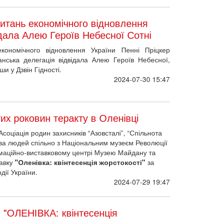
итань економічного відновлення
ідала Алею Героїв Небесної Сотні
ономічного відновлення України Пенні Пріцкер
нська делегація відвідала Алею Героїв Небесної,
и у Дзвін Гідності.
2024-07-30 15:47
их роковин теракту в Оленівці
Асоціація родин захисників “Азовсталі”, “Спільнота
ава людей спільно з Національним музеєм Революції
ормаційно-виставковому центрі Музею Майдану та
тавку
"Оленівка: квінтесенція жорстокості"
за
дії України.
2024-07-29 19:47
 "ОЛЕНІВКА: квінтесенція