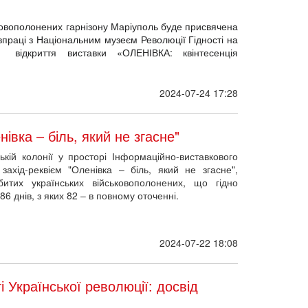
ьковополонених гарнізону Маріуполь буде присвячена 
івпраці з Національним музеєм Революції Гідності на 
 відкриття виставки «ОЛЕНІВКА: квінтесенція 
2024-07-24 17:28
івка – біль, який не згасне"
кій колонії у просторі Інформаційно-виставкового
ахід-реквієм "Оленівка – біль, який не згасне",
итих українських військовополонених, що гідно
 днів, з яких 82 – в повному оточенні.
2024-07-22 18:08
і Української революції: досвід