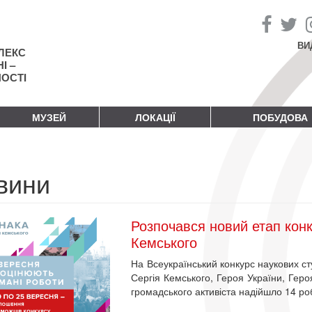
ВИ
ЛЕКС
І –
НОСТІ
МУЗЕЙ
ЛОКАЦІЇ
ПОБУДОВА
вини
Розпочався новий етап конк
Кемського
На Всеукраїнський конкурс наукових сту
Сергія Кемського, Героя України, Героя
громадського активіста надійшло 14 робі