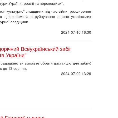
ури України: реалії та перспективи”.
исті культурної спадщини під час війни, розширення
а цілеспрямоване руйнування росією українських
ьтурної спадщини.
2024-07-10 16:30
орічний Всеукраїнський забіг
їв України”
 Традиційно ви зможете обрати дистанцію для забігу:
ає до 13 серпня.
2024-07-09 13:29
ї Гідності” у липні