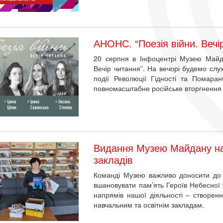
АНОНС. “Поезія війни. Вечі
20 серпня в Інфоцентрі Музею Майдан
Вечір читання”. На вечорі будемо слух
події Революції Гідності та Помара
повномасштабне російське вторгнення 
Видання Музею Майдану над
закладів
Команді Музею важливо доносити до л
вшановувати пам’ять Героїв Небесної 
напрямів нашої діяльності – створе
навчальним та освітнім закладам.