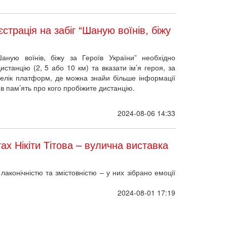
страція на забіг “Шаную воїнів, біжу
Шаную воїнів, біжу за Героїв України” необхідно
станцію (2, 5 або 10 км) та вказати ім’я героя, за
релік платформ, де можна знайи більше інформації
 в пам’ять про кого пробіжите дистанцію.
2024-08-06 14:33
 Нікіти Тітова – вулична виставка
лаконічністю та змістовністю – у них зібрано емоції
2024-08-01 17:19