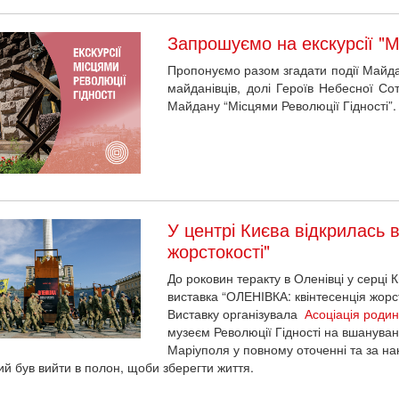
Запрошуємо на екскурсії "Мі
Пропонуємо разом згадати події Майдан
майданівців, долі Героїв Небесної Сот
Майдану “Місцями Революції Гідності”.
У центрі Києва відкрилась 
жорстокості"
До роковин теракту в Оленівці у серці
виставка “ОЛЕНІВКА: квінтесенція жорст
Виставку організувала
Асоціація родин
музеєм Революції Гідності на вшануван
Маріуполя у повному оточенні та за на
й був вийти в полон, щоби зберегти життя.