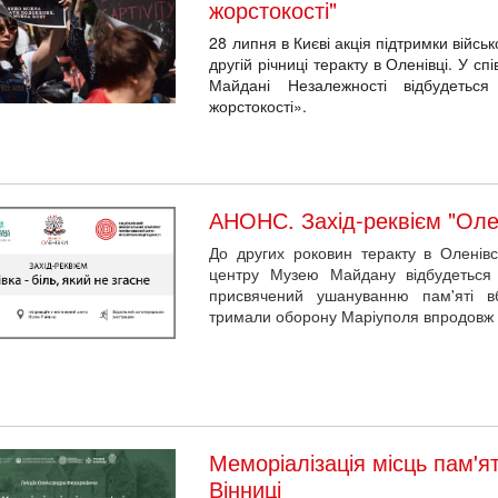
жорстокості"
28 липня в Києві акція підтримки війс
другій річниці теракту в Оленівці. У сп
Майдані Незалежності відбудеться 
жорстокості».
АНОНС. Захід-реквієм "Олен
До других роковин теракту в Оленівсь
центру Музею Майдану відбудеться з
присвячений ушануванню пам'яті вб
тримали оборону Маріуполя впродовж 86
Меморіалізація місць пам'ят
Вінниці