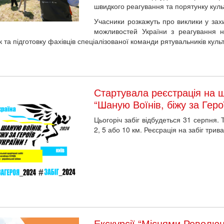
швидкого реагування та порятунку культ
Учасники розкажуть про виклики у зах
можливостей України з реагування н
к та підготовку фахівців спеціалізованої команди рятувальників кул
Стартувала реєстрація на щ
“Шаную Воїнів, біжу за Геро
Цьогоріч забіг відбудеться 31 серпня.
2, 5 або 10 км. Реєсрація на забіг трив
Екскурсії “Місцями Революці