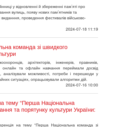
інниці у відновленні й збереженні пам’яті про
вання вулиць, появу нових пам’ятників та
і виданння, проведення фестивалів військово-
2024-07-18 11:19
ьна команда зі швидкого
льтури
оохоронців, архітекторів, інженерів, правників,
час онлайн та офлайн навчання переймали досвід
в, аналізували можливості, потреби і перешкоди у
айних ситуаціях, опрацьовували алгоритми дій.
2024-07-16 10:00
а тему “Перша Національна
ання та порятунку культури України:
ференція на тему “Перша Національна команда зі