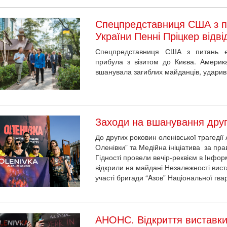
Спецпредставниця США з п
України Пенні Пріцкер відв
Спецпредставниця США з питань ек
прибула з візитом до Києва. Америка
вшанувала загиблих майданців, ударивш
Заходи на вшанування друг
До других роковин оленівської трагедії 
Оленівки” та Медійна ініціатива за пр
Гідності провели вечір-реквієм в Інф
відкрили на майдані Незалежності вис
участі бригади “Aзов” Національної гвар
АНОНС. Відкриття виставки