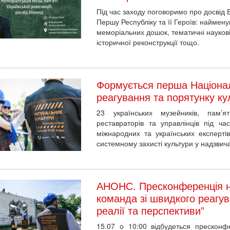
Під час заходу поговоримо про досвід В
Першу Республіку та її Героїв: наймену
меморіальних дошок, тематичні науков
історичної реконструкції тощо.
Формується перша Націонал
реагування та порятунку ку
23 українських музейників, пам’ятк
реставраторів та управлінців під 
міжнародних та українських експерті
системному захисті культури у надзвич
АНОНС. Пресконференція н
команда зі швидкого реагув
реалії та перспективи”
15.07 о 10:00 відбудеться прескон