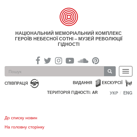
Перейти
до
основного
матеріалу
НАЦІОНАЛЬНИЙ МЕМОРІАЛЬНИЙ КОМПЛЕКС
ГЕРОЇВ НЕБЕСНОЇ СОТНІ – МУЗЕЙ РЕВОЛЮЦІЇ
ГІДНОСТІ
Пошукова
Toggl
форма
navig
Пошук
ВИДАННЯ
ЕКСКУРСІЇ
СПІВПРАЦЯ
ТЕРИТОРІЯ ГІДНОСТІ: AR
УКР
ENG
До списку новин
На головну сторінку