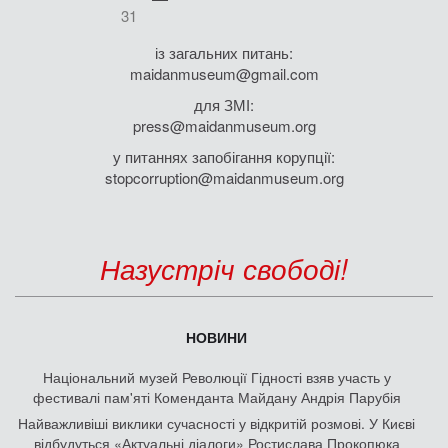
31
із загальних питань:
maidanmuseum@gmail.com
для ЗМІ:
press@maidanmuseum.org
у питаннях запобігання корупції:
stopcorruption@maidanmuseum.org
Назустріч свободі!
НОВИНИ
Національний музей Революції Гідності взяв участь у
фестивалі пам'яті Коменданта Майдану Андрія Парубія
Найважливіші виклики сучасності у відкритій розмові. У Києві
відбудуться «Актуальні діалоги» Ростислава Прокопюка