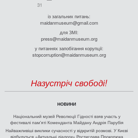
31
із загальних питань:
maidanmuseum@gmail.com
для ЗМІ:
press@maidanmuseum.org
у питаннях запобігання корупції:
stopcorruption@maidanmuseum.org
Назустріч свободі!
НОВИНИ
Національний музей Революції Гідності взяв участь у
фестивалі пам'яті Коменданта Майдану Андрія Парубія
Найважливіші виклики сучасності у відкритій розмові. У Києві
відбудуться «Актуальні діалоги» Ростислава Прокопюка