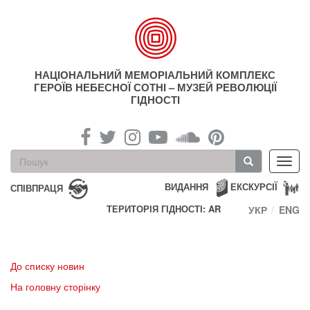
Перейти
до
основного
матеріалу
НАЦІОНАЛЬНИЙ МЕМОРІАЛЬНИЙ КОМПЛЕКС
ГЕРОЇВ НЕБЕСНОЇ СОТНІ – МУЗЕЙ РЕВОЛЮЦІЇ
ГІДНОСТІ
Пошукова
Toggl
форма
navig
Пошук
ВИДАННЯ
ЕКСКУРСІЇ
СПІВПРАЦЯ
ТЕРИТОРІЯ ГІДНОСТІ: AR
УКР
ENG
До списку новин
На головну сторінку