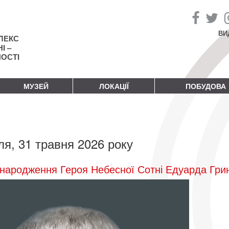
ВИ
ЛЕКС
І –
НОСТІ
МУЗЕЙ
ЛОКАЦІЇ
ПОБУДОВА
ля, 31 травня 2026 року
народження Героя Небесної Сотні Едуарда Гри