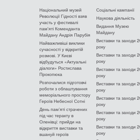
Національний музей
Соціальні кампанії
Революції Гідності взяв
Наукова діяльність
участь у фестивалі
Видання Музею
пам'яті Коменданта
Майдану
Майдану Андрія Парубія
Виставки та заходи 
Найважливіші виклики
року
сучасності у відкритій
Виставки та заходи 
розмові. У Києві
року
відбудуться «Актуальні
діалоги» Ростислава
Виставки та заходи 
Прокопюка
року
Розпочалися підготовчі
Виставки та заходи 
роботи з облаштування
року
меморіального простору
Виставки та заходи 
Героїв Небесної Сотні
року
День памʼяті страчених
Виставки та заходи 
під час теракту в
року
Оленівці: прийди на
Виставки та заходи 
відкриття виставки та
року
вшануй героїв