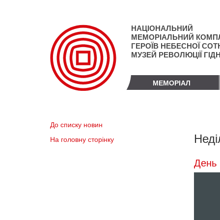
Перейти
до
основного
НАЦІОНАЛЬНИЙ
матеріалу
МЕМОРІАЛЬНИЙ КОМП
ГЕРОЇВ НЕБЕСНОЇ СОТН
МУЗЕЙ РЕВОЛЮЦІЇ ГІД
МЕМОРІАЛ
До списку новин
Неді
На головну сторінку
День 