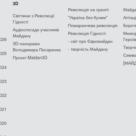
3D
Революція на граніті
Майдан
Світлини з Революції
"Україна без Кучми"
Агітац
Гідності
Помаранчева революція
Борот
Аудіоспогади учасників
Революція Гідності
Мемор
Майдану
2026
Героїв
- світ про Євромайдан
3D-панорами
Творчі
- творчість Майдану
Володимира Писаренка
2025
Симво
Проєкт Maidan3D
[МАЙД
2024
2023
2022
2021
2020