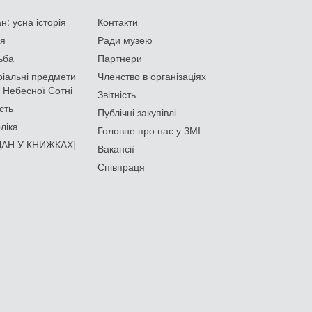
: усна історія
Контакти
ія
Ради музею
ьба
Партнери
іальні предмети
Членство в організаціях
 Небесної Сотні
Звітність
сть
Публічні закупівлі
ліка
Головне про нас у ЗМІ
АН У КНИЖКАХ]
Вакансії
Співпраця