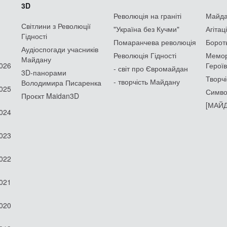
3D
Революція на граніті
Майдан
Світлини з Революції
"Україна без Кучми"
Агітац
Гідності
Помаранчева революція
Борот
Аудіоспогади учасників
Революція Гідності
Мемор
Майдану
2026
Героїв
- світ про Євромайдан
3D-панорами
Творчі
- творчість Майдану
Володимира Писаренка
2025
Симво
Проєкт Maidan3D
[МАЙД
2024
2023
2022
2021
2020