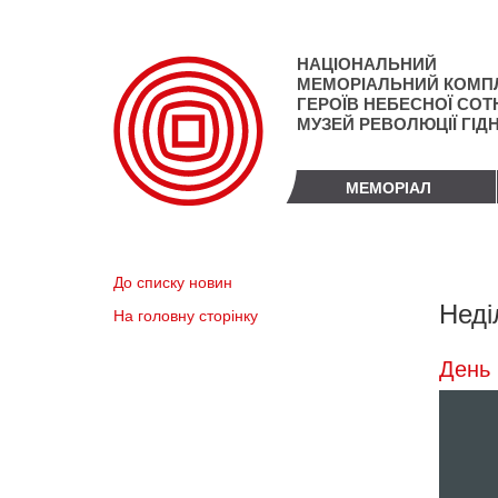
Перейти
до
основного
НАЦІОНАЛЬНИЙ
матеріалу
МЕМОРІАЛЬНИЙ КОМП
ГЕРОЇВ НЕБЕСНОЇ СОТН
МУЗЕЙ РЕВОЛЮЦІЇ ГІД
МЕМОРІАЛ
До списку новин
Неді
На головну сторінку
День 