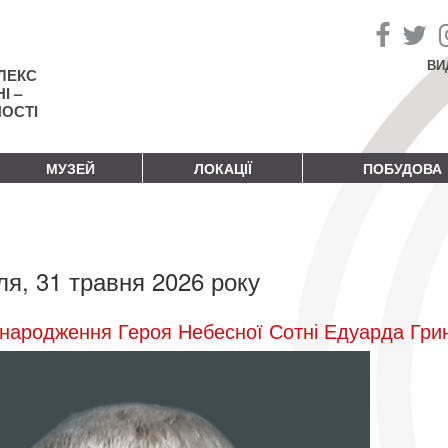
ВИ
ЛЕКС
І –
НОСТІ
МУЗЕЙ
ЛОКАЦІЇ
ПОБУДОВА
ля, 31 травня 2026 року
народження Героя Небесної Сотні Едуарда Гри