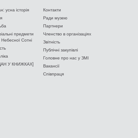
: усна історія
Контакти
ія
Ради музею
ьба
Партнери
іальні предмети
Членство в організаціях
 Небесної Сотні
Звітність
сть
Публічні закупівлі
ліка
Головне про нас у ЗМІ
АН У КНИЖКАХ]
Вакансії
Співпраця