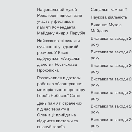
Національний музей
Соціальні кампанії
Революції Гідності взяв
Наукова діяльність
участь у фестивалі
Видання Музею
пам'яті Коменданта
Майдану
Майдану Андрія Парубія
Виставки та заходи 
Найважливіші виклики
року
сучасності у відкритій
Виставки та заходи 
розмові. У Києві
року
відбудуться «Актуальні
діалоги» Ростислава
Виставки та заходи 
Прокопюка
року
Розпочалися підготовчі
Виставки та заходи 
роботи з облаштування
року
меморіального простору
Виставки та заходи 
Героїв Небесної Сотні
року
День памʼяті страчених
Виставки та заходи 
під час теракту в
року
Оленівці: прийди на
Виставки та заходи 
відкриття виставки та
року
вшануй героїв