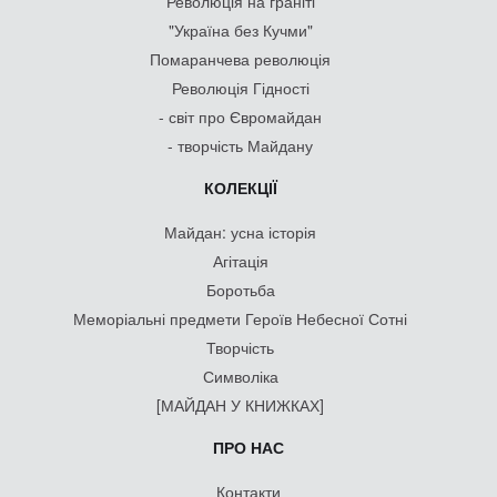
Революція на граніті
"Україна без Кучми"
Помаранчева революція
Революція Гідності
- світ про Євромайдан
- творчість Майдану
КОЛЕКЦІЇ
Майдан: усна історія
Агітація
Боротьба
Меморіальні предмети Героїв Небесної Сотні
Творчість
Символіка
[МАЙДАН У КНИЖКАХ]
ПРО НАС
Контакти