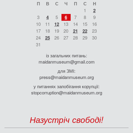
П
В
С
Ч
П
С
Н
1
2
3
4
5
6
7
8
9
10
11
12
13
14
15
16
17
18
19
20
21
22
23
24
25
26
27
28
29
30
31
із загальних питань:
maidanmuseum@gmail.com
для ЗМІ:
press@maidanmuseum.org
у питаннях запобігання корупції:
stopcorruption@maidanmuseum.org
Назустріч свободі!