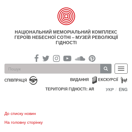
Перейти
до
основного
матеріалу
НАЦІОНАЛЬНИЙ МЕМОРІАЛЬНИЙ КОМПЛЕКС
ГЕРОЇВ НЕБЕСНОЇ СОТНІ – МУЗЕЙ РЕВОЛЮЦІЇ
ГІДНОСТІ
Пошукова
Toggl
форма
navig
Пошук
ВИДАННЯ
ЕКСКУРСІЇ
СПІВПРАЦЯ
ТЕРИТОРІЯ ГІДНОСТІ: AR
УКР
ENG
До списку новин
На головну сторінку