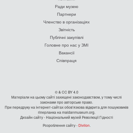
Ради музею
Партнери
Членство в організаціях
Звітність
Публічні закупівлі
Головне про нас у ЗМІ
Вакансії
Співпраця
© & CC BY 4.0
Матеріали на цьому сайті захищені законодавством, у тому числі
законами про авторське право.
При передруку на iнтернет-сайтах обов’язкова відкрита для пошуковиків
гiперланка на maidanmuseum.org.
Дизайн сайту - Національний музей Революції Гідності
Розроблення сайту -
Divilon
.