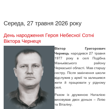
Середа, 27 травня 2026 року
День народження Героя Небесної Сотні
Віктора Чернеця
Віктор Григорович
Чернець
народився 27 травня
1977 року в селі Подібна
Маньківського району
Черкаської області. Мав старшу
сестру. Після закінчення школи
відслужив у армії та залишився
жити й працювати у рідному
селі.
Разом із дружиною Наталією
виховував двох доньок – Лілію
та Віталіну.